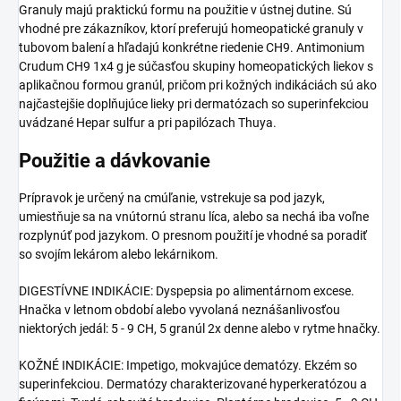
Granuly majú praktickú formu na použitie v ústnej dutine. Sú
vhodné pre zákazníkov, ktorí preferujú homeopatické granuly v
tubovom balení a hľadajú konkrétne riedenie CH9. Antimonium
Crudum CH9 1x4 g je súčasťou skupiny homeopatických liekov s
aplikačnou formou granúl, pričom pri kožných indikáciách sú ako
najčastejšie doplňujúce lieky pri dermatózach so superinfekciou
uvádzané Hepar sulfur a pri papilózach Thuya.
Použitie a dávkovanie
Prípravok je určený na cmúľanie, vstrekuje sa pod jazyk,
umiestňuje sa na vnútornú stranu líca, alebo sa nechá iba voľne
rozplynúť pod jazykom. O presnom použití je vhodné sa poradiť
so svojím lekárom alebo lekárnikom.
DIGESTÍVNE INDIKÁCIE: Dyspepsia po alimentárnom excese.
Hnačka v letnom období alebo vyvolaná neznášanlivosťou
niektorých jedál: 5 - 9 CH, 5 granúl 2x denne alebo v rytme hnačky.
KOŽNÉ INDIKÁCIE: Impetigo, mokvajúce dematózy. Ekzém so
superinfekciou. Dermatózy charakterizované hyperkeratózou a