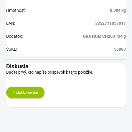
Hmotnosť
:
0.004 kg
EAN
:
3352711057017
Dodatok
:
GRA HOM CH200 1x4 g
ŠÚKL
:
56083
Diskusia
Buďte prvý, kto napíše príspevok k tejto položke.
Pridať komentár