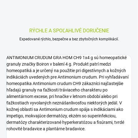
RÝCHLE A SPOĽAHLIVÉ DORUČENIE
Expedované rýchlo, bezpečne a bez zbytočných komplikácií.
ANTIMONIUM CRUDUM GRA HOM CH9 1x4 g sú homeopatické
granuly značky Boiron v balení 4 g. Produkt patrí medzi
homeopatiká a je určený na použitie pri digestívnych a kožných
indikáciách uvedených pre Antimonium crudum. Pri vyhľadávaní
homeopatika Antimonium crudum CH9 zákazníci najčastejšie
hľadajú granuly na ťažkosti tráviaceho charakteru po
alimentárnom excese, pri hnačke v letnom období alebo pri
ťažkostiach vyvolaných neznášanlivosťou niektorých jedál. V
kožnej oblasti sa Antimonium crudum spája s indikáciami ako
impetigo, mokvajúce dermatózy, ekzém so superinfekciou,
dermatózy charakterizované hyperkeratózou a fisúrami, tvrdé
rohovité bradavice a plantárne bradavice.