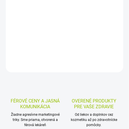
−
+
Pridať do košíka
Homeopatické granuly s Antimonium crudum CH9 v praktickom 4
g balení. Sú určené pri tráviacich ťažkostiach po alimentárnom
excese, pri letnej hnačke aj pri niektorých kožných indikáciách, ako
sú ekzém, impetigo či bradavice.
DETAILNÉ INFORMÁCIE
MOŽNOSTI VRÁTENIA TOVARU
OPÝTAŤ SA
STRÁŽIŤ
FÉROVÉ CENY A JASNÁ
OVERENÉ PRODUKTY
KOMUNIKÁCIA
PRE VAŠE ZDRAVIE
Žiadne agresívne marketingové
Od liekov a doplnkov cez
triky. Sme priama, otvorená a
kozmetiku až po zdravotnícke
férová lekáreň
pomôcky.