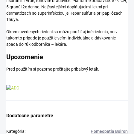
fisúrami. Tvrdé, rohovité bradavice. Plantárne bradavice. 5 - 9 CH,
5 granúl 2x denne. Najčastejšími doplňujúcimi liekmi pri
dermatózach so superinfekciou je Hepar sulfur a pri papilózach
Thuya.
Okrem uvedených riedení sa môžu použiť aj iné riedenia, no v
takomto prípade je použitie veľmi individuálne a dávkovanie
spadá do rúk odborníka – lekára.
Upozornenie
Pred použitím si pozorne prečítajte príbalový leták.
Dodatočné parametre
Kategória
:
Homeopatia Boiron