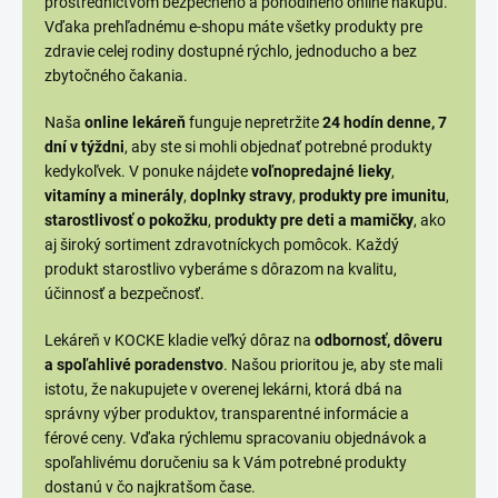
prostredníctvom bezpečného a pohodlného online nákupu.
Vďaka prehľadnému e-shopu máte všetky produkty pre
zdravie celej rodiny dostupné rýchlo, jednoducho a bez
zbytočného čakania.
Naša
online lekáreň
funguje nepretržite
24 hodín denne, 7
dní v týždni
, aby ste si mohli objednať potrebné produkty
kedykoľvek. V ponuke nájdete
voľnopredajné lieky
,
vitamíny a minerály
,
doplnky stravy
,
produkty pre imunitu
,
starostlivosť o pokožku
,
produkty pre deti a mamičky
, ako
aj široký sortiment zdravotníckych pomôcok. Každý
produkt starostlivo vyberáme s dôrazom na kvalitu,
účinnosť a bezpečnosť.
Lekáreň v KOCKE kladie veľký dôraz na
odbornosť, dôveru
a spoľahlivé poradenstvo
. Našou prioritou je, aby ste mali
istotu, že nakupujete v overenej lekárni, ktorá dbá na
správny výber produktov, transparentné informácie a
férové ceny. Vďaka rýchlemu spracovaniu objednávok a
spoľahlivému doručeniu sa k Vám potrebné produkty
dostanú v čo najkratšom čase.