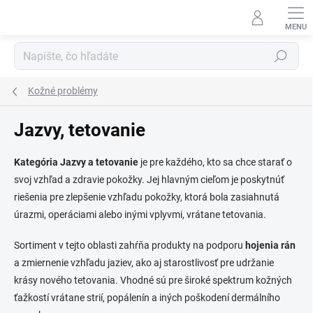
Prejsť
na
obsah
Hľadať
Kožné problémy
Jazvy, tetovanie
Kategória Jazvy a tetovanie
je pre každého, kto sa chce starať o
svoj vzhľad a zdravie pokožky. Jej hlavným cieľom je poskytnúť
riešenia pre zlepšenie vzhľadu pokožky, ktorá bola zasiahnutá
úrazmi, operáciami alebo inými vplyvmi, vrátane tetovania.
Sortiment v tejto oblasti zahŕňa produkty na podporu
hojenia rán
a zmiernenie vzhľadu jaziev, ako aj starostlivosť pre udržanie
krásy nového tetovania. Vhodné sú pre široké spektrum kožných
ťažkostí vrátane strií, popálenín a iných poškodení dermálního