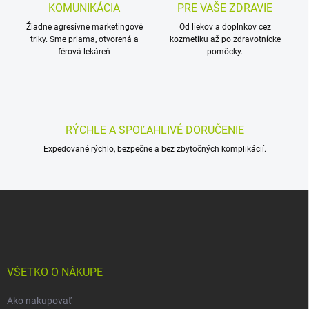
n
v
KOMUNIKÁCIA
PRE VAŠE ZDRAVIE
i
k
Žiadne agresívne marketingové
Od liekov a doplnkov cez
e
y
triky. Sme priama, otvorená a
kozmetiku až po zdravotnícke
v
férová lekáreň
pomôcky.
ý
p
i
s
u
RÝCHLE A SPOĽAHLIVÉ DORUČENIE
Expedované rýchlo, bezpečne a bez zbytočných komplikácií.
Z
á
p
ä
t
i
VŠETKO O NÁKUPE
e
Ako nakupovať