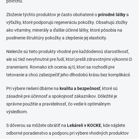
povrchu.
Zloženie týchto produktov je často obohatené o
prírodné látky
a
výťažky, ktoré podporujú regeneráciu pokožky. Obsahujú zložky
ako vitamíny, minerály a ďalšie účinné látky, ktoré pôsobia na
posilnenie štruktúry pokožky a zlepšenie jej elasticity.
Nielenže sú tieto produkty vhodné pre každodennú starostlivosť,
ale sú tiež nevyhnutné pre ľudí, ktorí prešli zdravotnými výkonmi či
zraneniami. Rovnako ich ocenia aj tí, ktorí sa rozhodli pre
tetovanie a chcú zabezpečiť jeho dlhodobú krásu bez komplikácií.
Pri výbere riešení dbáme na
kvalitu a bezpečnosť
, ktoré sú
zásadné pre účinnosť a spokojnosť zákazníkov. Dôležité je
správne použitie a pravidelnosť, čo vedie k optimálnym
výsledkom.
S dôverou sa môžete obrátiť na
Lekáreň v KOCKE
, kde nájdete
odborné poradenstvo a podporu pri výbere vhodných produktov