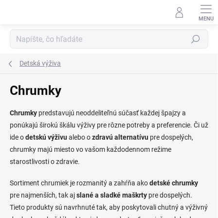
Prejsť
na
obsah
Hľadať
Detská výživa
Chrumky
Chrumky
predstavujú neoddeliteľnú súčasť každej špajzy a
ponúkajú širokú škálu výživy pre rôzne potreby a preferencie. Či už
ide o
detskú výživu
alebo o
zdravú alternatívu
pre dospelých,
chrumky majú miesto vo vašom každodennom režime
starostlivosti o zdravie.
Sortiment chrumiek je rozmanitý a zahŕňa ako
detské chrumky
pre najmenších, tak aj
slané a sladké maškrty
pre dospelých.
Tieto produkty sú navrhnuté tak, aby poskytovali chutný a výživný