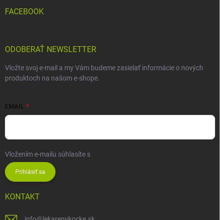
FACEBOOK
ODOBERAŤ NEWSLETTER
Vložte svoj e-mail a my Vám budeme zasielať informácie o nových
produktoch na našom e-shope.
EMAIL
Vložením e-mailu súhlasíte s
podmienkami ochrany osobných údajov
Prihlásiť sa
KONTAKT
info
@
lekarenvkocke.sk