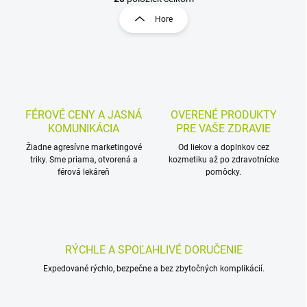
t
l
r
Hore
á
á
d
n
a
k
c
o
i
e
v
p
a
r
FÉROVÉ CENY A JASNÁ
OVERENÉ PRODUKTY
n
v
KOMUNIKÁCIA
PRE VAŠE ZDRAVIE
i
k
Žiadne agresívne marketingové
Od liekov a doplnkov cez
e
y
triky. Sme priama, otvorená a
kozmetiku až po zdravotnícke
v
férová lekáreň
pomôcky.
ý
p
i
s
u
RÝCHLE A SPOĽAHLIVÉ DORUČENIE
Expedované rýchlo, bezpečne a bez zbytočných komplikácií.