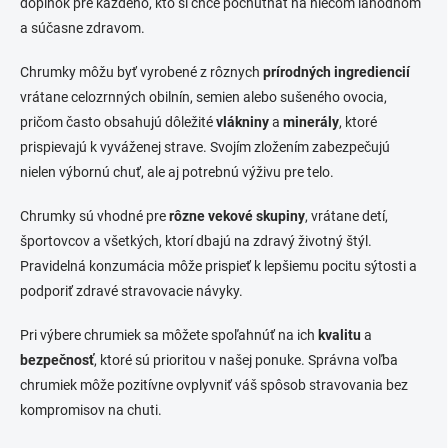
doplnok pre každého, kto si chce pochutnať na niečom lahodnom
a súčasne zdravom.
Chrumky môžu byť vyrobené z rôznych
prírodných ingrediencií
vrátane celozrnných obilnín, semien alebo sušeného ovocia,
pričom často obsahujú dôležité
vlákniny
a
minerály
, ktoré
prispievajú k vyváženej strave. Svojím zložením zabezpečujú
nielen výbornú chuť, ale aj potrebnú výživu pre telo.
Chrumky sú vhodné pre
rôzne vekové skupiny
, vrátane detí,
športovcov a všetkých, ktorí dbajú na zdravý životný štýl.
Pravidelná konzumácia môže prispieť k lepšiemu pocitu sýtosti a
podporiť zdravé stravovacie návyky.
Pri výbere chrumiek sa môžete spoľahnúť na ich
kvalitu
a
bezpečnosť
, ktoré sú prioritou v našej ponuke. Správna voľba
chrumiek môže pozitívne ovplyvniť váš spôsob stravovania bez
kompromisov na chuti.