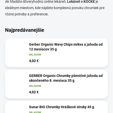
Ak hľadáte dôveryhodnú online lekáreň,
Lekáreň v KOCKE
je
ideálnym miestom, kde nájdete komplexnú ponuku chrumiek pre
rôzne potreby a preferencie.
Najpredávanejšie
Gerber Organic Wavy Chips mrkva a jahoda od
12 mesiacov 35 g
SKLADOM
4,02 €
GERBER Organic Chrumky pšeničné jahoda od
ukončeného 8. mesiaca 35 g
SKLADOM
4,02 €
Sunar BIO Chrumky Hráškové struky 45 g
SKLADOM