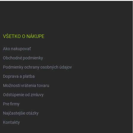
Z
á
p
ä
t
i
VŠETKO O NÁKUPE
e
Ako nakupovať
Obchodné podmienky
Podmienky ochrany osobných údajov
Doprava a platba
Možnosti vrátenia tovaru
Odstúpenie od zmluvy
Pre firmy
Najčastejšie otázky
Kontakty