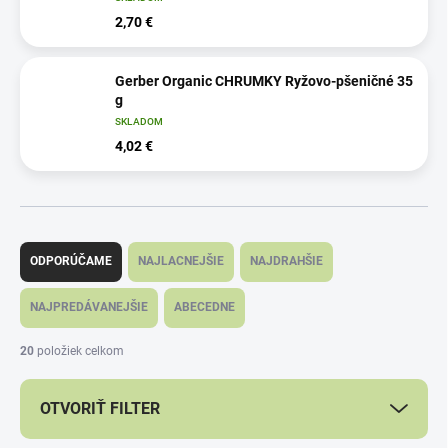
2,70 €
Gerber Organic CHRUMKY Ryžovo-pšeničné 35
g
SKLADOM
4,02 €
R
a
ODPORÚČAME
NAJLACNEJŠIE
NAJDRAHŠIE
d
e
NAJPREDÁVANEJŠIE
ABECEDNE
n
i
20
položiek celkom
e
p
OTVORIŤ FILTER
r
o