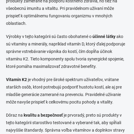
produkty zamerané na podporu kostného zdravia, no tiež na
všeobecnú imunitu a vitalitu. Pri pravidelnom užívaní môže
prispieť k optimálnemu fungovaniu organizmu v mnohých
oblastiach.
Výrobky v tejto kategórii sú často obohatené o
účinné látky
ako
sú vitamíny a minerály, napríklad vitamín D, ktorý ďalej podporuje
správne vstrebávanie vápnika do kostí, čím dopĺňa účinok
vitamínu K2. Tieto komponenty spolu tvoria synergické spojenie,
ktoré pomáha maximalizovať zdravotné benefity.
Vitamín K2
je vhodný pre široké spektrum užívateľov, vrátane
starších osôb, ktoré potrebujú podporiť hustotu kostí, ale aj pre
mladšie generácie zamerané na prevenciu. Pravidelné užívanie
môže navyše prispieť k celkovému pocitu pohody a vitality.
Dôraz na
kvalitu a bezpečnosť
je prvoradý, preto sú produkty v
tejto kategórii starostlivo testované a vyberané tak, aby spĺňali
najvyššie štandardy. Správna voľba vitamínov a doplnkov stravy