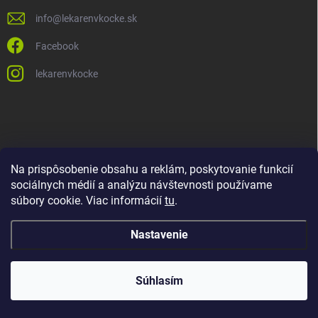
info
@
lekarenvkocke.sk
Facebook
lekarenvkocke
Na prispôsobenie obsahu a reklám, poskytovanie funkcií
sociálnych médií a analýzu návštevnosti používame
súbory cookie. Viac informácií
tu
.
Nastavenie
Súhlasím
Copyright 2026
Lekáreň v KOCKE
. Všetky práva vyhradené.
Upraviť
nastavenie cookies