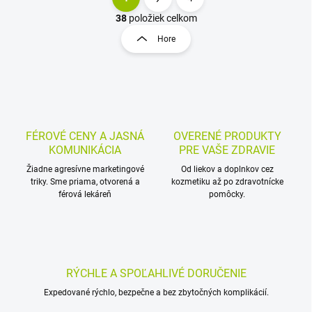
O
S
v
t
38
položiek celkom
l
r
Hore
á
á
d
n
a
k
c
o
i
e
v
p
a
r
FÉROVÉ CENY A JASNÁ
OVERENÉ PRODUKTY
n
v
KOMUNIKÁCIA
PRE VAŠE ZDRAVIE
i
k
Žiadne agresívne marketingové
Od liekov a doplnkov cez
e
y
triky. Sme priama, otvorená a
kozmetiku až po zdravotnícke
v
férová lekáreň
pomôcky.
ý
p
i
s
u
RÝCHLE A SPOĽAHLIVÉ DORUČENIE
Expedované rýchlo, bezpečne a bez zbytočných komplikácií.