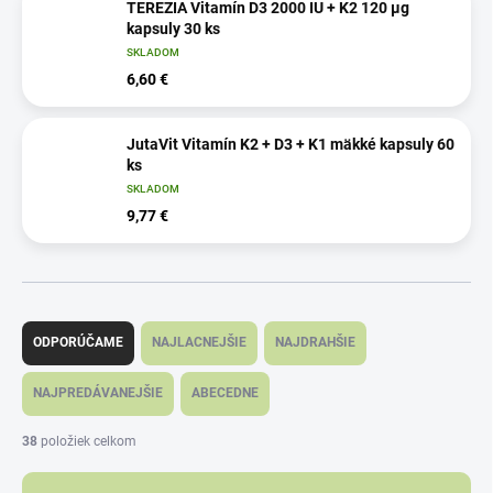
TEREZIA Vitamín D3 2000 IU + K2 120 µg
kapsuly 30 ks
SKLADOM
6,60 €
JutaVit Vitamín K2 + D3 + K1 mäkké kapsuly 60
ks
SKLADOM
9,77 €
R
a
ODPORÚČAME
NAJLACNEJŠIE
NAJDRAHŠIE
d
e
NAJPREDÁVANEJŠIE
ABECEDNE
n
i
38
položiek celkom
e
p