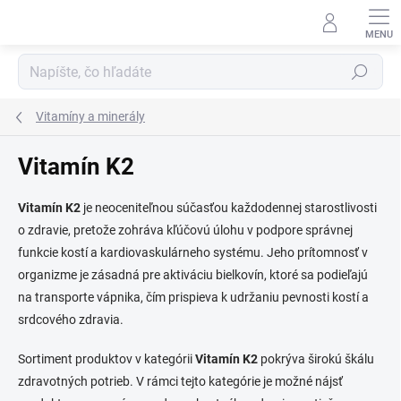
Prejsť
na
obsah
Hľadať
Vitamíny a minerály
Vitamín K2
Vitamín K2
je neoceniteľnou súčasťou každodennej starostlivosti
o zdravie, pretože zohráva kľúčovú úlohu v podpore správnej
funkcie kostí a kardiovaskulárneho systému. Jeho prítomnosť v
organizme je zásadná pre aktiváciu bielkovín, ktoré sa podieľajú
na transporte vápnika, čím prispieva k udržaniu pevnosti kostí a
srdcového zdravia.
Sortiment produktov v kategórii
Vitamín K2
pokrýva širokú škálu
zdravotných potrieb. V rámci tejto kategórie je možné nájsť