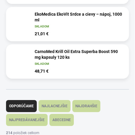
EkoMedica EkoVit Srdce a cievy – nápoj, 1000
ml
SKLADOM
21,01 €
CarnoMed Krill Oil Extra Superba Boost 590
mg kapsuly 120 ks
SKLADOM
48,71 €
R
a
ODPORÚČAME
NAJLACNEJŠIE
NAJDRAHŠIE
d
e
NAJPREDÁVANEJŠIE
ABECEDNE
n
i
214
položiek celkom