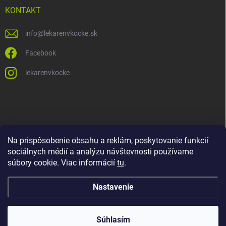
KONTAKT
info
@
lekarenvkocke.sk
Facebook
lekarenvkocke
Na prispôsobenie obsahu a reklám, poskytovanie funkcií
sociálnych médií a analýzu návštevnosti používame
súbory cookie. Viac informácií
tu
.
Nastavenie
Súhlasím
Copyright 2026
Lekáreň v KOCKE
. Všetky práva vyhradené.
Upraviť