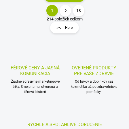
1
18
O
S
v
t
214
položiek celkom
l
r
Hore
á
á
d
n
a
k
c
o
i
e
v
p
a
r
FÉROVÉ CENY A JASNÁ
OVERENÉ PRODUKTY
n
v
KOMUNIKÁCIA
PRE VAŠE ZDRAVIE
i
k
Žiadne agresívne marketingové
Od liekov a doplnkov cez
e
y
triky. Sme priama, otvorená a
kozmetiku až po zdravotnícke
v
férová lekáreň
pomôcky.
ý
p
i
s
u
RÝCHLE A SPOĽAHLIVÉ DORUČENIE