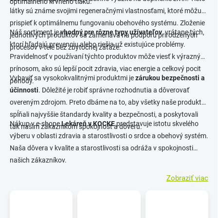
optimálneho krvného tlaku.
látky sú známe svojimi regeneračnými vlastnosťami, ktoré môžu
prispieť k optimálnemu fungovaniu obehového systému. Zloženie
Náš sortiment je
vhodný pre rôzne typy užívateľov
, vrátane tých,
jednotlivých produktov sa zameriava na podporu prirodzených
ktorí hľadajú prevenciu alebo riešia už existujúce problémy.
procesov v tele bez zbytočnej záťaže.
Pravidelnosť v používaní týchto produktov môže viesť k výrazným
prínosom, ako sú lepší pocit zdravia, viac energie a celkový pocit
Vybaviť sa vysokokvalitnými produktmi je
zárukou bezpečnosti a
pohody.
účinnosti
. Dôležité je robiť správne rozhodnutia a dôverovať
overeným zdrojom. Preto dbáme na to, aby všetky naše produkty
spĺňali najvyššie štandardy kvality a bezpečnosti, a poskytovali
Nákup v e-shope
Lekáreň v KOCKE
predstavuje istotu skvelého
tak našim zákazníkom spokojnosť a dôveru.
výberu v oblasti zdravia a starostlivosti o srdce a obehový systém.
Naša dôvera v kvalite a starostlivosti sa odráža v spokojnosti
našich zákazníkov.
Zobraziť viac