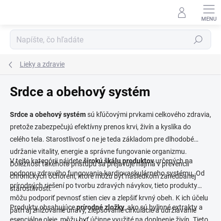
Prejsť
na
obsah
Hľadať
Lieky a zdravie
Srdce a obehový systém
Srdce a obehový systém
sú kľúčovými prvkami celkového zdravia,
pretože zabezpečujú efektívny prenos krvi, živín a kyslíka do
celého tela. Starostlivosť o ne je teda základom pre dlhodobé
udržanie vitality, energie a správne fungovanie organizmu.
V tejto kategórii nájdete
širokú škálu produktov
určených na
Dôležitosť takéhoto prístupu sa prejavuje najmä v prevencii
podporu zdravého fungovania kardiovaskulárneho systému. Od
chronických ochorení, ktoré môžu byť následkom zanedbanej
prírodných riešení po tvorbu zdravých návykov, tieto produkty
starostlivosti.
môžu podporiť pevnosť stien ciev a zlepšiť krvný obeh. K ich účelu
Produkty obsahujúce
prírodné zložky
, ako sú bylinné extrakty a
patrí aj znižovanie únavy, zlepšovanie cirkulácie a udržiavanie
esenciálne oleje, môžu byť účinne využité na doplnenie živín. Tieto