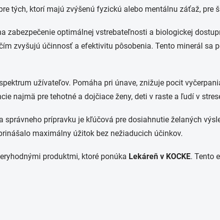
pre tých, ktorí majú zvýšenú fyzickú alebo mentálnu záťaž, pre š
na zabezpečenie optimálnej vstrebateľnosti a biologickej dostu
 čím zvyšujú účinnosť a efektivitu pôsobenia. Tento minerál sa
spektrum užívateľov. Pomáha pri únave, znižuje pocit vyčerpania
e najmä pre tehotné a dojčiace ženy, deti v raste a ľudí v stres
ba správneho prípravku je kľúčová pre dosiahnutie želaných výsl
prinášalo maximálny úžitok bez nežiaducich účinkov.
ôveryhodnými produktmi, ktoré ponúka
Lekáreň v KOCKE
. Tento 