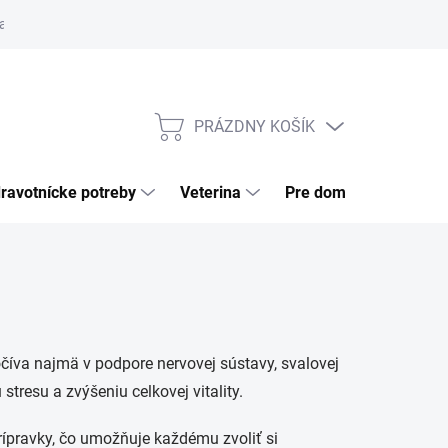
a tovaru
Odstúpenie od zmluvy
Pre firmy
Najčastejšie otázk
PRÁZDNY KOŠÍK
NÁKUPNÝ
KOŠÍK
ravotnícke potreby
Veterina
Pre domácnosť
íva najmä v podpore nervovej sústavy, svalovej
tresu a zvýšeniu celkovej vitality.
prípravky, čo umožňuje každému zvoliť si