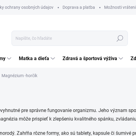
ky ochrany osobných údajov
Doprava a platba
Možnosti vráteni
Hľadať
émy
Matka a dieťa
Zdravá a športová výživa
Zd
Magnézium -horčík
nevyhnutné pre správne fungovanie organizmu. Jeho význam spoč
agnézia môže prispieť k zlepšeniu kvalitného spánku, zvládaniu s
norodý. Zahŕňa rôzne formy, ako sú tablety, kapsule či šumivé 