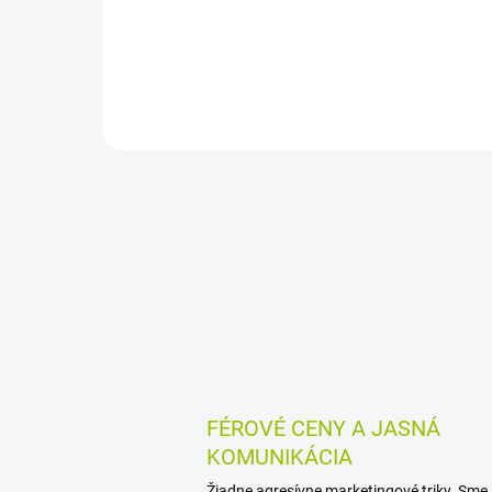
forme magnézium L-treonátu a
form
rastlinnými extraktmi z lesných
Pom
čučoriedok, jahôd a špenátu.
a vi
Horčík podporuje kognitívne
funkcie a duševnú pohodu,...
FÉROVÉ CENY A JASNÁ
KOMUNIKÁCIA
Žiadne agresívne marketingové triky. Sme