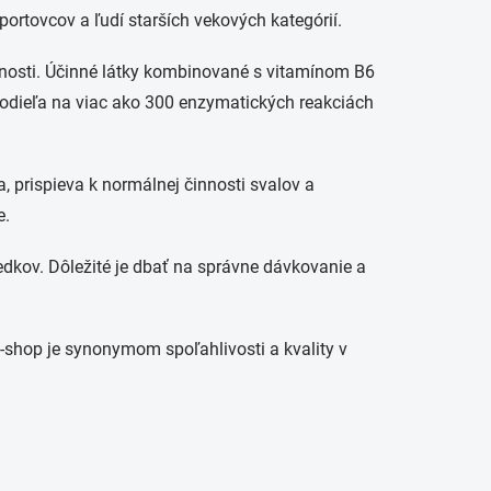
portovcov a ľudí starších vekových kategórií.
pnosti. Účinné látky kombinované s vitamínom B6
 podieľa na viac ako 300 enzymatických reakciách
, prispieva k normálnej činnosti svalov a
e.
edkov. Dôležité je dbať na správne dávkovanie a
e-shop je synonymom spoľahlivosti a kvality v