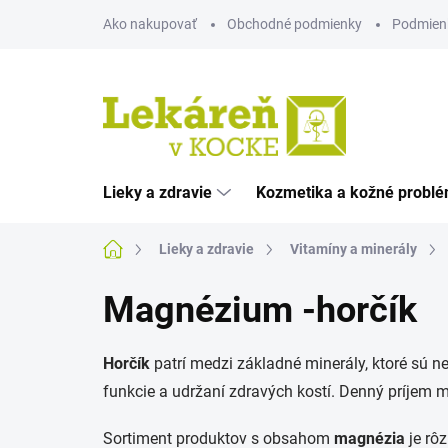
Prejsť
Ako nakupovať
Obchodné podmienky
Podmien
na
obsah
Lieky a zdravie
Kozmetika a kožné probl
Domov
Lieky a zdravie
Vitamíny a minerály
Magnézium -horčík
Horčík
patrí medzi základné minerály, ktoré sú 
funkcie a udržaní zdravých kostí. Denný príjem m
Sortiment produktov s obsahom
magnézia
je rôz