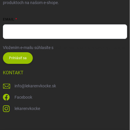
produktoch na našom e-shope.
EMAIL
Vložením e-mailu súhlasíte s
podmienkami ochrany osobných údajov
Prihlásiť sa
KONTAKT
info
@
lekarenvkocke.sk
Facebook
lekarenvkocke