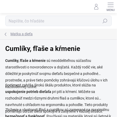
Prejsť
na
obsah
Hľadať
Matka a dieťa
Cumlíky, fľaše a kŕmenie
Cumlíky, fľaše a kŕmenie
sú neoddeliteľnou súčasťou
starostlivosti o novorodencov a dojčatá. Každý rodič vie, aké
dôležité je poskytnúť svojmu dieťaťu bezpečné a pohodlné
prostredie, a práve tieto pomôcky zohrávajú kľúčovú úlohu v ich
Sortiment zahŕňa širokú škálu produktov, ktoré slúžia na
každodennej rutine.
uspokojenie potrieb dieťaťa
pri pití a kŕmení. Môžete sa
rozhodnúť medzi rôznymi druhmi fliaš a cumlíkov, ktoré sú
navrhnuté s ohľadom na ergonomiku a pohodlie. Tieto produkty
Zloženie a vlastnosti fliaš a cumlíkov sú zamerané na maximálnu
pomáhajú udržať dieťa spokojné a zasýtené v každej situácii.
bezpečnosť a funkčnosť
. Používajú sa materiály, ktoré sú šetrné k