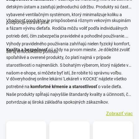
detským ústam a zaisťujú jednoduchú údržbu. Produkty sú často
vybavené ventilačným systémom, ktorý minimalizuje koliku a
Vhodnosť produktov je prispôsobená rôznym vekovým skupinám
podporuje zdravé pitie.
a fázam vývinu dieťaťa. Rodičia môžu voliť podľa individuálnych
potrieb detí, čím zabezpečia pravidelné a pohodlné používanie.
Výhody pravidelného používania zahŕňajú nielen fyzický komfort,
Kvalita a bezpečnosť
sú vždy na prvom mieste. Je dôležité zvoliť
ale aj emocionálnu pohodu.
spoľahlivé a overené produkty, čo platí najmä v prípade
starostlivosti o najmenších. S bohatým výberom, ktorý nájdete v
našom e-shope, si môžete byť istí, že robíte tú správnu voľbu.
V dôveryhodnej online lekárni 'Lekáreň v KOCKE' nájdete všetko
potrebné na
komfortné kŕmenie a starostlivosť
o vaše dieťa.
Naše produkty spĺňajú najvyššie štandardy kvality a účinnosti, čo
potvrdzuje aj široká základňa spokojných zákazníkov.
Zobraziť viac