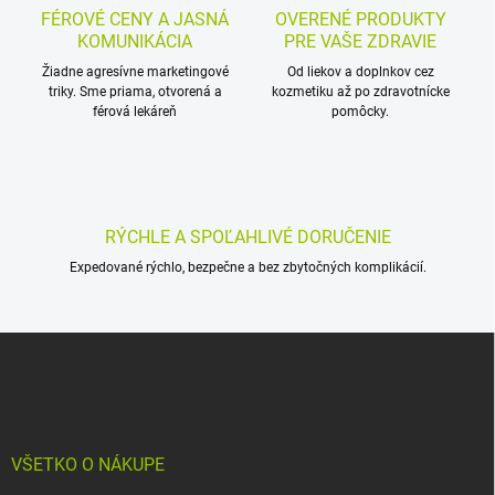
a
r
FÉROVÉ CENY A JASNÁ
OVERENÉ PRODUKTY
n
v
KOMUNIKÁCIA
PRE VAŠE ZDRAVIE
i
k
Žiadne agresívne marketingové
Od liekov a doplnkov cez
e
y
triky. Sme priama, otvorená a
kozmetiku až po zdravotnícke
v
férová lekáreň
pomôcky.
ý
p
i
s
u
RÝCHLE A SPOĽAHLIVÉ DORUČENIE
Expedované rýchlo, bezpečne a bez zbytočných komplikácií.
Z
á
p
ä
t
i
VŠETKO O NÁKUPE
e