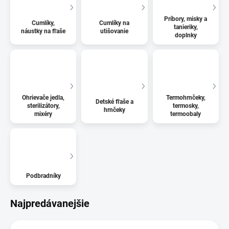
Príbory, misky a
Cumlíky,
Cumlíky na
tanieriky,
náustky na fľaše
utišovanie
doplnky
Ohrievače jedla,
Termohrnčeky,
Detské fľaše a
sterilizátory,
termosky,
hrnčeky
mixéry
termoobaly
Podbradníky
Najpredávanejšie