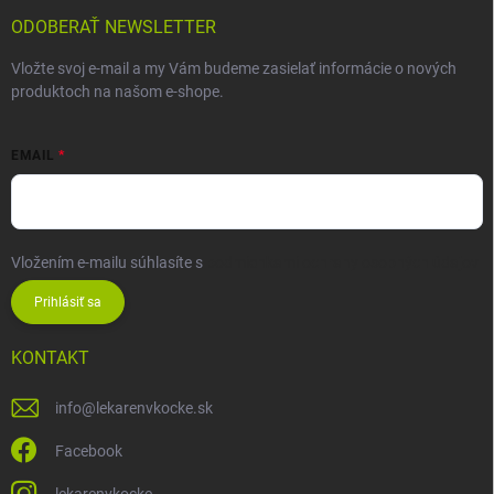
ODOBERAŤ NEWSLETTER
Vložte svoj e-mail a my Vám budeme zasielať informácie o nových
produktoch na našom e-shope.
EMAIL
Vložením e-mailu súhlasíte s
podmienkami ochrany osobných údajov
Prihlásiť sa
KONTAKT
info
@
lekarenvkocke.sk
Facebook
lekarenvkocke