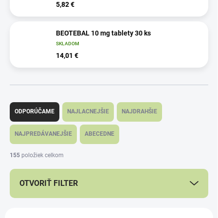
5,82 €
BEOTEBAL 10 mg tablety 30 ks
SKLADOM
14,01 €
R
a
ODPORÚČAME
NAJLACNEJŠIE
NAJDRAHŠIE
d
e
NAJPREDÁVANEJŠIE
ABECEDNE
n
i
155
položiek celkom
e
p
OTVORIŤ FILTER
r
o
d
V
u