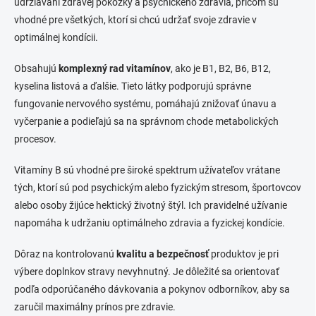
udržiavaní zdravej pokožky a psychického zdravia, pričom sú
vhodné pre všetkých, ktorí si chcú udržať svoje zdravie v
optimálnej kondícii.
Obsahujú
komplexný rad vitamínov
, ako je B1, B2, B6, B12,
kyselina listová a ďalšie. Tieto látky podporujú správne
fungovanie nervového systému, pomáhajú znižovať únavu a
vyčerpanie a podieľajú sa na správnom chode metabolických
procesov.
Vitamíny B sú vhodné pre široké spektrum užívateľov vrátane
tých, ktorí sú pod psychickým alebo fyzickým stresom, športovcov
alebo osoby žijúce hektický životný štýl. Ich pravidelné užívanie
napomáha k udržaniu optimálneho zdravia a fyzickej kondície.
Dôraz na kontrolovanú
kvalitu a bezpečnosť
produktov je pri
výbere doplnkov stravy nevyhnutný. Je dôležité sa orientovať
podľa odporúčaného dávkovania a pokynov odborníkov, aby sa
zaručil maximálny prínos pre zdravie.