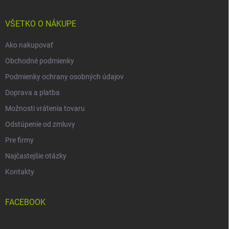
ä
t
i
VŠETKO O NÁKUPE
e
Ako nakupovať
Obchodné podmienky
Podmienky ochrany osobných údajov
Doprava a platba
Možnosti vrátenia tovaru
Odstúpenie od zmluvy
Pre firmy
Najčastejšie otázky
Kontakty
FACEBOOK