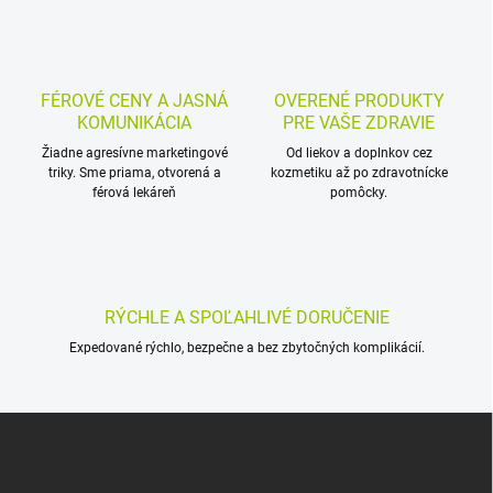
k
c
o
i
e
v
p
a
r
FÉROVÉ CENY A JASNÁ
OVERENÉ PRODUKTY
n
v
KOMUNIKÁCIA
PRE VAŠE ZDRAVIE
i
k
Žiadne agresívne marketingové
Od liekov a doplnkov cez
e
y
triky. Sme priama, otvorená a
kozmetiku až po zdravotnícke
v
férová lekáreň
pomôcky.
ý
p
i
s
u
RÝCHLE A SPOĽAHLIVÉ DORUČENIE
Expedované rýchlo, bezpečne a bez zbytočných komplikácií.
Z
á
p