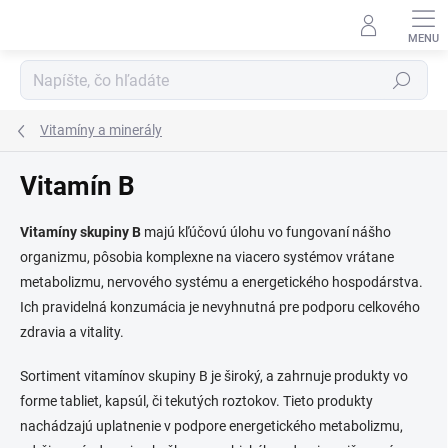
Prejsť
na
obsah
Hľadať
Vitamíny a minerály
Vitamín B
Vitamíny skupiny B
majú kľúčovú úlohu vo fungovaní nášho
organizmu, pôsobia komplexne na viacero systémov vrátane
metabolizmu, nervového systému a energetického hospodárstva.
Ich pravidelná konzumácia je nevyhnutná pre podporu celkového
zdravia a vitality.
Sortiment vitamínov skupiny B je široký, a zahrnuje produkty vo
forme tabliet, kapsúl, či tekutých roztokov. Tieto produkty
nachádzajú uplatnenie v podpore energetického metabolizmu,