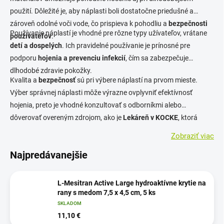
použití. Dôležité je, aby náplasti boli dostatočne priedušné a
zároveň odolné voči vode, čo prispieva k pohodliu a
bezpečnosti
Používanie náplastí je vhodné pre rôzne typy užívateľov, vrátane
používateľov
.
detí a dospelých
. Ich pravidelné používanie je prínosné pre
podporu
hojenia a prevenciu infekcií
, čím sa zabezpečuje
dlhodobé zdravie pokožky.
Kvalita a
bezpečnosť
sú pri výbere náplastí na prvom mieste.
Výber správnej náplasti môže výrazne ovplyvniť efektívnosť
hojenia, preto je vhodné konzultovať s odborníkmi alebo
dôverovať overeným zdrojom, ako je
Lekáreň v KOCKE
, ktorá
ponúka výhodnú kombináciu
odbornosti a spoľahlivosti
.
Zobraziť viac
Najpredávanejšie
L-Mesitran Active Large hydroaktívne krytie na
rany s medom 7,5 x 4,5 cm, 5 ks
SKLADOM
11,10 €