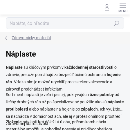
Prejsť
na
obsah
Hľadať
Zdravotnícky materiál
Náplaste
Náplaste
sú kľúčovým prvkom v
každodennej starostlivosti
o
zdravie, pretože pomáhajú zabezpečiť účinnú ochranu a
hojenie
rán
. Vďaka nim je možné urýchliť proces rekonvalescencie a
zároveň predchádzať infekciám.
Sortiment náplastí je veľmi pestrý, pokrývajúci
rôzne potreby
od
liečby drobných rán až po špecializované použitie ako sú
náplaste
proti bolesti
alebo náplaste na hojenie po
zápaloch
. Ich využitie
sa nachádza v domácnostiach, ale aj v profesionálnom prostredí
Zloženie
náplastí hrá dôležitú úlohu, pričom kombinácia
zdravotnej starostlivosti.
materiálov umožňuje pohodlné nosenie aj pri dlhodobejšom