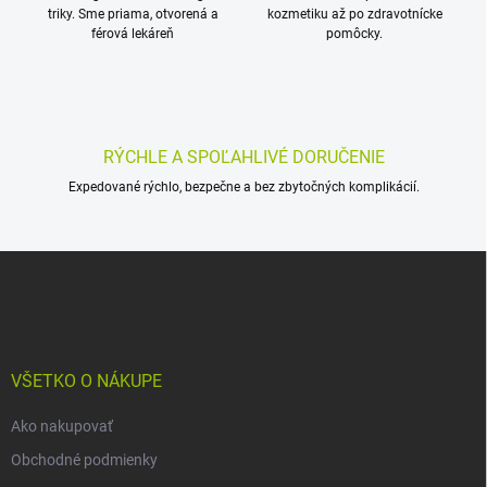
e
y
triky. Sme priama, otvorená a
kozmetiku až po zdravotnícke
v
férová lekáreň
pomôcky.
ý
p
i
s
u
RÝCHLE A SPOĽAHLIVÉ DORUČENIE
Expedované rýchlo, bezpečne a bez zbytočných komplikácií.
Z
á
p
ä
t
i
VŠETKO O NÁKUPE
e
Ako nakupovať
Obchodné podmienky