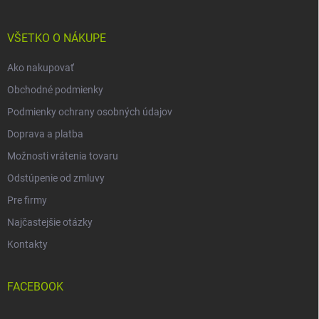
ä
t
i
VŠETKO O NÁKUPE
e
Ako nakupovať
Obchodné podmienky
Podmienky ochrany osobných údajov
Doprava a platba
Možnosti vrátenia tovaru
Odstúpenie od zmluvy
Pre firmy
Najčastejšie otázky
Kontakty
FACEBOOK