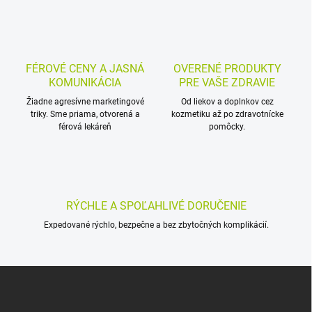
a
k
c
o
i
e
v
p
a
r
FÉROVÉ CENY A JASNÁ
OVERENÉ PRODUKTY
n
v
KOMUNIKÁCIA
PRE VAŠE ZDRAVIE
i
k
Žiadne agresívne marketingové
Od liekov a doplnkov cez
e
y
triky. Sme priama, otvorená a
kozmetiku až po zdravotnícke
v
férová lekáreň
pomôcky.
ý
p
i
s
u
RÝCHLE A SPOĽAHLIVÉ DORUČENIE
Expedované rýchlo, bezpečne a bez zbytočných komplikácií.
Z
á
p