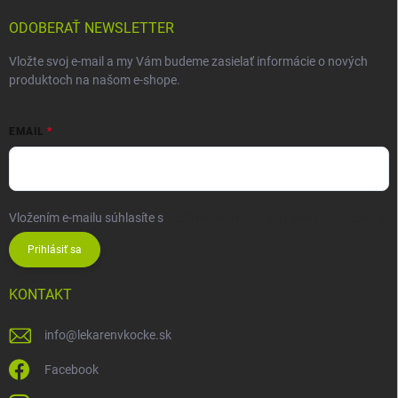
ODOBERAŤ NEWSLETTER
Vložte svoj e-mail a my Vám budeme zasielať informácie o nových
produktoch na našom e-shope.
EMAIL
Vložením e-mailu súhlasíte s
podmienkami ochrany osobných údajov
Prihlásiť sa
KONTAKT
info
@
lekarenvkocke.sk
Facebook