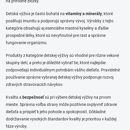
na prírodné zložky.
Detská výživa je často bohatá na
vitamíny a minerály
, ktoré
posilňujú imunitu a podporujú správny vývoj. Výrobky z tejto
kategórie obsahujú aj esenciálne mastné kyseliny a ďalšie
prospešné látky, ktoré sú nevyhnutné pre rast a správne
fungovanie organizmu.
Produkty z kategórie detskej výživy sú vhodné pre rôzne vekové
skupiny detí, a preto je dôležité vybrať tie, ktoré najlepšie
zodpovedajú individuálnym potrebám vášho dieťaťa. Pravidelné
používanie správne vybranej detskej výživy podporuje rozvoj
zdravých stravovacích návykov.
Kvalita a
bezpečnosť
sú pri výbere detskej výživy na prvom
mieste. Správna voľba stravy môže pozitívne ovplyvniť zdravie
dieťaťa a prispieť k jeho pohode a spokojnosti. Dôkladné
dodržiavanie vysokých štandardov kvality je prioritou v každej
fáze výroby.