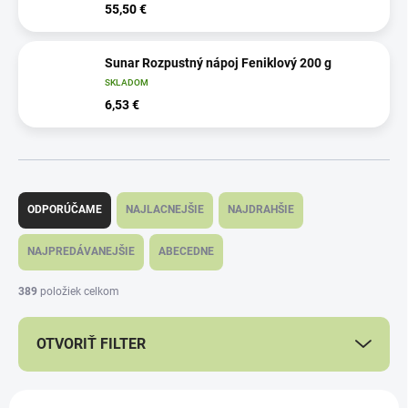
55,50 €
Sunar Rozpustný nápoj Feniklový 200 g
SKLADOM
6,53 €
R
a
ODPORÚČAME
NAJLACNEJŠIE
NAJDRAHŠIE
d
e
NAJPREDÁVANEJŠIE
ABECEDNE
n
i
389
položiek celkom
e
p
OTVORIŤ FILTER
r
o
d
V
u