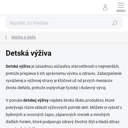
Prejsť
na
obsah
Hľadať
Matka a dieťa
Detská výživa
Detská výživa
je zásadnou súčasťou starostlivosti o najmenších,
pretože prispieva k ich správnemu vývinu a zdraviu. Zabezpečenie
vyváženej a výživnej stravy je kľúčové už od prvých mesiacov
života dieťaťa, pretože ovplyvňuje fyzický i duševný vývoj.
V ponuke
detskej výživy
nájdete širokú škálu produktov, ktoré
pokrývajú rôzne oblasti výživových potrieb detí. Môžete si vybrať z
bylinných a ovocných čajov, záparových vreciek a mnohých
ďalších foriem, ktoré podporujú zdravý životný štýl a kladú dôraz