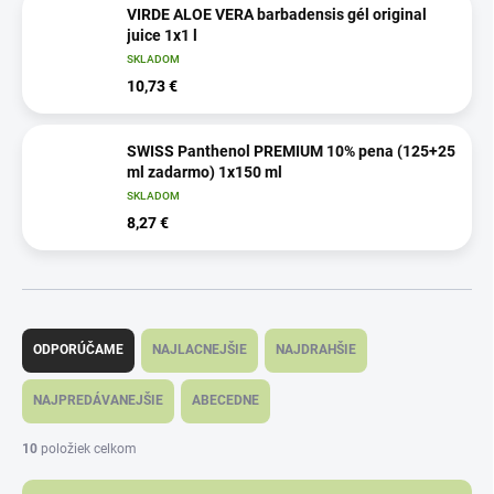
VIRDE ALOE VERA barbadensis gél original
juice 1x1 l
SKLADOM
10,73 €
SWISS Panthenol PREMIUM 10% pena (125+25
ml zadarmo) 1x150 ml
SKLADOM
8,27 €
R
a
ODPORÚČAME
NAJLACNEJŠIE
NAJDRAHŠIE
d
e
NAJPREDÁVANEJŠIE
ABECEDNE
n
i
10
položiek celkom
e
p