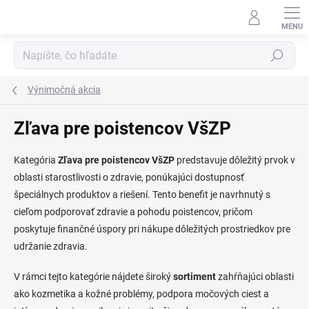
Prejsť
na
obsah
Hľadať
Výnimočná akcia
Zľava pre poistencov VšZP
Kategória
Zľava pre poistencov VšZP
predstavuje dôležitý prvok v
oblasti starostlivosti o zdravie, ponúkajúci dostupnosť
špeciálnych produktov a riešení. Tento benefit je navrhnutý s
cieľom podporovať zdravie a pohodu poistencov, pričom
poskytuje finančné úspory pri nákupe dôležitých prostriedkov pre
udržanie zdravia.
V rámci tejto kategórie nájdete široký
sortiment
zahŕňajúci oblasti
ako kozmetika a kožné problémy, podpora močových ciest a