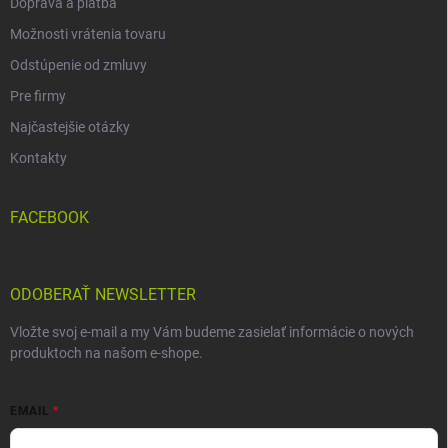
Doprava a platba
Možnosti vrátenia tovaru
Odstúpenie od zmluvy
Pre firmy
Najčastejšie otázky
Kontakty
FACEBOOK
ODOBERAŤ NEWSLETTER
Vložte svoj e-mail a my Vám budeme zasielať informácie o nových
produktoch na našom e-shope.
EMAIL