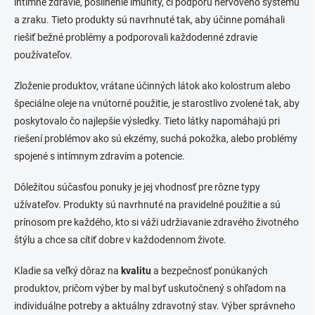
intímne zdravie, posilnenie imunity, či podporu nervového systému
a zraku. Tieto produkty sú navrhnuté tak, aby účinne pomáhali
riešiť bežné problémy a podporovali každodenné zdravie
používateľov.
Zloženie produktov, vrátane účinných látok ako kolostrum alebo
špeciálne oleje na vnútorné použitie, je starostlivo zvolené tak, aby
poskytovalo čo najlepšie výsledky. Tieto látky napomáhajú pri
riešení problémov ako sú ekzémy, suchá pokožka, alebo problémy
spojené s intímnym zdravím a potencie.
Dôležitou súčasťou ponuky je jej vhodnosť pre rôzne typy
užívateľov. Produkty sú navrhnuté na pravidelné použitie a sú
prínosom pre každého, kto si váži udržiavanie zdravého životného
štýlu a chce sa cítiť dobre v každodennom živote.
Kladie sa veľký dôraz na
kvalitu
a bezpečnosť ponúkaných
produktov, pričom výber by mal byť uskutočnený s ohľadom na
individuálne potreby a aktuálny zdravotný stav. Výber správneho