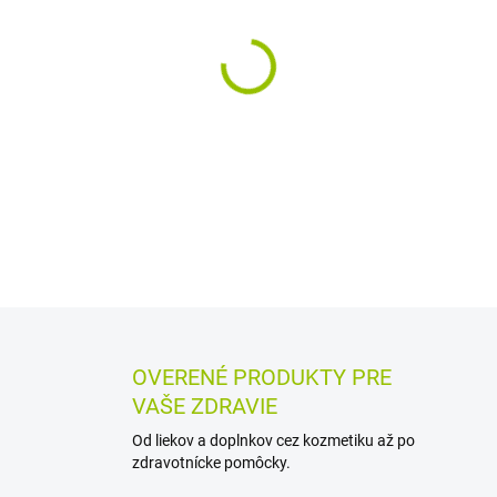
MÔŽEME DORUČIŤ DO:
12.8.2
−
+
Výživový doplnok s Aloe ver
užívanie. Podporuje trávenie
obranyschopnosť organizmu. 
DETAILNÉ INFORMÁCIE
MOŽN
OPÝTAŤ SA
STRÁŽIŤ
OVERENÉ PRODUKTY PRE
VAŠE ZDRAVIE
Od liekov a doplnkov cez kozmetiku až po
zdravotnícke pomôcky.