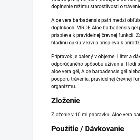
doplnenie režimu starostlivosti o trávenie
Aloe vera barbadensis patrí medzi obľúb
doplnkoch. VIRDE Aloe barbadensis gél
prispieva k pravidelnej črevnej funkcii
hladinu cukru v krvi a prispieva k prir
Prípravok je balený v objeme 1 liter a dá
odporúčaného spôsobu užívania. Hodí sa
aloe vera gél, Aloe barbadensis gél aleb
podporu trávenia, pravidelnej črevnej f
organizmu.
Zloženie
Zloženie v 10 ml prípravku: Aloe vera ba
Použitie / Dávkovanie