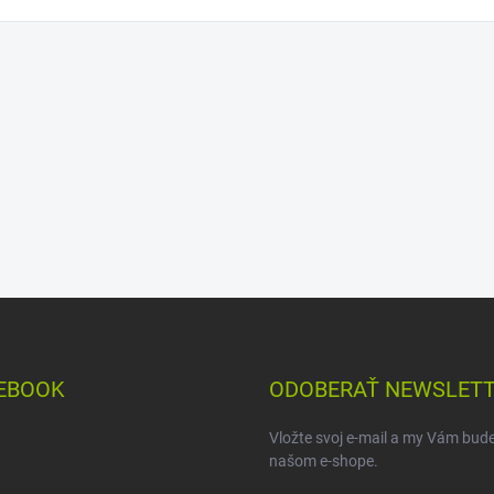
EBOOK
ODOBERAŤ NEWSLET
Vložte svoj e-mail a my Vám bud
našom e-shope.