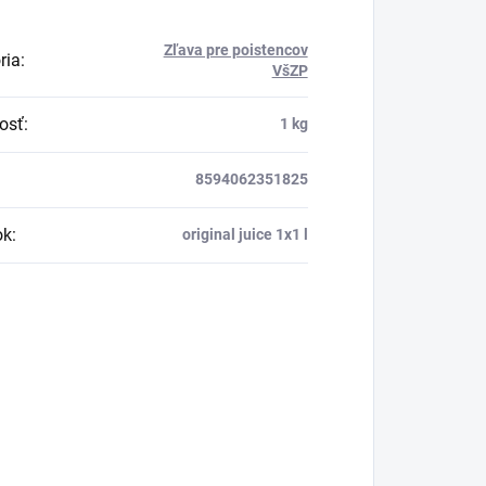
Zľava pre poistencov
ria
:
VšZP
osť
:
1 kg
8594062351825
ok
:
original juice 1x1 l