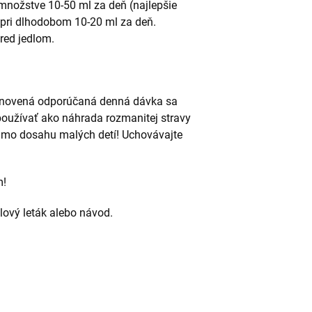
množstve 10-50 ml za deň (najlepšie
 pri dlhodobom 10-20 ml za deň.
red jedlom.
stanovená odporúčaná denná dávka sa
oužívať ako náhrada rozmanitej stravy
mimo dosahu malých detí! Uchovávajte
m!
alový leták alebo návod.