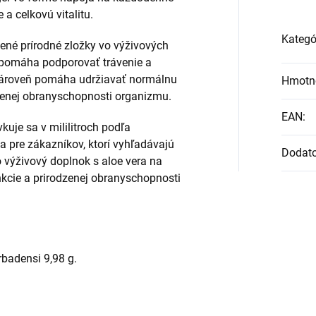
 a celkovú vitalitu.
Kategó
ené prírodné zložky vo výživových
 pomáha podporovať trávenie a
. Zároveň pomáha udržiavať normálnu
Hmotn
odzenej obranyschopnosti organizmu.
EAN
:
vkuje sa v mililitroch podľa
 pre zákazníkov, ktorí vyhľadávajú
Dodat
o výživový doplnok s aloe vera na
unkcie a prirodzenej obranyschopnosti
rbadensi 9,98 g.