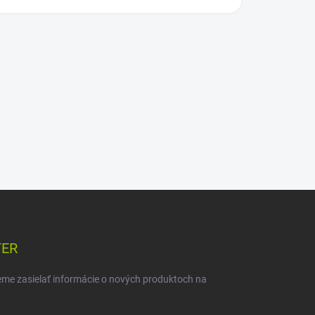
TER
eme zasielať informácie o nových produktoch na