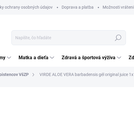
ky ochrany osobných údajov
Doprava a platba
Možnosti vráteni
Hľadať
émy
Matka a dieťa
Zdravá a športová výživa
Zd
poistencov VšZP
VIRDE ALOE VERA barbadensis gél original juice 1x1
nia
ZNAČKA:
VIRDE SPOL. S R.O.
10,73 €
Jednotková
10,73 € / 1 l
cena:
SKLADOM
(>5 KS)