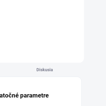
aloe
 ju
Diskusia
atočné parametre