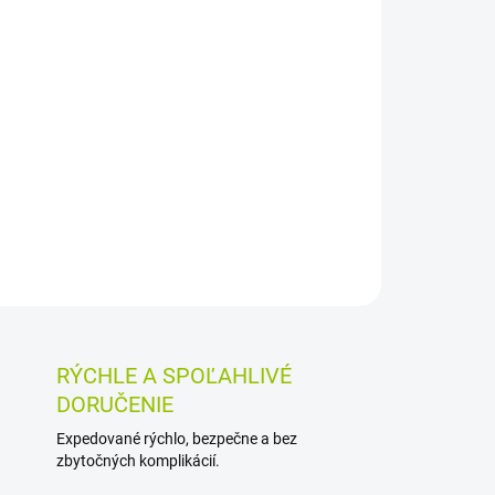
026
MOŽNOSTI DORUČENIA
Pridať do košíka
a barbadensis vo forme gélu na vnútorné
, pravidelnú črevnú funkciu a prirodzenú
Balenie má objem 1 liter.
OSTI VRÁTENIA TOVARU
RÝCHLE A SPOĽAHLIVÉ
DORUČENIE
Expedované rýchlo, bezpečne a bez
zbytočných komplikácií.