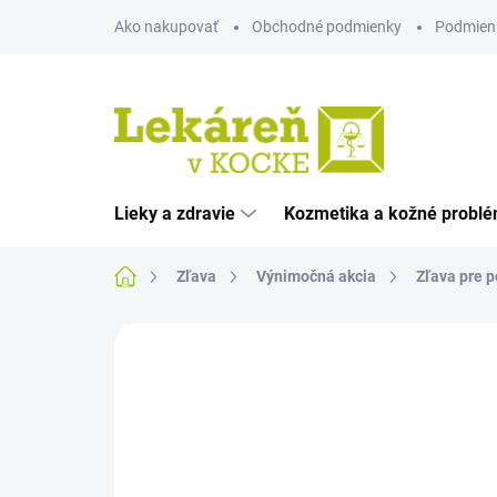
Prejsť
Ako nakupovať
Obchodné podmienky
Podmien
na
obsah
Lieky a zdravie
Kozmetika a kožné probl
Domov
Zľava
Výnimočná akcia
Zľava pre 
Neohodnotené
Podrobnosti hodnote