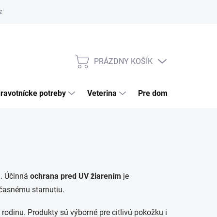
a tovaru
Odstúpenie od zmluvy
Pre firmy
Najčastejšie otázk
PRÁZDNY KOŠÍK
NÁKUPNÝ
KOŠÍK
ravotnícke potreby
Veterina
Pre domácnosť
a. Účinná
ochrana pred UV žiarením
je
dčasnému starnutiu.
 rodinu. Produkty sú výborné pre citlivú pokožku i