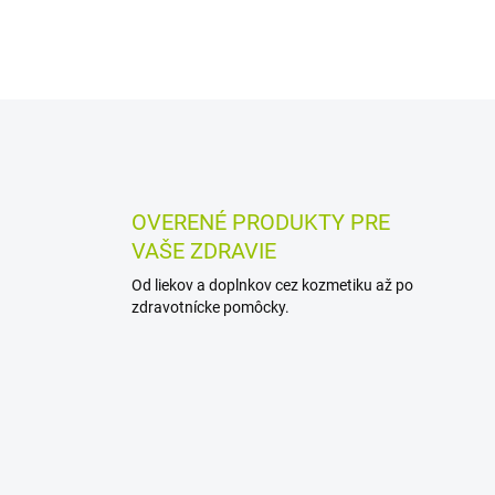
O
v
l
á
d
OVERENÉ PRODUKTY PRE
a
VAŠE ZDRAVIE
c
i
Od liekov a doplnkov cez kozmetiku až po
e
zdravotnícke pomôcky.
p
r
v
k
y
v
ý
p
i