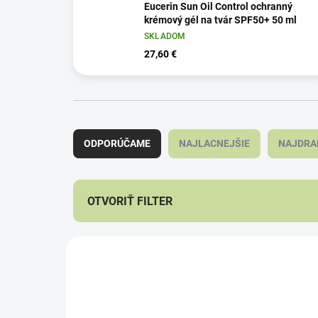
Eucerin Sun Oil Control ochranný
krémový gél na tvár SPF50+ 50 ml
SKLADOM
27,60 €
R
a
ODPORÚČAME
NAJLACNEJŠIE
NAJDRA
d
e
n
i
OTVORIŤ FILTER
e
p
V
r
ý
o
p
d
i
u
s
k