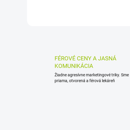
žiarením, má ľahkú nemastnú
textúru, rýchlo sa vstrebáva a
zanecháva...
FÉROVÉ CENY A JASNÁ
KOMUNIKÁCIA
Žiadne agresívne marketingové triky. Sme
priama, otvorená a férová lekáreň