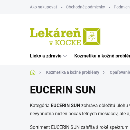
Prejsť
Ako nakupovať
Obchodné podmienky
Podmien
na
obsah
Lieky a zdravie
Kozmetika a kožné probl
Domov
Kozmetika a kožné problémy
Opaľovani
EUCERIN SUN
Kategória
EUCERIN SUN
zohráva dôležitú úlohu 
nevyhnutná nielen počas letných mesiacov, ale a
Sortiment EUCERIN SUN zahŕňa široké spektrum