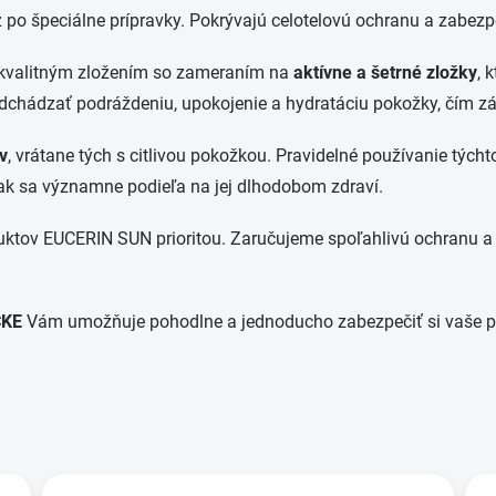
ž po špeciálne prípravky. Pokrývajú celotelovú ochranu a zabezp
jú kvalitným zložením so zameraním na
aktívne a šetrné zložky
, 
chádzať podráždeniu, upokojenie a hydratáciu pokožky, čím zár
v
, vrátane tých s citlivou pokožkou. Pravidelné používanie týc
tak sa významne podieľa na jej dlhodobom zdraví.
duktov EUCERIN SUN prioritou. Zaručujeme spoľahlivú ochranu a 
CKE
Vám umožňuje pohodlne a jednoducho zabezpečiť si vaše potr