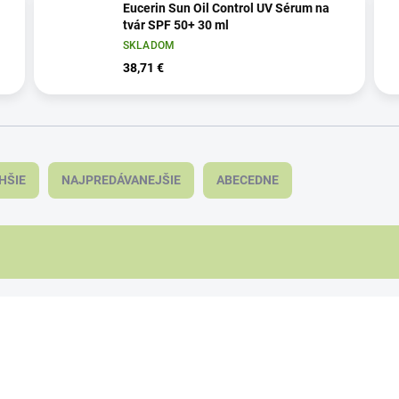
Eucerin Sun Oil Control UV Sérum na
tvár SPF 50+ 30 ml
SKLADOM
38,71 €
HŠIE
NAJPREDÁVANEJŠIE
ABECEDNE