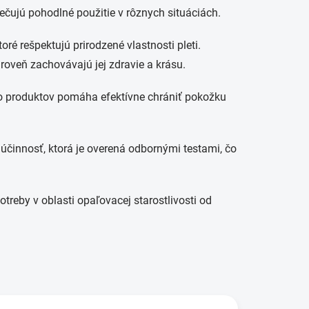
ečujú pohodlné použitie v rôznych situáciách.
ktoré rešpektujú prirodzené vlastnosti pleti.
oveň zachovávajú jej zdravie a krásu.
hto produktov pomáha efektívne chrániť pokožku
účinnosť, ktorá je overená odbornými testami, čo
eby v oblasti opaľovacej starostlivosti od