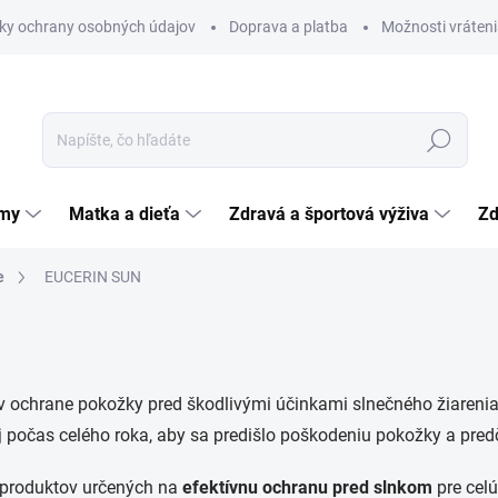
ky ochrany osobných údajov
Doprava a platba
Možnosti vráteni
Hľadať
émy
Matka a dieťa
Zdravá a športová výživa
Zd
e
EUCERIN SUN
v ochrane pokožky pred škodlivými účinkami slnečného žiareni
j počas celého roka, aby sa predišlo poškodeniu pokožky a pre
 produktov určených na
efektívnu ochranu pred slnkom
pre celú