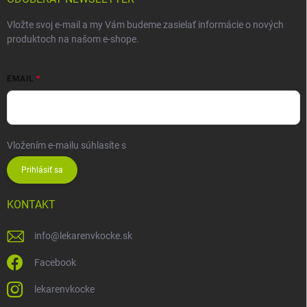
Vložte svoj e-mail a my Vám budeme zasielať informácie o nových
produktoch na našom e-shope.
EMAIL
Vložením e-mailu súhlasíte s
podmienkami ochrany osobných údajov
Prihlásiť sa
KONTAKT
info
@
lekarenvkocke.sk
Facebook
lekarenvkocke