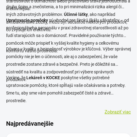
starostlivosť o domácnosť alebo pracovisko stáva jednoduchšia a
druhy špiny a znečistenia, a to pri minimalizácii rizika alergií či
efektívnejšia.
iných zdravotných problémov.
Účinné látky
, ako napríklad
Upratovacie pomôcky
sú vhodné pre širokú škálu užívateľov – od
antibakteriálne zložky, môžu byť súčasťou niektorých produktov,
profesionálneho personálu v praxi zdravotnej starostlivosti až po
čo zvyšuje ich efektivitu.
ľudí starajúcich sa o domácnosť. Pravidelné používanie týchto
pomôcok môže prispieť k vyššej kvalite hygieny a celkovému
Dôvera v kvalitu a bezpečnosť výrobkov je kľúčová. Výber správnej
komfortu vášho prostredia.
pomôcky nie je len o účinnosti, ale aj o zabezpečení, že vaše
prostredie zostane zdravé a bezpečné. Preto je dôležité sa
sústrediť na kvalitu a zodpovednosť pri výbere správnych
Veríme, že
Lekáreň v KOCKE
poskytne všetky potrebné
produktov.
upratovacie pomôcky, ktoré spĺňajú vaše očakávania a potreby.
Sme tu, aby sme vám pomohli zabezpečiť čisté a zdravé
prostredie.
Zobraziť viac
Najpredávanejšie