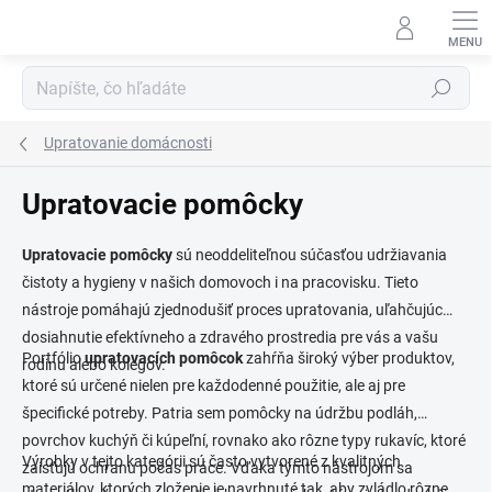
Prejsť
na
obsah
Hľadať
Upratovanie domácnosti
Upratovacie pomôcky
Upratovacie pomôcky
sú neoddeliteľnou súčasťou udržiavania
čistoty a hygieny v našich domovoch i na pracovisku. Tieto
nástroje pomáhajú zjednodušiť proces upratovania, uľahčujúc
dosiahnutie efektívneho a zdravého prostredia pre vás a vašu
Portfólio
upratovacích pomôcok
zahŕňa široký výber produktov,
rodinu alebo kolegov.
ktoré sú určené nielen pre každodenné použitie, ale aj pre
špecifické potreby. Patria sem pomôcky na údržbu podláh,
povrchov kuchýň či kúpeľní, rovnako ako rôzne typy rukavíc, ktoré
Výrobky v tejto kategórii sú často vytvorené z kvalitných
zaisťujú ochranu počas práce. Vďaka týmto nástrojom sa
materiálov, ktorých zloženie je navrhnuté tak, aby zvládlo rôzne