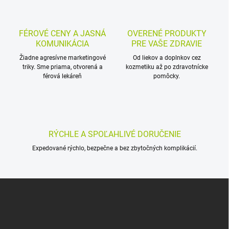
o
i
e
v
p
a
r
FÉROVÉ CENY A JASNÁ
OVERENÉ PRODUKTY
n
v
KOMUNIKÁCIA
PRE VAŠE ZDRAVIE
i
k
Žiadne agresívne marketingové
Od liekov a doplnkov cez
e
y
triky. Sme priama, otvorená a
kozmetiku až po zdravotnícke
v
férová lekáreň
pomôcky.
ý
p
i
s
u
RÝCHLE A SPOĽAHLIVÉ DORUČENIE
Expedované rýchlo, bezpečne a bez zbytočných komplikácií.
Z
á
p
ä
t