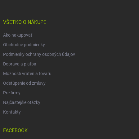
p
ä
t
i
VŠETKO O NÁKUPE
e
Ako nakupovať
Obchodné podmienky
Podmienky ochrany osobných údajov
Doprava a platba
Možnosti vrátenia tovaru
Odstúpenie od zmluvy
Pre firmy
Najčastejšie otázky
Kontakty
FACEBOOK