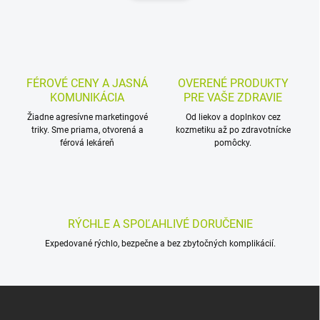
d
n
a
k
c
o
i
e
v
p
a
r
FÉROVÉ CENY A JASNÁ
OVERENÉ PRODUKTY
n
v
KOMUNIKÁCIA
PRE VAŠE ZDRAVIE
i
k
Žiadne agresívne marketingové
Od liekov a doplnkov cez
e
y
triky. Sme priama, otvorená a
kozmetiku až po zdravotnícke
v
férová lekáreň
pomôcky.
ý
p
i
s
u
RÝCHLE A SPOĽAHLIVÉ DORUČENIE
Expedované rýchlo, bezpečne a bez zbytočných komplikácií.
Z
á