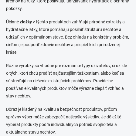
krémov na ruky, ktoré poskytujú udržiavanie hydratácie a ochrany
pokožky.
Účinné
zložky
v týchto produktoch zahŕňajú prírodné extrakty a
hydratačné látky, ktoré pomáhajú posilniť štruktúru nechtov a
udržať ich v optimálnom stave. Bez ohľadu na konkrétny problém,
cieľom je podporiť zdravie nechtov a prispieť k ich prirodzenej
kráse.
Rôzne výrobky sú vhodné pre rozmanité typy užívateľov, či už ide
o tých, ktorí chcú predísť najčastejším ťažkostiam, alebo keď sa
sústreďujú na riešenie existujúcich problémov. Pravidelné
používanie kvalitných produktov môže výrazne zlepšiť vzhľad a
stav nechtov.
Dôraz je kladený na kvalitu a bezpečnosť produktov, pričom
správny výber môže zabezpečiť najlepšie výsledky. Je dôležité
vyberať produkty podľa individuálnych potrieb svojho tela a
aktuálneho stavu nechtov.