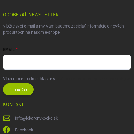
ODOBERAŤ NEWSLETTER
Vložte svoj e-mail a my Vám budeme zasielať informácie o nových
produktoch na našom e-shope.
EMAIL
Vložením e-mailu súhlasíte s
podmienkami ochrany osobných údajov
Prihlásiť sa
KONTAKT
info
@
lekarenvkocke.sk
Facebook