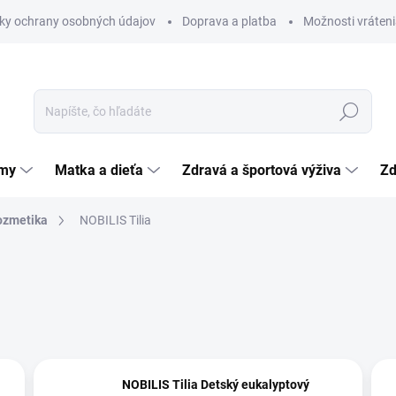
ky ochrany osobných údajov
Doprava a platba
Možnosti vráteni
Hľadať
émy
Matka a dieťa
Zdravá a športová výživa
Zd
ozmetika
NOBILIS Tilia
NOBILIS Tilia Detský eukalyptový