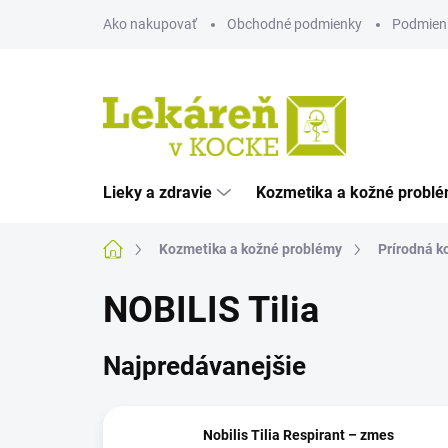
Prejsť
Ako nakupovať
Obchodné podmienky
Podmien
na
obsah
Lieky a zdravie
Kozmetika a kožné probl
Domov
Kozmetika a kožné problémy
Prírodná k
NOBILIS Tilia
Najpredávanejšie
Nobilis Tilia Respirant – zmes