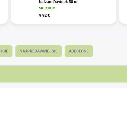
balzam Davídek 50 ml
SKLADOM
9,92 €
HŠIE
NAJPREDÁVANEJŠIE
ABECEDNE