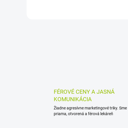
tehotenstve. Pri pravidelnej
je...
masáži podporuje pružnosť...
FÉROVÉ CENY A JASNÁ
KOMUNIKÁCIA
Žiadne agresívne marketingové triky. Sme
priama, otvorená a férová lekáreň