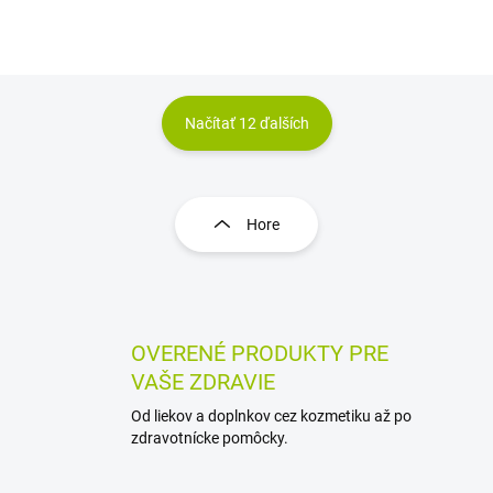
do...
Načítať 12 ďalších
O
v
l
Hore
á
d
a
c
i
e
OVERENÉ PRODUKTY PRE
p
VAŠE ZDRAVIE
r
v
Od liekov a doplnkov cez kozmetiku až po
k
zdravotnícke pomôcky.
y
v