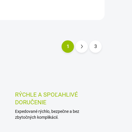
ošetrujúce mlieko, ktoré pomáha
odstraňovať nečistoty a...
1
3
S
t
r
á
n
k
RÝCHLE A SPOĽAHLIVÉ
o
DORUČENIE
v
Expedované rýchlo, bezpečne a bez
a
zbytočných komplikácií.
n