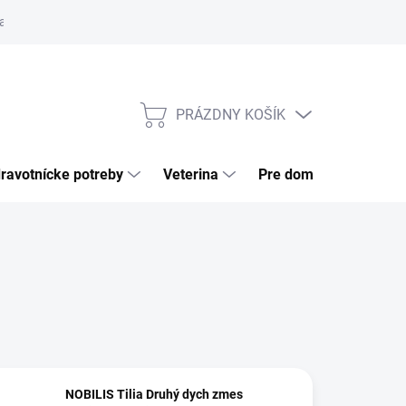
a tovaru
Odstúpenie od zmluvy
Pre firmy
Najčastejšie otázk
PRÁZDNY KOŠÍK
NÁKUPNÝ
KOŠÍK
ravotnícke potreby
Veterina
Pre domácnosť
NOBILIS Tilia Druhý dych zmes