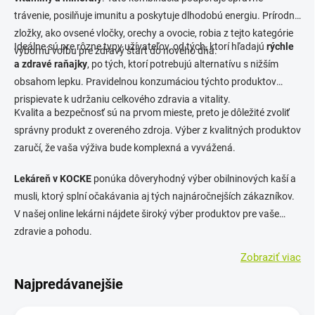
trávenie, posilňuje imunitu a poskytuje dlhodobú energiu. Prírodné
zložky, ako ovsené vločky, orechy a ovocie, robia z tejto kategórie
Ideálne sú pre rôzne typy užívateľov, od tých, ktorí hľadajú
rýchle
výbornú voľbu pre zdravý štart do nového dňa.
a zdravé raňajky
, po tých, ktorí potrebujú alternatívu s nižším
obsahom lepku. Pravidelnou konzumáciou týchto produktov
prispievate k udržaniu celkového zdravia a vitality.
Kvalita a bezpečnosť sú na prvom mieste, preto je dôležité zvoliť
správny produkt z overeného zdroja. Výber z kvalitných produktov
zaručí, že vaša výživa bude komplexná a vyvážená.
Lekáreň v KOCKE
ponúka dôveryhodný výber obilninových kaší a
musli, ktorý splní očakávania aj tých najnáročnejších zákazníkov.
V našej online lekárni nájdete široký výber produktov pre vaše
zdravie a pohodu.
Zobraziť viac
Najpredávanejšie