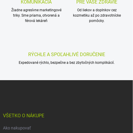
v
KOMUNIKÁCIA
PRE VAŠE ZDRAVIE
i
k
Žiadne agresívne marketingové
Od liekov a doplnkov cez
e
y
triky. Sme priama, otvorená a
kozmetiku až po zdravotnícke
v
férová lekáreň
pomôcky.
ý
p
i
s
u
RÝCHLE A SPOĽAHLIVÉ DORUČENIE
Expedované rýchlo, bezpečne a bez zbytočných komplikácií.
Z
á
p
ä
t
i
VŠETKO O NÁKUPE
e
Ako nakupovať