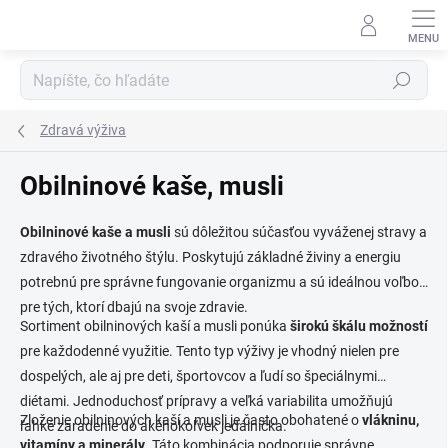
Prejsť
na
obsah
Hľadať
Zdravá výživa
Obilninové kaše, musli
Obilninové kaše a musli
sú dôležitou súčasťou vyváženej stravy a
zdravého životného štýlu. Poskytujú základné živiny a energiu
potrebnú pre správne fungovanie organizmu a sú ideálnou voľbou
pre tých, ktorí dbajú na svoje zdravie.
Sortiment obilninových kaší a musli ponúka
širokú škálu možností
pre každodenné využitie. Tento typ výživy je vhodný nielen pre
dospelých, ale aj pre deti, športovcov a ľudí so špeciálnymi
diétami. Jednoduchosť prípravy a veľká variabilita umožňujú
Zloženie obilninových kaší a musli je často obohatené o
vlákninu,
ľahké zaradenie do akéhokoľvek jedálnička.
vitamíny a minerály
. Táto kombinácia podporuje správne