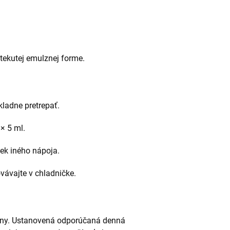
tekutej emulznej forme.
kladne pretrepať.
× 5 ml.
ek iného nápoja.
vávajte v chladničke.
ženy. Ustanovená odporúčaná denná