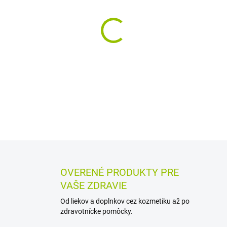
MÔŽEME DORUČIŤ DO:
12.8.2
−
+
Lipozomálny B-komplex v tek
cholín a inozitol. Vitamíny B
premene pre tvorbu energie, 
DETAILNÉ INFORMÁCIE
MOŽN
OPÝTAŤ SA
STRÁŽIŤ
OVERENÉ PRODUKTY PRE
VAŠE ZDRAVIE
Od liekov a doplnkov cez kozmetiku až po
zdravotnícke pomôcky.