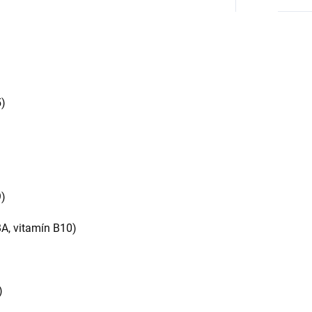
5)
9)
A, vitamín B10)
)