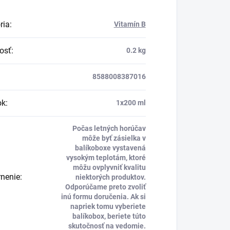
ria
:
Vitamín B
osť
:
0.2 kg
8588008387016
ok
:
1x200 ml
Počas letných horúčav
môže byť zásielka v
balíkoboxe vystavená
vysokým teplotám, ktoré
môžu ovplyvniť kvalitu
nenie
:
niektorých produktov.
Odporúčame preto zvoliť
inú formu doručenia. Ak si
napriek tomu vyberiete
balíkobox, beriete túto
skutočnosť na vedomie.