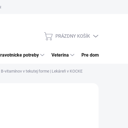
a tovaru
Odstúpenie od zmluvy
Pre firmy
Najčastejšie otázk
PRÁZDNY KOŠÍK
NÁKUPNÝ
KOŠÍK
ravotnícke potreby
Veterina
Pre domácnosť
 B‑vitamínov v tekutej forme | Lekáreň v KOCKE