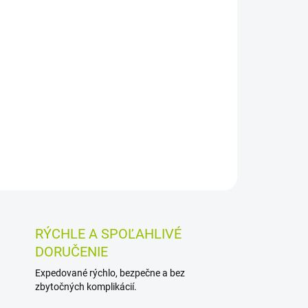
026
MOŽNOSTI DORUČENIA
Pridať do košíka
utej forme obsahuje 9 vitamínov skupiny B,
1, B2, B6 a B12 prispievajú k správnej látkovej
k nervovému systému aj k zníženiu únavy.
OSTI VRÁTENIA TOVARU
RÝCHLE A SPOĽAHLIVÉ
DORUČENIE
Expedované rýchlo, bezpečne a bez
zbytočných komplikácií.