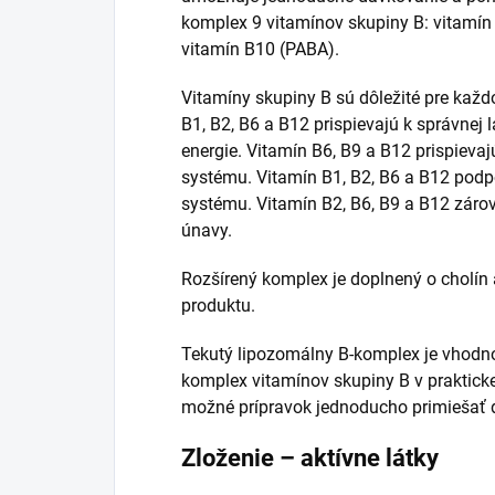
komplex 9 vitamínov skupiny B: vitamín B
vitamín B10 (PABA).
Vitamíny skupiny B sú dôležité pre kaž
B1, B2, B6 a B12 prispievajú k správnej 
energie. Vitamín B6, B9 a B12 prispiev
systému. Vitamín B1, B2, B6 a B12 pod
systému. Vitamín B2, B6, B9 a B12 zárov
únavy.
Rozšírený komplex je doplnený o cholín a
produktu.
Tekutý lipozomálny B-komplex je vhodno
komplex vitamínov skupiny B v praktickej
možné prípravok jednoducho primiešať 
Zloženie – aktívne látky