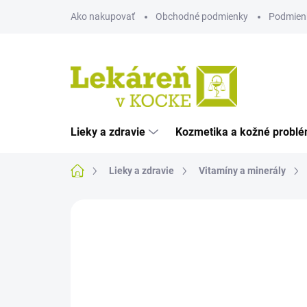
Prejsť
Ako nakupovať
Obchodné podmienky
Podmien
na
obsah
Lieky a zdravie
Kozmetika a kožné probl
Domov
Lieky a zdravie
Vitamíny a minerály
Neohodnotené
Podrobnosti hodnote