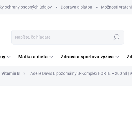
ky ochrany osobných údajov
Doprava a platba
Možnosti vráteni
Hľadať
émy
Matka a dieťa
Zdravá a športová výživa
Zd
Vitamín B
Adelle Davis Lipozomálny B‑Komplex FORTE – 200 ml | 9
nia
ZNAČKA:
ADELLE DAVIS S.R.O.
9,69 €
Jednotková
4,85 € / 100 ml
cena:
SKLADOM
(>5 KS)