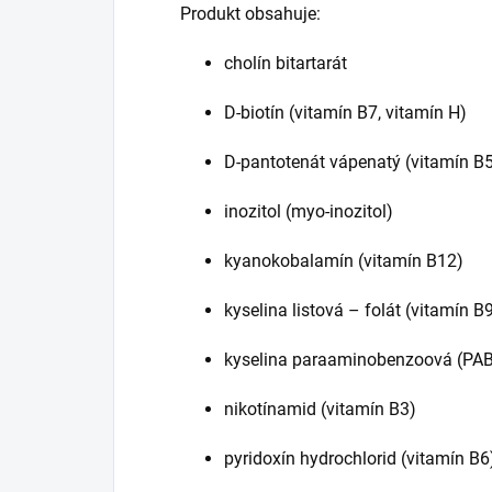
Produkt obsahuje:
cholín bitartarát
D-biotín (vitamín B7, vitamín H)
D-pantotenát vápenatý (vitamín B
inozitol (myo-inozitol)
kyanokobalamín (vitamín B12)
kyselina listová – folát (vitamín B
kyselina paraaminobenzoová (PAB
nikotínamid (vitamín B3)
pyridoxín hydrochlorid (vitamín B6