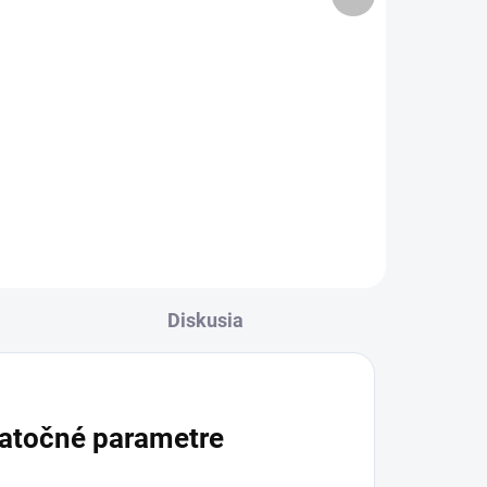
produkt
cena:
Do košíka
 vo
Jednominerálový výživový
doplnok s draslíkom vo forme
tabliet. Jedna tableta obsahuje
mu,
40 mg draslíka, tablety sa môžu
ho
rozhrýzť alebo užiť vcelku a zapiť
ty
vodou. Balenie obsahuje...
Diskusia
atočné parametre