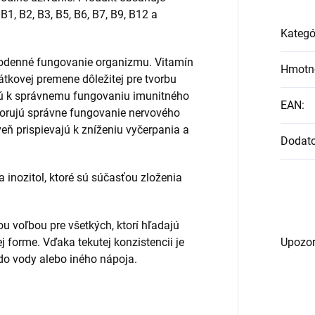
1, B2, B3, B5, B6, B7, B9, B12 a
Kategó
dodenné fungovanie organizmu. Vitamín
Hmotn
látkovej premene dôležitej pre tvorbu
ajú k správnemu fungovaniu imunitného
EAN
:
porujú správne fungovanie nervového
eň prispievajú k zníženiu vyčerpania a
Dodat
 inozitol, ktoré sú súčasťou zloženia
u voľbou pre všetkých, ktorí hľadajú
 forme. Vďaka tekutej konzistencii je
Upozor
do vody alebo iného nápoja.