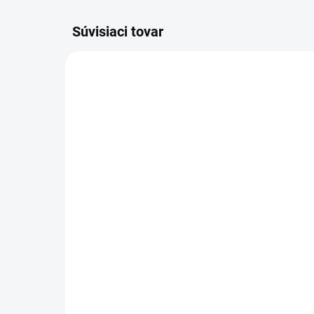
Súvisiaci tovar
SKLADOM
(>5 KS)
Pharma Activ Amygdalin
BO
Forte Vitamín B17 tbl
Org
45+15 zdarma (60 ks)
do
11,58 €
15