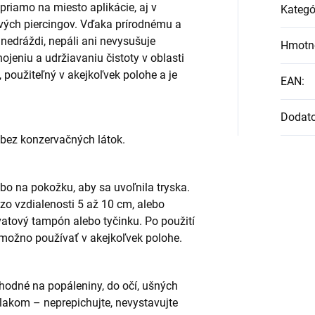
iamo na miesto aplikácie, aj v
Kategó
ových piercingov. Vďaka prírodnému a
edráždi, nepáli ani nevysušuje
Hmotn
eniu a udržiavaniu čistoty v oblasti
, použiteľný v akejkoľvek polohe a je
EAN
:
Dodat
) bez konzervačných látok.
bo na pokožku, aby sa uvoľnila tryska.
zo vzdialenosti 5 až 10 cm, alebo
vatový tampón alebo tyčinku. Po použití
možno používať v akejkoľvek polohe.
hodné na popáleniny, do očí, ušných
tlakom – neprepichujte, nevystavujte