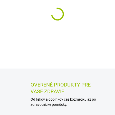
−
+
Sterilný fyziologický roztok v
drobných poranení. Bez konz
priamo na miesto aplikácie, 
DETAILNÉ INFORMÁCIE
MOŽN
OPÝTAŤ SA
STRÁŽIŤ
OVERENÉ PRODUKTY PRE
VAŠE ZDRAVIE
Od liekov a doplnkov cez kozmetiku až po
zdravotnícke pomôcky.