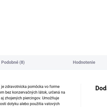
m na jazvy určený na
Dermálna masť s kyselinou
ostlivosť o okolie jaziev po
hyalurónovou podporuje hoje
rurgických zákrokoch,
rán, hydratáciu pokožky a
mách, popáleninách aj pri
obnovu tkanív. Je vhodná pri
iách. Nanáša sa zvonka na
podráždení a začervenaní aj p
žku a pri pravidelnom...
povrchových ranách, ako sú..
Podobné (8)
Hodnotenie
 je zdravotnícka pomôcka vo forme
Dod
kom bez konzervačných látok, určená na
 aj zhojených piercingov. Umožňuje
nosti dotyku alebo použitia vatových