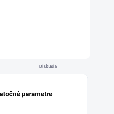
Do košíka
nie
Jemný umývací gél na tetovanú
pokožku s pantenolom šetrne
čistí a pomáha udržiavať
ri
prirodzenú vlhkosť pokožky. Má
.
pH priateľské k pokožke,
neobsahuje mydlo, je
neparfumovaný a...
Diskusia
atočné parametre