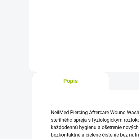
Do košíka
Kré
star
Ošetrujúci olej na pokožku s
chi
prírodnými rastlinnými olejmi a
trau
vitamínmi A a E je vhodný na
str
starostlivosť o jazvy, strie aj
poko
nejednotný odtieň pokožky.
Hydratuje, ľahko sa...
Popis
NeilMed Piercing Aftercare Wound Wash
sterilného spreja s fyziologickým rozto
každodennú hygienu a ošetrenie nových
bezkontaktné a cielené čistenie bez nut