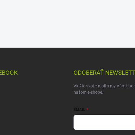
EBOOK
ODOBERAŤ NEWSLET
Vložte svoj e-mail a my Vám bud
našom e-shope.
EMAIL