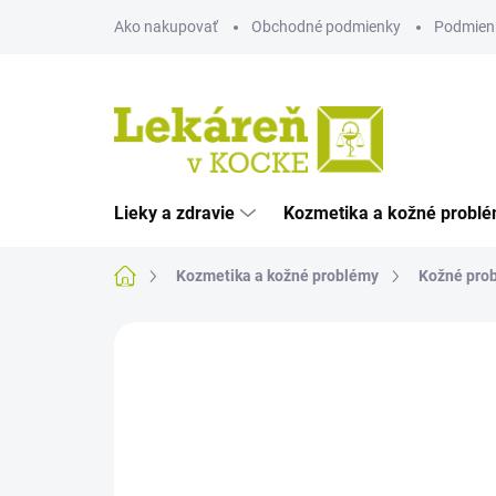
Prejsť
Ako nakupovať
Obchodné podmienky
Podmien
na
obsah
Lieky a zdravie
Kozmetika a kožné probl
Domov
Kozmetika a kožné problémy
Kožné pro
Neohodnotené
Podrobnosti hodnote