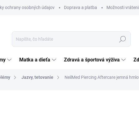
ky ochrany osobných údajov
Doprava a platba
Možnosti vráteni
Hľadať
émy
Matka a dieťa
Zdravá a športová výživa
Zd
blémy
Jazvy, tetovanie
NeilMed Piercing Aftercare jemná hmlo
nia
12,51 €
Jednotková
7,07 € / 100 ml
cena:
SKLADOM
(>5 KS)
MÔŽEME DORUČIŤ DO:
12.8.2