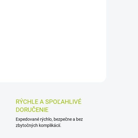
Pridať do košíka
 spreji na starostlivosť o piercing a ošetrenie
ervačných látok sa dá jednoducho nastriekať
aj na povrchové piercingy vrátane chrupaviek.
OSTI VRÁTENIA TOVARU
RÝCHLE A SPOĽAHLIVÉ
DORUČENIE
Expedované rýchlo, bezpečne a bez
zbytočných komplikácií.