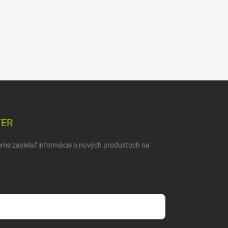
TER
eme zasielať informácie o nových produktoch na