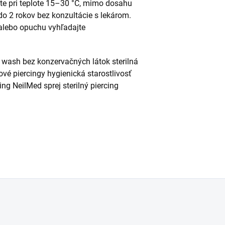
te pri teplote 15–30 °C, mimo dosahu
 do 2 rokov bez konzultácie s lekárom.
 alebo opuchu vyhľadajte
d wash bez konzervačných látok sterilná
ové piercingy hygienická starostlivosť
ng NeilMed sprej sterilný piercing