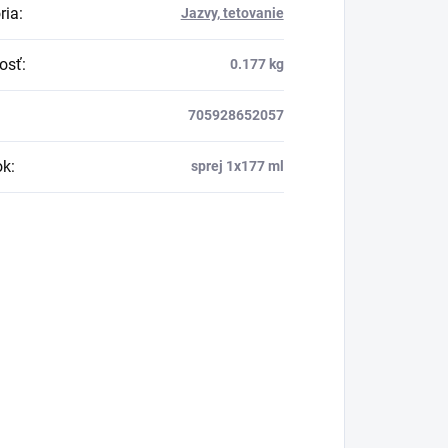
ria
:
Jazvy, tetovanie
osť
:
0.177 kg
705928652057
ok
:
sprej 1x177 ml