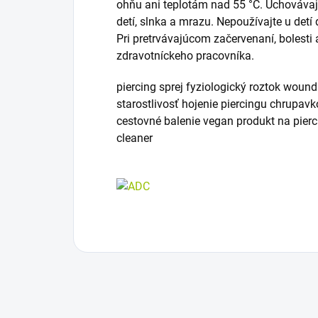
ohňu ani teplotám nad 55 °C. Uchovávaj
detí, slnka a mrazu. Nepoužívajte u detí
Pri pretrvávajúcom začervenaní, bolesti
zdravotníckeho pracovníka.
piercing sprej fyziologický roztok woun
starostlivosť hojenie piercingu chrupavk
cestovné balenie vegan produkt na pierci
cleaner