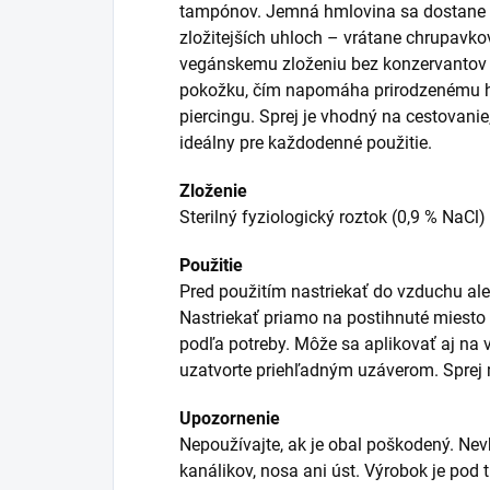
tampónov. Jemná hmlovina sa dostane pr
zložitejších uhloch – vrátane chrupavk
vegánskemu zloženiu bez konzervantov n
pokožku, čím napomáha prirodzenému hoj
piercingu. Sprej je vhodný na cestovanie
ideálny pre každodenné použitie.
Zloženie
Sterilný fyziologický roztok (0,9 % NaCl
Použitie
Pred použitím nastriekať do vzduchu ale
Nastriekať priamo na postihnuté miesto 
podľa potreby. Môže sa aplikovať aj na 
uzatvorte priehľadným uzáverom. Sprej 
Upozornenie
Nepoužívajte, ak je obal poškodený. Nev
kanálikov, nosa ani úst. Výrobok je pod 