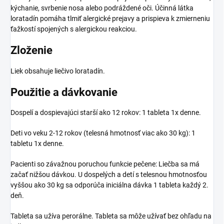
kýchanie, svrbenie nosa alebo podráždené oči. Účinná látka
loratadín pomáha tlmiť alergické prejavy a prispieva k zmierneniu
ťažkostí spojených s alergickou reakciou.
Zloženie
Liek obsahuje liečivo loratadín.
Použitie a dávkovanie
Dospelí a dospievajúci starší ako 12 rokov: 1 tableta 1x denne.
Deti vo veku 2-12 rokov (telesná hmotnosť viac ako 30 kg): 1
tabletu 1x denne.
Pacienti so závažnou poruchou funkcie pečene: Liečba sa má
začať nižšou dávkou. U dospelých a detí s telesnou hmotnosťou
vyššou ako 30 kg sa odporúča iniciálna dávka 1 tableta každý 2.
deň.
Tableta sa užíva perorálne. Tableta sa môže užívať bez ohľadu na