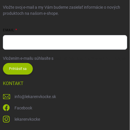
Vložte svoj e-mail a my Vám budeme zasielať informácie o nových
produktoch na našom e-shope.
EMAIL
Vložením e-mailu súhlasíte s
podmienkami ochrany osobných údajov
Prihlásiť sa
KONTAKT
info
@
lekarenvkocke.sk
Facebook
lekarenvkocke