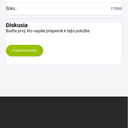
ŠÚKL
:
17890
Diskusia
Buďte prvý, kto napíše príspevok k tejto položke.
Pridať komentár
Z
á
p
ä
t