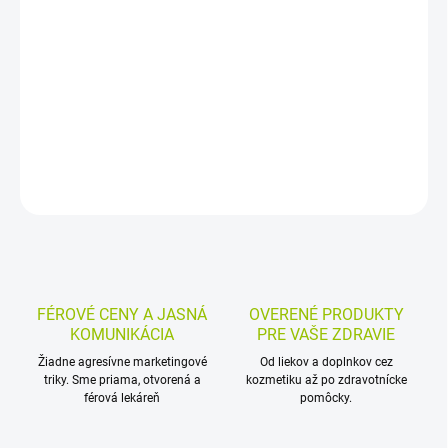
Antihistaminikum s obsahom loratadínu pomáha zmierniť
príznaky alergickej nádchy, ako sú kýchanie, výtok z nosa či
svrbenie očí. Používa sa aj pri žihľavke na zmiernenie svrbenia,
začervenania a vyrážok.
DETAILNÉ INFORMÁCIE
MOŽNOSTI VRÁTENIA TOVARU
OPÝTAŤ SA
STRÁŽIŤ
FÉROVÉ CENY A JASNÁ
OVERENÉ PRODUKTY
KOMUNIKÁCIA
PRE VAŠE ZDRAVIE
Žiadne agresívne marketingové
Od liekov a doplnkov cez
triky. Sme priama, otvorená a
kozmetiku až po zdravotnícke
férová lekáreň
pomôcky.