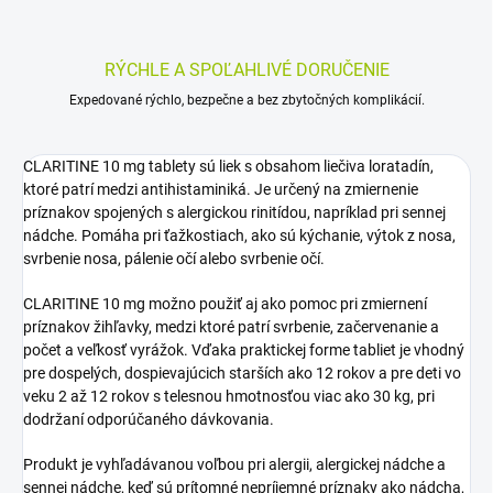
RÝCHLE A SPOĽAHLIVÉ DORUČENIE
Expedované rýchlo, bezpečne a bez zbytočných komplikácií.
CLARITINE 10 mg tablety sú liek s obsahom liečiva loratadín,
ktoré patrí medzi antihistaminiká. Je určený na zmiernenie
príznakov spojených s alergickou rinitídou, napríklad pri sennej
nádche. Pomáha pri ťažkostiach, ako sú kýchanie, výtok z nosa,
svrbenie nosa, pálenie očí alebo svrbenie očí.
CLARITINE 10 mg možno použiť aj ako pomoc pri zmiernení
príznakov žihľavky, medzi ktoré patrí svrbenie, začervenanie a
počet a veľkosť vyrážok. Vďaka praktickej forme tabliet je vhodný
pre dospelých, dospievajúcich starších ako 12 rokov a pre deti vo
veku 2 až 12 rokov s telesnou hmotnosťou viac ako 30 kg, pri
dodržaní odporúčaného dávkovania.
Produkt je vyhľadávanou voľbou pri alergii, alergickej nádche a
sennej nádche, keď sú prítomné nepríjemné príznaky ako nádcha,