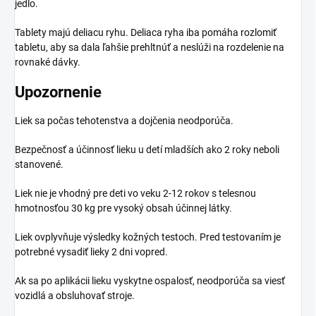
jedlo.
Tablety majú deliacu ryhu. Deliaca ryha iba pomáha rozlomiť
tabletu, aby sa dala ľahšie prehltnúť a neslúži na rozdelenie na
rovnaké dávky.
Upozornenie
Liek sa počas tehotenstva a dojčenia neodporúča.
Bezpečnosť a účinnosť lieku u detí mladších ako 2 roky neboli
stanovené.
Liek nie je vhodný pre deti vo veku 2-12 rokov s telesnou
hmotnosťou 30 kg pre vysoký obsah účinnej látky.
Liek ovplyvňuje výsledky kožných testoch. Pred testovaním je
potrebné vysadiť lieky 2 dni vopred.
Ak sa po aplikácii lieku vyskytne ospalosť, neodporúča sa viesť
vozidlá a obsluhovať stroje.