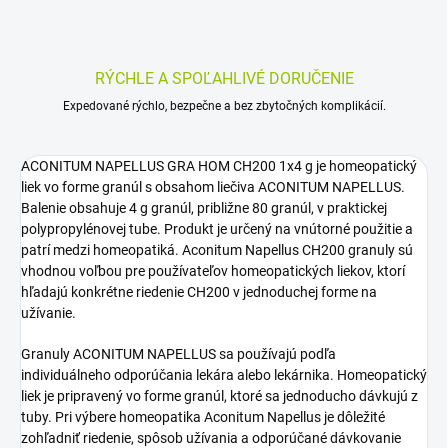
RÝCHLE A SPOĽAHLIVÉ DORUČENIE
Expedované rýchlo, bezpečne a bez zbytočných komplikácií.
ACONITUM NAPELLUS GRA HOM CH200 1x4 g je homeopatický
liek vo forme granúl s obsahom liečiva ACONITUM NAPELLUS.
Balenie obsahuje 4 g granúl, približne 80 granúl, v praktickej
polypropylénovej tube. Produkt je určený na vnútorné použitie a
patrí medzi homeopatiká. Aconitum Napellus CH200 granuly sú
vhodnou voľbou pre používateľov homeopatických liekov, ktorí
hľadajú konkrétne riedenie CH200 v jednoduchej forme na
užívanie.
Granuly ACONITUM NAPELLUS sa používajú podľa
individuálneho odporúčania lekára alebo lekárnika. Homeopatický
liek je pripravený vo forme granúl, ktoré sa jednoducho dávkujú z
tuby. Pri výbere homeopatika Aconitum Napellus je dôležité
zohľadniť riedenie, spôsob užívania a odporúčané dávkovanie