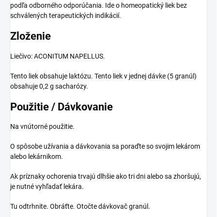
podľa odborného odporúčania. Ide o homeopatický liek bez
schválených terapeutických indikácií.
Zloženie
Liečivo: ACONITUM NAPELLUS.
Tento liek obsahuje laktózu. Tento liek v jednej dávke (5 granúl)
obsahuje 0,2 g sacharózy.
Použitie / Dávkovanie
Na vnútorné použitie.
O spôsobe užívania a dávkovania sa poraďte so svojim lekárom
alebo lekárnikom.
Ak príznaky ochorenia trvajú dlhšie ako tri dni alebo sa zhoršujú,
je nutné vyhľadať lekára.
Tu odtrhnite. Obráťte. Otočte dávkovač granúl.