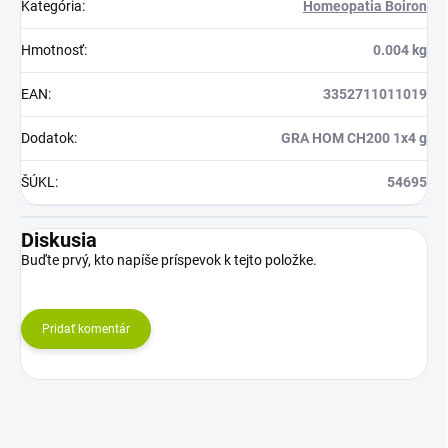
Kategória
:
Homeopatia Boiron
Hmotnosť
:
0.004 kg
EAN
:
3352711011019
Dodatok
:
GRA HOM CH200 1x4 g
ŠÚKL
:
54695
Diskusia
Buďte prvý, kto napíše príspevok k tejto položke.
Pridať komentár