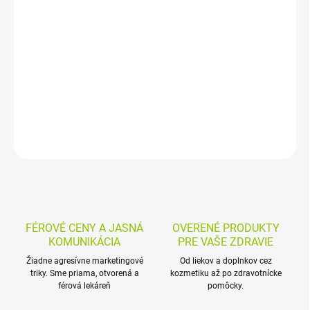
−
+
Pridať do košíka
Homeopatický liek Aconitum napellus CH200 vo forme granúl na
vnútorné použitie. Praktická tuba obsahuje 4 g granúl, približne 80
kusov, a umožňuje jednoduché dávkovanie.
DETAILNÉ INFORMÁCIE
MOŽNOSTI VRÁTENIA TOVARU
OPÝTAŤ SA
STRÁŽIŤ
FÉROVÉ CENY A JASNÁ
OVERENÉ PRODUKTY
KOMUNIKÁCIA
PRE VAŠE ZDRAVIE
Žiadne agresívne marketingové
Od liekov a doplnkov cez
triky. Sme priama, otvorená a
kozmetiku až po zdravotnícke
férová lekáreň
pomôcky.