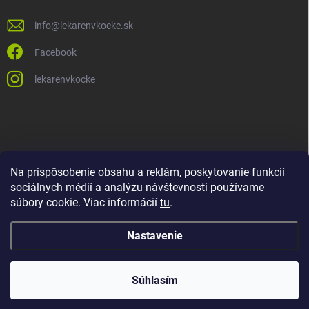
info
@
lekarenvkocke.sk
Facebook
lekarenvkocke
Na prispôsobenie obsahu a reklám, poskytovanie funkcií
sociálnych médií a analýzu návštevnosti používame
súbory cookie. Viac informácií
tu
.
Nastavenie
Súhlasím
Copyright 2026
Lekáreň v KOCKE
. Všetky práva vyhradené.
Upraviť
nastavenie cookies