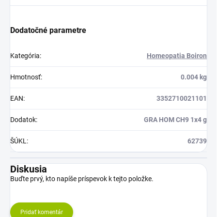
Dodatočné parametre
Kategória
:
Homeopatia Boiron
Hmotnosť
:
0.004 kg
EAN
:
3352710021101
Dodatok
:
GRA HOM CH9 1x4 g
ŠÚKL
:
62739
Diskusia
Buďte prvý, kto napíše príspevok k tejto položke.
Pridať komentár