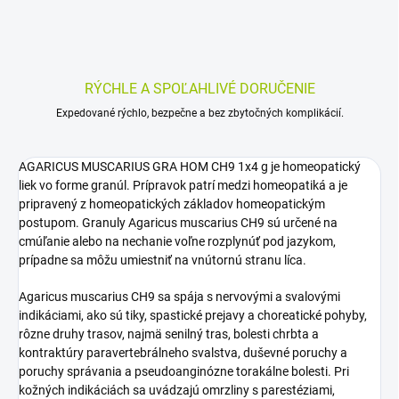
RÝCHLE A SPOĽAHLIVÉ DORUČENIE
Expedované rýchlo, bezpečne a bez zbytočných komplikácií.
AGARICUS MUSCARIUS GRA HOM CH9 1x4 g je homeopatický
liek vo forme granúl. Prípravok patrí medzi homeopatiká a je
pripravený z homeopatických základov homeopatickým
postupom. Granuly Agaricus muscarius CH9 sú určené na
cmúľanie alebo na nechanie voľne rozplynúť pod jazykom,
prípadne sa môžu umiestniť na vnútornú stranu líca.
Agaricus muscarius CH9 sa spája s nervovými a svalovými
indikáciami, ako sú tiky, spastické prejavy a choreatické pohyby,
rôzne druhy trasov, najmä senilný tras, bolesti chrbta a
kontraktúry paravertebrálneho svalstva, duševné poruchy a
poruchy správania a pseudoanginózne torakálne bolesti. Pri
kožných indikáciách sa uvádzajú omrzliny s parestéziami,