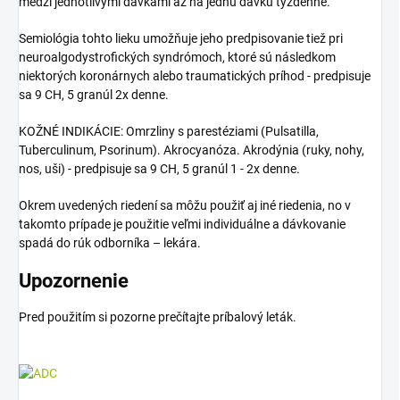
medzi jednotlivými dávkami až na jednu dávku týždenne.
Semiológia tohto lieku umožňuje jeho predpisovanie tiež pri
neuroalgodystrofických syndrómoch, ktoré sú následkom
niektorých koronárnych alebo traumatických príhod - predpisuje
sa 9 CH, 5 granúl 2x denne.
KOŽNÉ INDIKÁCIE: Omrzliny s parestéziami (Pulsatilla,
Tuberculinum, Psorinum). Akrocyanóza. Akrodýnia (ruky, nohy,
nos, uši) - predpisuje sa 9 CH, 5 granúl 1 - 2x denne.
Okrem uvedených riedení sa môžu použiť aj iné riedenia, no v
takomto prípade je použitie veľmi individuálne a dávkovanie
spadá do rúk odborníka – lekára.
Upozornenie
Pred použitím si pozorne prečítajte príbalový leták.