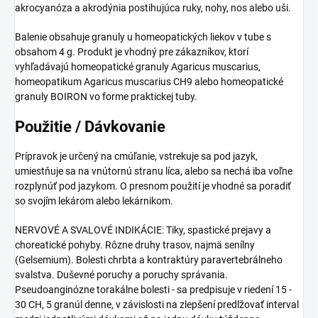
akrocyanóza a akrodýnia postihujúca ruky, nohy, nos alebo uši.
Balenie obsahuje granuly u homeopatických liekov v tube s
obsahom 4 g. Produkt je vhodný pre zákazníkov, ktorí
vyhľadávajú homeopatické granuly Agaricus muscarius,
homeopatikum Agaricus muscarius CH9 alebo homeopatické
granuly BOIRON vo forme praktickej tuby.
Použitie / Dávkovanie
Prípravok je určený na cmúľanie, vstrekuje sa pod jazyk,
umiestňuje sa na vnútornú stranu líca, alebo sa nechá iba voľne
rozplynúť pod jazykom. O presnom použití je vhodné sa poradiť
so svojím lekárom alebo lekárnikom.
NERVOVÉ A SVALOVÉ INDIKÁCIE: Tiky, spastické prejavy a
choreatické pohyby. Rôzne druhy trasov, najmä senílny
(Gelsemium). Bolesti chrbta a kontraktúry paravertebrálneho
svalstva. Duševné poruchy a poruchy správania.
Pseudoanginózne torakálne bolesti - sa predpisuje v riedení 15 -
30 CH, 5 granúl denne, v závislosti na zlepšení predlžovať interval