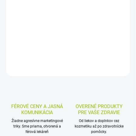
−
+
Pridať do košíka
Homeopatické granuly s Agaricus muscarius CH9 vo forme
praktickej tuby 4 g. Určené na cmúľanie, nechávajú sa voľne
rozplynúť pod jazykom alebo sa môžu vložiť na vnútornú stranu
líca.
DETAILNÉ INFORMÁCIE
MOŽNOSTI VRÁTENIA TOVARU
OPÝTAŤ SA
STRÁŽIŤ
FÉROVÉ CENY A JASNÁ
OVERENÉ PRODUKTY
KOMUNIKÁCIA
PRE VAŠE ZDRAVIE
Žiadne agresívne marketingové
Od liekov a doplnkov cez
triky. Sme priama, otvorená a
kozmetiku až po zdravotnícke
férová lekáreň
pomôcky.