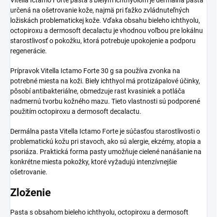
určená na ošetrovanie kože, najmä pri ťažko zvládnuteľných
ložiskách problematickej kože. Vďaka obsahu bieleho ichthyolu,
octopiroxu a dermosoft decalactu je vhodnou voľbou pre lokálnu
starostlivosť o pokožku, ktorá potrebuje upokojenie a podporu
regenerácie.
Prípravok Vitella Ictamo Forte 30 g sa používa zvonka na
potrebné miesta na koži. Biely ichthyol má protizápalové účinky,
pôsobí antibakteriálne, obmedzuje rast kvasiniek a potláča
nadmernú tvorbu kožného mazu. Tieto vlastnosti sú podporené
použitím octopiroxu a dermosoft decalactu.
Dermálna pasta Vitella Ictamo Forte je súčasťou starostlivosti o
problematickú kožu pri stavoch, ako sú alergie, ekzémy, atopia a
psoriáza. Praktická forma pasty umožňuje cielené nanášanie na
konkrétne miesta pokožky, ktoré vyžadujú intenzívnejšie
ošetrovanie.
Zloženie
Pasta s obsahom bieleho ichthyolu, octopiroxu a dermosoft