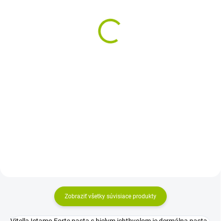
Pharma 10 mg/g krém
10,32 €
20 g
3,37 €
Jednotková
206,40 € / 100 ml
cena:
Do košíka
Jednotková
16,85 € / 100 g
cena:
Liečivý lak na nechty určený na
Do košíka
liečbu plesňových infekcií
nechtov. Nanáša sa priamo na
Antimykotický krém s
celý povrch nechta aj na spodnú
klotrimazolom na liečbu kožných
stranu jeho okraja a pred
infekcií a infekcií slizníc
použitím nie je potrebné necht...
spôsobených kvasinkami,
plesňami a niektorými
baktériami. Nanáša sa v tenkej
vrstve na...
Zobraziť všetky súvisiace produkty
Vitella Ictamo Forte pasta s bielym ichthyolom je dermálna pasta