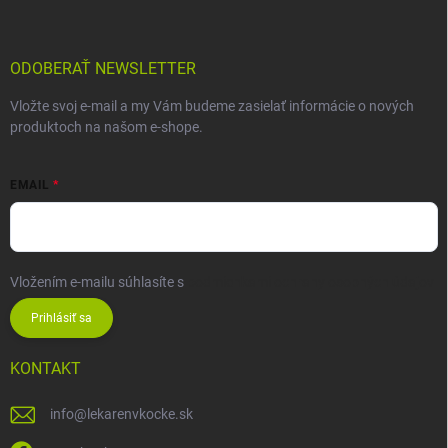
ODOBERAŤ NEWSLETTER
Vložte svoj e-mail a my Vám budeme zasielať informácie o nových
produktoch na našom e-shope.
EMAIL
Vložením e-mailu súhlasíte s
podmienkami ochrany osobných údajov
Prihlásiť sa
KONTAKT
info
@
lekarenvkocke.sk