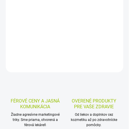
−
+
Pridať do košíka
Dermálna pasta s bielym ichthyolom je určená na lokálnu
starostlivosť o problematickú pokožku, najmä pri ťažko
zvládnuteľných ložiskách. Vhodná je na cielené nanášanie na
miesta, ktoré potrebujú intenzívnejšie ošetrovanie.
DETAILNÉ INFORMÁCIE
MOŽNOSTI VRÁTENIA TOVARU
OPÝTAŤ SA
STRÁŽIŤ
FÉROVÉ CENY A JASNÁ
OVERENÉ PRODUKTY
KOMUNIKÁCIA
PRE VAŠE ZDRAVIE
Žiadne agresívne marketingové
Od liekov a doplnkov cez
triky. Sme priama, otvorená a
kozmetiku až po zdravotnícke
férová lekáreň
pomôcky.