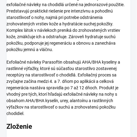
exfoliačné návleky na chodidlá určené na jednorazové použitie.
Predstavujú praktické riešenie pre intenzívnu a pohodlnú
starostlivosť o nohy, najmä pri potrebe odstránenia
zrohovatených vrstiev kože a hydratácie suchej pokožky.
Komplex látok v návlekoch preniká do zrohovatených vrstiev
kože, zmäkčuje ich a odstraňuje. Zároveň hydratuje suchú
pokožku, podporuje jej regeneráciu a obnovu a zanecháva
pokožku jemnú a vláčnu.
Exfoliačné návleky Parasoftin obsahujú AHA/BHA kyseliny a
rastlinné výťažky, ktoré sú súčasťou starostlivo zostavenej
receptúry na starostlivosť o chodidlá. Exfoliačný proces sa
zvyčajne začína medzi 4. a 7. dňom po aplikácii a celková
regenerácia nastáva spravidla po 7 až 12 dňoch. Produkt je
vhodný pre tých, ktorí hľadajú exfoliačné návleky na nohy s
obsahom AHA/BHA kyselín, urey, alantoínu a rastlinných
výťažkov na starostlivosť o suchú a zrohovatenú pokožku
chodidiel.
Zloženie