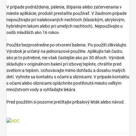
V prípade podráždenia, pálenia, štípania alebo začervenania v
mieste aplikácie, produkt prestaňte používať. V žiadnom prípade
nepoužívajte pri nalakovaných nechtoch (klasickým, akrylovým,
hybridným lakom alebo pri umelých nechtoch). Nepoužívajte u
osôb mladších ako 16 rokov.
Použite bezprostredne po otvorení balenia. Po použití zlikvidujte.
Výrobok je určený na jednorazové použitie. Aplikujte tak často,
ako je to potrebné, nie však častejšie ako po 30 dňoch. Výrobok
skladujte v originálnom balení pri izbovej teplote, chráňte pred
svetlom a teplom. Uchovávajte mimo dohľadu a dosahu malých
detí. Vyhnite sa kontaktu s očami a sliznicami. V prípade kontaktu
s očami alebo sliznicami opláchnite postihnuté miesto veľkým
množstvom vody a vyhľadajte lekára.
Pred použitím si pozorne prečítajte príbalový leták alebo návod.