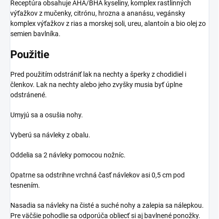
Receptúra obsahuje AHA/BHA kyseliny, komplex rastlinných
výťažkov z mučenky, citrónu, hrozna a ananásu, vegánsky
komplex výťažkov z rias a morskej soli, ureu, alantoín a bio olej zo
semien bavlníka.
Použitie
Pred použitím odstrániť lak na nechty a šperky z chodidiel i
členkov. Lak na nechty alebo jeho zvyšky musia byť úplne
odstránené.
Umyjú sa a osušia nohy.
Vyberú sa návleky z obalu.
Oddelia sa 2 návleky pomocou nožníc.
Opatrne sa odstrihne vrchná časť návlekov asi 0,5 cm pod
tesnením.
Nasadia sa návleky na čisté a suché nohy a zalepia sa nálepkou.
Pre väčšie pohodlie sa odporúča obliecť si aj bavlnené ponožky.