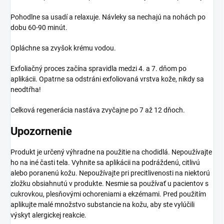
Pohodlne sa usadí a relaxuje. Návleky sa nechajú na nohách po
dobu 60-90 minút.
Opláchne sa zvyšok krému vodou.
Exfoliačný proces začína spravidla medzi 4. a 7. dňom po
aplikácii. Opatrne sa odstráni exfoliovaná vrstva kože, nikdy sa
neodtŕha!
Celková regenerácia nastáva zvyčajne po 7 až 12 dňoch.
Upozornenie
Produkt je určený výhradne na použitie na chodidlá. Nepoužívajte
ho na iné časti tela. Vyhnite sa aplikácii na podráždenú, citlivú
alebo poranenú kožu. Nepoužívajte pri precitlivenosti na niektorú
zložku obsiahnutú v produkte. Nesmie sa používať u pacientov s
cukrovkou, plesňovými ochoreniami a ekzémami. Pred použitím
aplikujte malé množstvo substancie na kožu, aby ste vylúčili
výskyt alergickej reakcie.