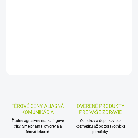
Exfoliačné návleky na chodidlá s AHA/BHA kyselinami, urey,
alantoínom a rastlinnými výťažkami pomáhajú zmäkčiť
zrohovatenú kožu a podporujú jej obnovu. Sú určené na
jednorazové použitie a po aplikácii zanechávajú pokožku
jemnejšiu a vláčnejšiu.
DETAILNÉ INFORMÁCIE
MOŽNOSTI VRÁTENIA TOVARU
OPÝTAŤ SA
STRÁŽIŤ
FÉROVÉ CENY A JASNÁ
OVERENÉ PRODUKTY
KOMUNIKÁCIA
PRE VAŠE ZDRAVIE
Žiadne agresívne marketingové
Od liekov a doplnkov cez
triky. Sme priama, otvorená a
kozmetiku až po zdravotnícke
férová lekáreň
pomôcky.