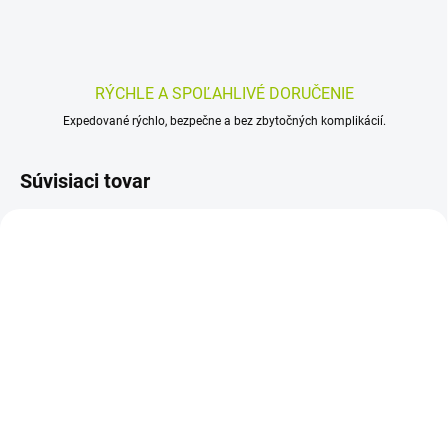
RÝCHLE A SPOĽAHLIVÉ DORUČENIE
Expedované rýchlo, bezpečne a bez zbytočných komplikácií.
Súvisiaci tovar
SKLADOM
SKLADOM
(>5 KS)
(>5 KS)
Dr. Müller Tea Tree Oil
FungeX prípravok na
MASÁŽNY KRÉM NA
mykózu nechtov, 5 ml