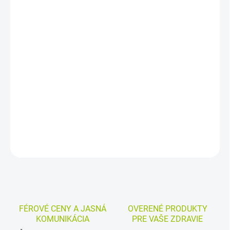
DORUČENIA
−
+
Pridať do košíka
Emulzný krém na pokožku nôh so sklonom k plesniam,
začervenaniu a podráždeniu. V mieste aplikácie vytvára
nepriaznivé prostredie pre rast kožných plesní a baktérií a pomáha
pri pálení, svrbení či nepríjemnom zápachu.
DETAILNÉ INFORMÁCIE
MOŽNOSTI VRÁTENIA TOVARU
OPÝTAŤ SA
STRÁŽIŤ
FÉROVÉ CENY A JASNÁ
OVERENÉ PRODUKTY
KOMUNIKÁCIA
PRE VAŠE ZDRAVIE