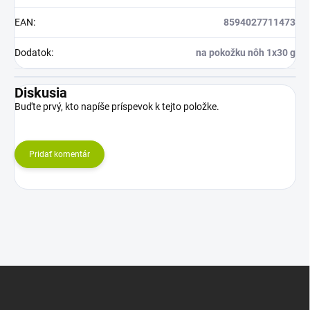
EAN
:
8594027711473
Dodatok
:
na pokožku nôh 1x30 g
Diskusia
Buďte prvý, kto napíše príspevok k tejto položke.
Pridať komentár
Z
á
p