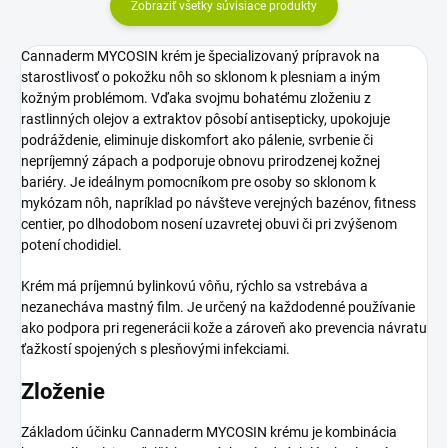
Zobraziť všetky súvisiace produkty
Cannaderm MYCOSIN krém je špecializovaný prípravok na
starostlivosť o pokožku nôh so sklonom k plesniam a iným
kožným problémom. Vďaka svojmu bohatému zloženiu z
rastlinných olejov a extraktov pôsobí antisepticky, upokojuje
podráždenie, eliminuje diskomfort ako pálenie, svrbenie či
nepríjemný zápach a podporuje obnovu prirodzenej kožnej
bariéry. Je ideálnym pomocníkom pre osoby so sklonom k
mykózam nôh, napríklad po návšteve verejných bazénov, fitness
centier, po dlhodobom nosení uzavretej obuvi či pri zvýšenom
potení chodidiel.
Krém má príjemnú bylinkovú vôňu, rýchlo sa vstrebáva a
nezanecháva mastný film. Je určený na každodenné používanie
ako podpora pri regenerácii kože a zároveň ako prevencia návratu
ťažkostí spojených s plesňovými infekciami.
Zloženie
Základom účinku Cannaderm MYCOSIN krému je kombinácia