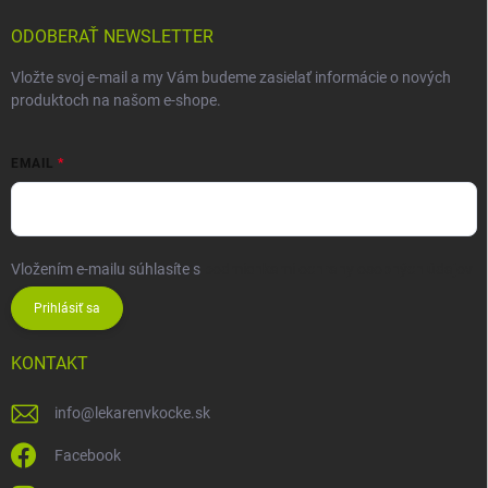
ODOBERAŤ NEWSLETTER
Vložte svoj e-mail a my Vám budeme zasielať informácie o nových
produktoch na našom e-shope.
EMAIL
Vložením e-mailu súhlasíte s
podmienkami ochrany osobných údajov
Prihlásiť sa
KONTAKT
info
@
lekarenvkocke.sk
Facebook