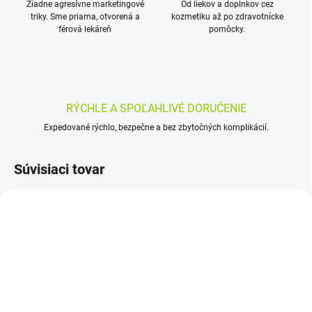
Žiadne agresívne marketingové
Od liekov a doplnkov cez
triky. Sme priama, otvorená a
kozmetiku až po zdravotnícke
férová lekáreň
pomôcky.
RÝCHLE A SPOĽAHLIVÉ DORUČENIE
Expedované rýchlo, bezpečne a bez zbytočných komplikácií.
Súvisiaci tovar
SKLADOM
SKLADOM