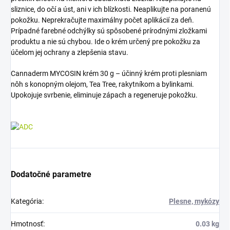
sliznice, do očí a úst, ani v ich blízkosti. Neaplikujte na poranenú
pokožku. Neprekračujte maximálny počet aplikácií za deň.
Prípadné farebné odchýlky sú spôsobené prírodnými zložkami
produktu a nie sú chybou. Ide o krém určený pre pokožku za
účelom jej ochrany a zlepšenia stavu.
Cannaderm MYCOSIN krém 30 g – účinný krém proti plesniam
nôh s konopným olejom, Tea Tree, rakytníkom a bylinkami.
Upokojuje svrbenie, eliminuje zápach a regeneruje pokožku.
Dodatočné parametre
Kategória
:
Plesne, mykózy
Hmotnosť
:
0.03 kg