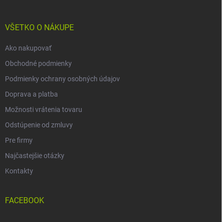
ä
t
i
VŠETKO O NÁKUPE
e
Ako nakupovať
Obchodné podmienky
Podmienky ochrany osobných údajov
Doprava a platba
Možnosti vrátenia tovaru
Odstúpenie od zmluvy
Pre firmy
Najčastejšie otázky
Kontakty
FACEBOOK