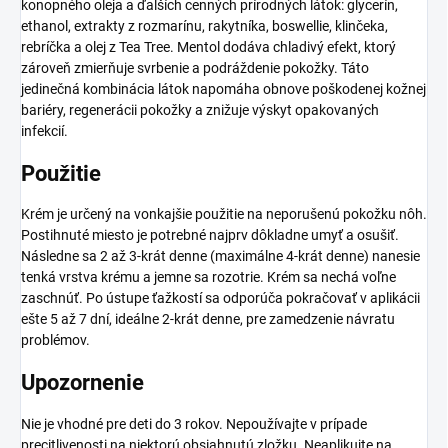
konopného oleja a ďalších cenných prírodných látok: glycerín,
ethanol, extrakty z rozmarínu, rakytníka, boswellie, klinčeka,
rebríčka a olej z Tea Tree. Mentol dodáva chladivý efekt, ktorý
zároveň zmierňuje svrbenie a podráždenie pokožky. Táto
jedinečná kombinácia látok napomáha obnove poškodenej kožnej
bariéry, regenerácii pokožky a znižuje výskyt opakovaných
infekcií.
Použitie
Krém je určený na vonkajšie použitie na neporušenú pokožku nôh.
Postihnuté miesto je potrebné najprv dôkladne umyť a osušiť.
Následne sa 2 až 3-krát denne (maximálne 4-krát denne) nanesie
tenká vrstva krému a jemne sa rozotrie. Krém sa nechá voľne
zaschnúť. Po ústupe ťažkostí sa odporúča pokračovať v aplikácii
ešte 5 až 7 dní, ideálne 2-krát denne, pre zamedzenie návratu
problémov.
Upozornenie
Nie je vhodné pre deti do 3 rokov. Nepoužívajte v prípade
precitlivenosti na niektorú obsiahnutú zložku. Neaplikujte na