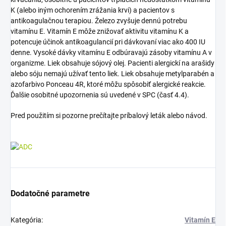
K (alebo iným ochorením zrážania krvi) a pacientov s
antikoagulačnou terapiou. Železo zvyšuje dennú potrebu
vitamínu E. Vitamín E môže znižovať aktivitu vitamínu K a
potencuje účinok antikoagulancií pri dávkovaní viac ako 400 IU
denne. Vysoké dávky vitamínu E odbúravajú zásoby vitamínu A v
organizme. Liek obsahuje sójový olej. Pacienti alergickí na arašidy
alebo sóju nemajú užívať tento liek. Liek obsahuje metylparabén a
azofarbivo Ponceau 4R, ktoré môžu spôsobiť alergické reakcie.
Ďalšie osobitné upozornenia sú uvedené v SPC (časť 4.4).
Pred použitím si pozorne prečítajte príbalový leták alebo návod.
Dodatočné parametre
Kategória
:
Vitamín E