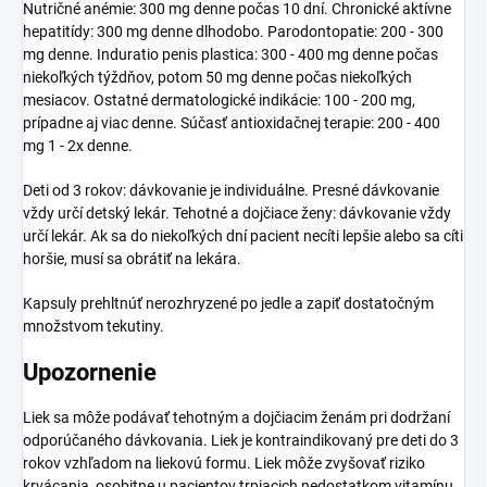
Nutričné anémie: 300 mg denne počas 10 dní. Chronické aktívne
hepatitídy: 300 mg denne dlhodobo. Parodontopatie: 200 - 300
mg denne. Induratio penis plastica: 300 - 400 mg denne počas
niekoľkých týždňov, potom 50 mg denne počas niekoľkých
mesiacov. Ostatné dermatologické indikácie: 100 - 200 mg,
prípadne aj viac denne. Súčasť antioxidačnej terapie: 200 - 400
mg 1 - 2x denne.
Deti od 3 rokov: dávkovanie je individuálne. Presné dávkovanie
vždy určí detský lekár. Tehotné a dojčiace ženy: dávkovanie vždy
určí lekár. Ak sa do niekoľkých dní pacient necíti lepšie alebo sa cíti
horšie, musí sa obrátiť na lekára.
Kapsuly prehltnúť nerozhryzené po jedle a zapiť dostatočným
množstvom tekutiny.
Upozornenie
Liek sa môže podávať tehotným a dojčiacim ženám pri dodržaní
odporúčaného dávkovania. Liek je kontraindikovaný pre deti do 3
rokov vzhľadom na liekovú formu. Liek môže zvyšovať riziko
krvácania, osobitne u pacientov trpiacich nedostatkom vitamínu