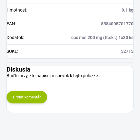
Hmotnosť
:
0.1 kg
EAN
:
8584005701770
Dodatok
:
cps mol 200 mg (fľ.skl.) 1x30 ks
ŠÚKL
:
52715
Diskusia
Buďte prvý, kto napíše príspevok k tejto položke.
Pridať komentár