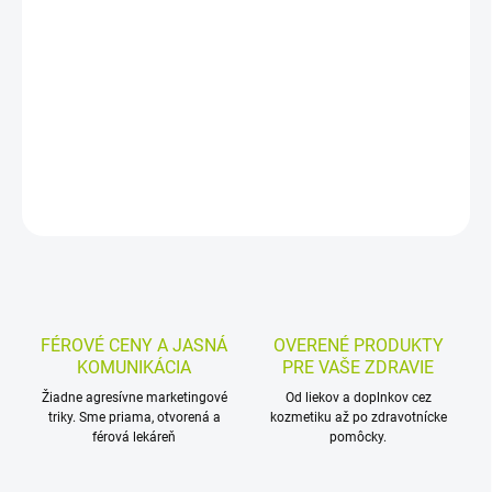
Vitamín E v mäkkých kapsulách s obsahom tokoferolacetátu sa
používa pri nadmernej fyzickej záťaži a na podporu imunitných
pochodov. Má aj doplnkové a podporné použitie pri viacerých
stavoch.
DETAILNÉ INFORMÁCIE
MOŽNOSTI VRÁTENIA TOVARU
OPÝTAŤ SA
STRÁŽIŤ
FÉROVÉ CENY A JASNÁ
OVERENÉ PRODUKTY
KOMUNIKÁCIA
PRE VAŠE ZDRAVIE
Žiadne agresívne marketingové
Od liekov a doplnkov cez
triky. Sme priama, otvorená a
kozmetiku až po zdravotnícke
férová lekáreň
pomôcky.