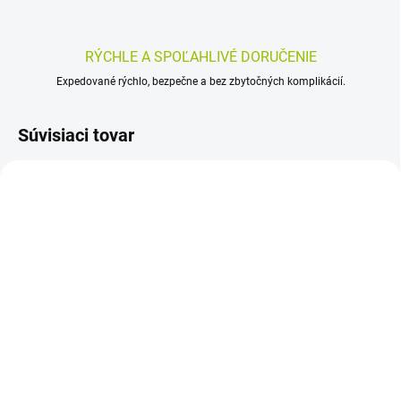
RÝCHLE A SPOĽAHLIVÉ DORUČENIE
Expedované rýchlo, bezpečne a bez zbytočných komplikácií.
Súvisiaci tovar
MOŽNÝ LEN OSOBNÝ
ODBER
SKLADOM
SKLADOM
(>5 KS)
(>5 KS)
Vivomixx Neo 460
PLUS LEKÁREŇ
miliárd – 10 vreciek po
Elektrolyty prášok
4,4 g (probiotiká v
červený pomaranč 30