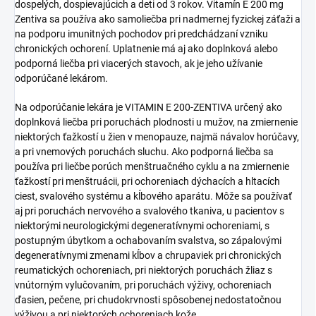
dospelých, dospievajúcich a deti od 3 rokov. Vitamín E 200 mg
Zentiva sa používa ako samoliečba pri nadmernej fyzickej záťaži a
na podporu imunitných pochodov pri predchádzaní vzniku
chronických ochorení. Uplatnenie má aj ako doplnková alebo
podporná liečba pri viacerých stavoch, ak je jeho užívanie
odporúčané lekárom.
Na odporúčanie lekára je VITAMIN E 200-ZENTIVA určený ako
doplnková liečba pri poruchách plodnosti u mužov, na zmiernenie
niektorých ťažkostí u žien v menopauze, najmä návalov horúčavy,
a pri vnemových poruchách sluchu. Ako podporná liečba sa
používa pri liečbe porúch menštruačného cyklu a na zmiernenie
ťažkostí pri menštruácii, pri ochoreniach dýchacích a hltacích
ciest, svalového systému a kĺbového aparátu. Môže sa používať
aj pri poruchách nervového a svalového tkaniva, u pacientov s
niektorými neurologickými degeneratívnymi ochoreniami, s
postupným úbytkom a ochabovaním svalstva, so zápalovými
degeneratívnymi zmenami kĺbov a chrupaviek pri chronických
reumatických ochoreniach, pri niektorých poruchách žliaz s
vnútorným vylučovaním, pri poruchách výživy, ochoreniach
ďasien, pečene, pri chudokrvnosti spôsobenej nedostatočnou
výživou a pri niektorých ochoreniach kože.