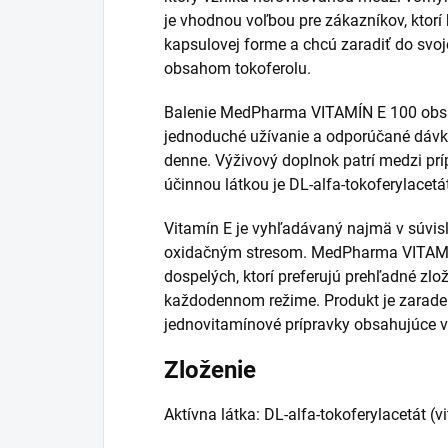
je vhodnou voľbou pre zákazníkov, ktorí 
kapsulovej forme a chcú zaradiť do svoj
obsahom tokoferolu.
Balenie MedPharma VITAMÍN E 100 obsa
jednoduché užívanie a odporúčané dávk
denne. Výživový doplnok patrí medzi pr
účinnou látkou je DL-alfa-tokoferylacet
Vitamín E je vyhľadávaný najmä v súvisl
oxidačným stresom. MedPharma VITAMÍN
dospelých, ktorí preferujú prehľadné zl
každodennom režime. Produkt je zarade
jednovitamínové prípravky obsahujúce vi
Zloženie
Aktívna látka: DL-alfa-tokoferylacetát (v