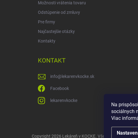
Možnosti vrátenia tovaru
Odstúpenie od zmluvy
Pre firmy
Najčastejšie otázky
Kontakty
KONTAKT
info
@
lekarenvkocke.sk
Facebook
lekarenvkocke
Na prispôso
sociálnych 
Viac inform
Nastaven
Copyright 2026
Lekáreň v KOCKE
. Všetky práva vyhrad