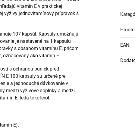
hľadajú vitamín E v praktickej
ej výživy jednovitamínový prípravok s
Kategó
Hmotn
huje 107 kapsúl. Kapsuly umožňujú
ovanie je nastavené na 1 kapsulu
EAN
:
ípravky s obsahom vitamínu E, pričom
át, označovaný ako vitamín E.
Dodat
osti s ochranou buniek pred
 E 100 kapsuly sú určené pre
oženie a jednoduché dávkovanie v
ný medzi výživové doplnky a medzi
tamín E, teda tokoferol.
itamín E).