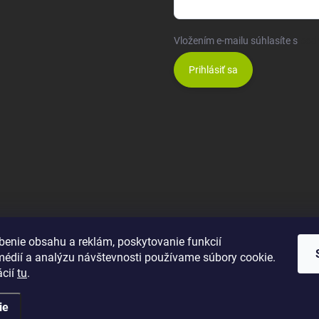
Vložením e-mailu súhlasíte s
pod
Prihlásiť sa
benie obsahu a reklám, poskytovanie funkcií
médií a analýzu návštevnosti používame súbory cookie.
ácií
tu
.
ie
ené.
Upraviť nastavenie cookies