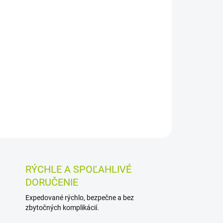
026
MOŽNOSTI DORUČENIA
Pridať do košíka
m E vo forme kapsúl prispieva k ochrane buniek
ahuje DL-alfa-tokoferylacetát a odporúča sa
OSTI VRÁTENIA TOVARU
RÝCHLE A SPOĽAHLIVÉ
DORUČENIE
Expedované rýchlo, bezpečne a bez
zbytočných komplikácií.