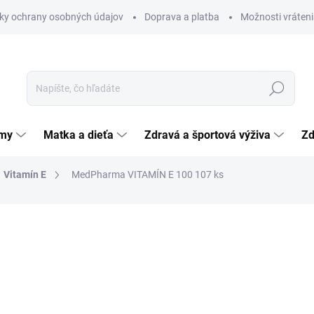
ky ochrany osobných údajov
Doprava a platba
Možnosti vráteni
Hľadať
émy
Matka a dieťa
Zdravá a športová výživa
Zd
Vitamín E
MedPharma VITAMÍN E 100 107 ks
nia
ZNAČKA:
MEDPHARMA, SPOL. S R.O.
3,82 €
Jednotková
0,04 € / 1 ks
cena:
SKLADOM
(>5 KS)