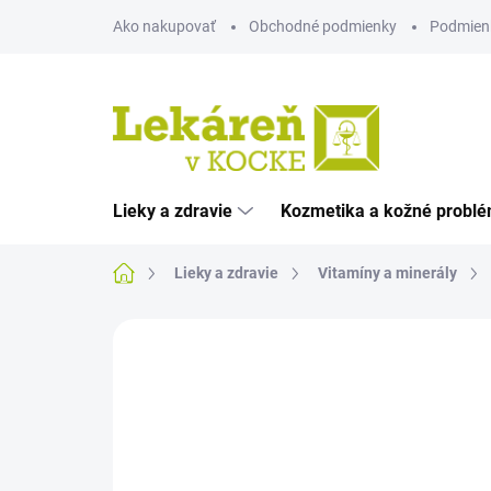
Prejsť
Ako nakupovať
Obchodné podmienky
Podmien
na
obsah
Lieky a zdravie
Kozmetika a kožné probl
Domov
Lieky a zdravie
Vitamíny a minerály
Neohodnotené
Podrobnosti hodnote