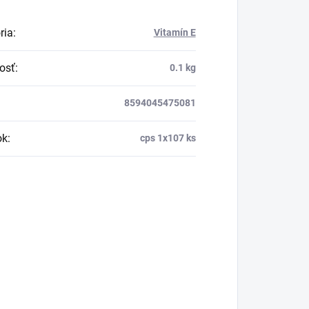
ria
:
Vitamín E
osť
:
0.1 kg
8594045475081
ok
:
cps 1x107 ks