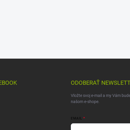
EBOOK
ODOBERAŤ NEWSLET
Vložte svoj e-mail a my Vám bud
našom e-shope.
EMAIL