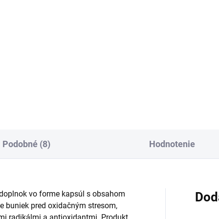
Do košíka
cena:
Do košíka
ivový doplnok s
ktooligosacharidmi a
Výživový doplnok s vitamínmi
plexom mikrobiologických
skupiny B vo forme filmom
túr v kapsulách. Obsahuje
obalených tabliet. Obsahuje
ero rodov, vrátane
vitamíny B1, B2, B3, B5, B6, B
obacillus, Bifidobacterium,
B9 a B12, určený pre dospelý
llus a...
deti od 12 rokov. Balenie...
Podobné (8)
Hodnotenie
doplnok vo forme kapsúl s obsahom
Dod
ne buniek pred oxidačným stresom,
i radikálmi a antioxidantmi. Produkt