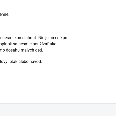
enne.
nesmie presiahnuť. Nie je určené pre
 doplnok sa nesmie používať ako
imo dosahu malých detí.
alový leták alebo návod.