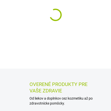
MÔŽEME DORUČIŤ DO:
12.8.2
−
+
Výživový doplnok s vitamíno
pred oxidačným stresom. Obs
užívať 1 kapsulu denne.
DETAILNÉ INFORMÁCIE
MOŽN
OPÝTAŤ SA
STRÁŽIŤ
OVERENÉ PRODUKTY PRE
VAŠE ZDRAVIE
Od liekov a doplnkov cez kozmetiku až po
zdravotnícke pomôcky.