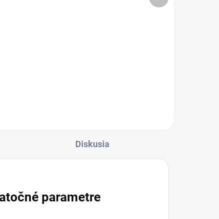
produkt
cena:
Do košíka
Tekutý multiminerálový výživový
doplnok s koloidnými minerálmi.
Obsahuje zinok, železo, meď, jód,
7,
selén a molybdén, ktoré
ch a
organizmus potrebuje na správne
fungovanie. V tekutej...
Diskusia
atočné parametre