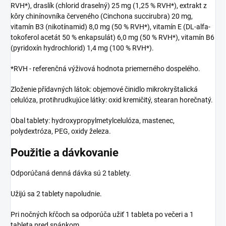
RVH*), draslík (chlorid draselný) 25 mg (1,25 % RVH*), extrakt z
kôry chinínovníka červeného (Cinchona succirubra) 20 mg,
vitamín B3 (nikotínamid) 8,0 mg (50 % RVH*), vitamín E (DL-alfa-
tokoferol acetát 50 % enkapsulát) 6,0 mg (50 % RVH*), vitamín B6
(pyridoxín hydrochlorid) 1,4 mg (100 % RVH*).
*RVH - referenčná výživová hodnota priemerného dospelého.
Zloženie přídavných látok: objemové činidlo mikrokryštalická
celulóza, protihrudkujúce látky: oxid kremičitý, stearan horečnatý.
Obal tablety: hydroxypropylmetylcelulóza, mastenec,
polydextróza, PEG, oxidy železa.
Použitie a dávkovanie
Odporúčaná denná dávka sú 2 tablety.
Užijú sa 2 tablety napoludnie.
Pri nočných kŕčoch sa odporúča užiť 1 tableta po večeri a 1
tableta pred spánkom.