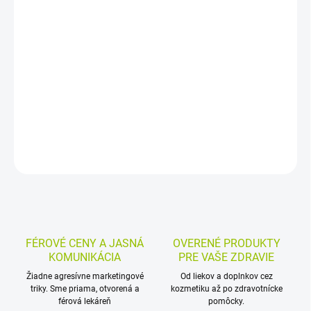
−
+
Pridať do košíka
Výživový doplnok s horčíkom, draslíkom, chinínom a vitamínmi B3,
B6 a E vo forme tabliet. Horčík prispieva k správnemu fungovaniu
svalov a spolu s vitamínmi B3 a B6 k normálnej činnosti nervovej
sústavy. Balenie obsahuje 60 tabliet.
DETAILNÉ INFORMÁCIE
MOŽNOSTI VRÁTENIA TOVARU
OPÝTAŤ SA
STRÁŽIŤ
FÉROVÉ CENY A JASNÁ
OVERENÉ PRODUKTY
KOMUNIKÁCIA
PRE VAŠE ZDRAVIE
Žiadne agresívne marketingové
Od liekov a doplnkov cez
triky. Sme priama, otvorená a
kozmetiku až po zdravotnícke
férová lekáreň
pomôcky.