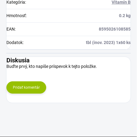
Kategória
:
Vitamín B
Hmotnosť
:
0.2 kg
EAN
:
8595026108585
Dodatok
:
tbl (inov. 2023) 1x60 ks
Diskusia
Buďte prvý, kto napíše príspevok k tejto položke.
Pridať komentár