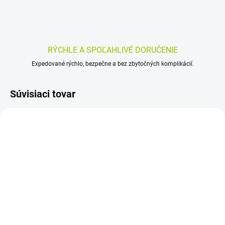
RÝCHLE A SPOĽAHLIVÉ DORUČENIE
Expedované rýchlo, bezpečne a bez zbytočných komplikácií.
Súvisiaci tovar
SKLADOM
SKLADOM
(>5 KS)
(>5 KS)
Naturica Draslík forte 60
AURUM Aktívne