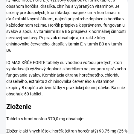
obsahom horčíka, draslíka, chinínu a vybraných vitamínov. Je
určený pre dospelých, ktorí hľadajú magnézium v kombinácii s
ďalšími aktívnymi látkami, najmä pri potrebe doplnenia horčíka v
každodennom režime. Horčík prispieva k správnemu fungovaniu
svalov a spolu s vitamínmi B3 a B6 prispieva k normálnej činnosti
nervovej sústavy. Prípravok obsahuje aj extrakt z kôry
chinínovníka červeného, draslík, vitamín E, vitamín B3 a vitamín
B6.
IQ MAG KŔČE FORTE tablety sú vhodnou voľbou pre tých, ktorí
vyhľadávajú výživový doplnok s horčíkom na podporu správneho
fungovania svalov. Kombinácia citranu horečnatého, chloridu
draselného, extraktu z chinínovníka červeného a vitamínov
skupiny B dopĺňa aktívne látky v praktickej dennej dávke. Balenie
obsahuje 60 tabliet.
Zloženie
Tableta s hmotnosťou 970,0 mg obsahuje:
Zloženie aktívnych látok: horčík (citran horečnatý) 93,75 mg (25 %