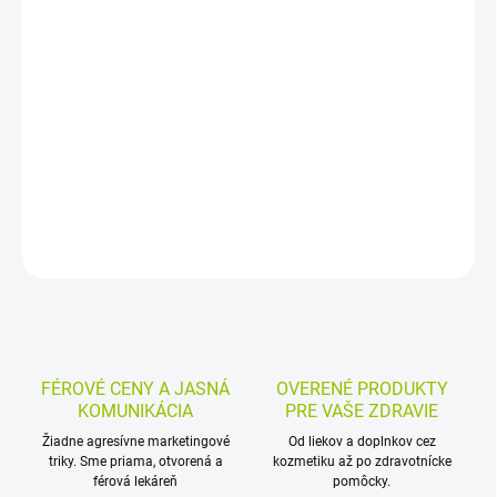
−
+
Pridať do košíka
Homeopatické granuly s liečivom Staphylococcinum sú určené na
vnútorné použitie. Používajú sa pri stafylokokových infekčných
ochoreniach, ako sú furunkuly, impetigo, osteomyelitídy, antrax,
panaríciá, flegmóny a tromboflebitídy.
DETAILNÉ INFORMÁCIE
MOŽNOSTI VRÁTENIA TOVARU
OPÝTAŤ SA
STRÁŽIŤ
FÉROVÉ CENY A JASNÁ
OVERENÉ PRODUKTY
KOMUNIKÁCIA
PRE VAŠE ZDRAVIE
Žiadne agresívne marketingové
Od liekov a doplnkov cez
triky. Sme priama, otvorená a
kozmetiku až po zdravotnícke
férová lekáreň
pomôcky.