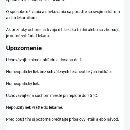
O spôsobe užívania a dávkovania sa poraďte so svojim lekárom
alebo lekárnikom.
Ak príznaky ochorenia trvajú dlhšie ako tri dni alebo sa zhoršujú,
je nutné vyhľadať lekára.
Upozornenie
Uchovávajte mimo dohľadu a dosahu detí.
Homeopatický liek bez schválených terapeutických indikácií.
Homeopatický liek.
Uchovávajte na suchom mieste pri teplote do 25 °C.
Nepoužitý liek vráťte do lekárne.
Pred použitím si pozorne prečítajte príbalový leták alebo návod.