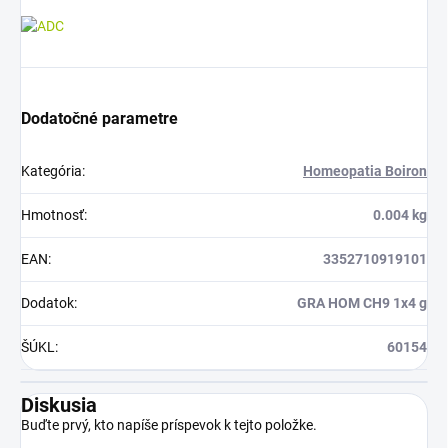
Dodatočné parametre
Kategória
:
Homeopatia Boiron
Hmotnosť
:
0.004 kg
EAN
:
3352710919101
Dodatok
:
GRA HOM CH9 1x4 g
ŠÚKL
:
60154
Diskusia
Buďte prvý, kto napíše príspevok k tejto položke.