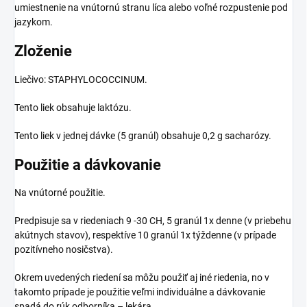
umiestnenie na vnútornú stranu líca alebo voľné rozpustenie pod
jazykom.
Zloženie
Liečivo: STAPHYLOCOCCINUM.
Tento liek obsahuje laktózu.
Tento liek v jednej dávke (5 granúl) obsahuje 0,2 g sacharózy.
Použitie a dávkovanie
Na vnútorné použitie.
Predpisuje sa v riedeniach 9 -30 CH, 5 granúl 1x denne (v priebehu
akútnych stavov), respektíve 10 granúl 1x týždenne (v prípade
pozitívneho nosičstva).
Okrem uvedených riedení sa môžu použiť aj iné riedenia, no v
takomto prípade je použitie veľmi individuálne a dávkovanie
spadá do rúk odborníka – lekára.