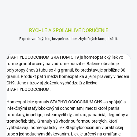
RÝCHLE A SPOĽAHLIVÉ DORUČENIE
Expedované rýchlo, bezpečne a bez zbytočných komplikácií.
STAPHYLOCOCCINUM GRA HOM CH9 je homeopatický liek vo
forme granúl určený na vnútorné použitie. Balenie obsahuje
polypropylénovú tubu so 4 g granúl, čo predstavuje približne 80
granúl. Produkt patrí medzi homeopatiká a je pripravený v riedení
CH9. Jeho názov aj zloženie vychádzajú z liečiva
STAPHYLOCOCCINUM.
Homeopatické granuly STAPHYLOCOCCINUM CH9 sa spájajú s
infekčnými stafylokokovými ochoreniami, medzi ktoré patria
furunkuly, impetigo, osteomyelitídy, antrax, panaríciá, flegmóny a
tromboflebitídy. Granuly sú vhodnou formou pre tých, ktorí
vyhľadávajú homeopatický liek Staphylococcinum v praktickej
tube s jednoduchým dávkovaním. Liek je určený na cmúľanie,