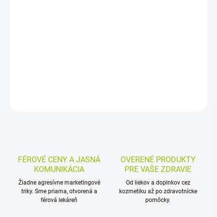
−
+
Pridať do košíka
Homeopatické granuly s uhličitanom bárnatým určené pri
retardácii fyzického i duševného vývoja a školskom zaostávaní.
Používajú sa aj pri hypertrofii tonzíl a opakujúcich sa angínach.
DETAILNÉ INFORMÁCIE
MOŽNOSTI VRÁTENIA TOVARU
OPÝTAŤ SA
STRÁŽIŤ
FÉROVÉ CENY A JASNÁ
OVERENÉ PRODUKTY
KOMUNIKÁCIA
PRE VAŠE ZDRAVIE
Žiadne agresívne marketingové
Od liekov a doplnkov cez
triky. Sme priama, otvorená a
kozmetiku až po zdravotnícke
férová lekáreň
pomôcky.