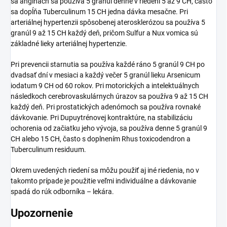
sa angínach sa používa 5 granúl denne v riedení 5 až 9 CH, často
sa dopĺňa Tuberculinum 15 CH jedna dávka mesačne. Pri
arteriálnej hypertenzii spôsobenej aterosklerózou sa používa 5
granúl 9 až 15 CH každý deň, pričom Sulfur a Nux vomica sú
základné lieky arteriálnej hypertenzie.
Pri prevencii starnutia sa používa každé ráno 5 granúl 9 CH po
dvadsať dní v mesiaci a každý večer 5 granúl lieku Arsenicum
iodatum 9 CH od 60 rokov. Pri motorických a intelektuálnych
následkoch cerebrovaskulárnych úrazov sa používa 9 až 15 CH
každý deň. Pri prostatických adenómoch sa používa rovnaké
dávkovanie. Pri Dupuytrénovej kontraktúre, na stabilizáciu
ochorenia od začiatku jeho vývoja, sa používa denne 5 granúl 9
CH alebo 15 CH, často s doplnením Rhus toxicodendron a
Tuberculinum residuum.
Okrem uvedených riedení sa môžu použiť aj iné riedenia, no v
takomto prípade je použitie veľmi individuálne a dávkovanie
spadá do rúk odborníka – lekára.
Upozornenie