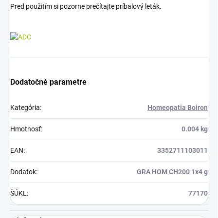
Pred použitím si pozorne prečítajte príbalový leták.
Dodatočné parametre
Kategória
:
Homeopatia Boiron
Hmotnosť
:
0.004 kg
EAN
:
3352711103011
Dodatok
:
GRA HOM CH200 1x4 g
ŠÚKL
:
77170