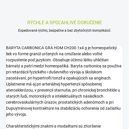
RÝCHLE A SPOĽAHLIVÉ DORUČENIE
Expedované rýchlo, bezpečne a bez zbytočných komplikácií.
BARYTA CARBONICA GRA HOM CH200 1x4 g je homeopatický
liek vo forme granúl určených na cmúľanie alebo voľné
rozpustenie pod jazykom. Obsahuje účinnú látku uhličitan
bárnatý a patrí medzi homeopatiká. Baryta carbonica sa používa
pri retardácii fyzického i duševného vývoja a školskom
zaostávaní, pri hypertrofii tonzíl a opakujúcich sa angínach.
Uplatnenie má aj pri arteriálnej hypertenzii spôsobenej
aterosklerózou, v prevencii starnutia, pri chronickej bronchitíde u
starých ľudí, motorických a intelektuálnych následkoch
cerebrovaskulárnych úrazov, prostatických adenómoch a pri
Dupuytrénovej kontraktúre na stabilizáciu ochorenia od začiatku
jeho vývoja.
Charakteristickými znakmi a modalitami sú zhoršenie