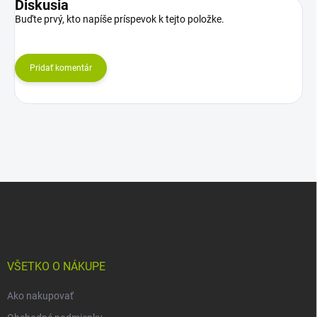
Diskusia
Buďte prvý, kto napíše príspevok k tejto položke.
Pridať komentár
Z
á
p
ä
t
i
VŠETKO O NÁKUPE
e
Ako nakupovať