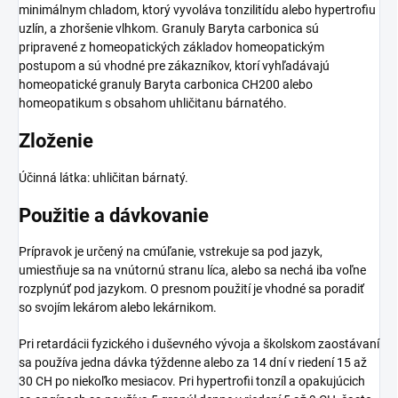
minimálnym chladom, ktorý vyvoláva tonzilitídu alebo hypertrofiu
uzlín, a zhoršenie vlhkom. Granuly Baryta carbonica sú
pripravené z homeopatických základov homeopatickým
postupom a sú vhodné pre zákazníkov, ktorí vyhľadávajú
homeopatické granuly Baryta carbonica CH200 alebo
homeopatikum s obsahom uhličitanu bárnatého.
Zloženie
Účinná látka: uhličitan bárnatý.
Použitie a dávkovanie
Prípravok je určený na cmúľanie, vstrekuje sa pod jazyk,
umiestňuje sa na vnútornú stranu líca, alebo sa nechá iba voľne
rozplynúť pod jazykom. O presnom použití je vhodné sa poradiť
so svojím lekárom alebo lekárnikom.
Pri retardácii fyzického i duševného vývoja a školskom zaostávaní
sa používa jedna dávka týždenne alebo za 14 dní v riedení 15 až
30 CH po niekoľko mesiacov. Pri hypertrofii tonzíl a opakujúcich