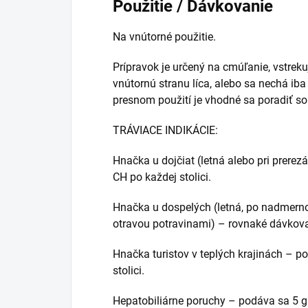
Použitie / Dávkovanie
Na vnútorné použitie.
Prípravok je určený na cmúľanie, vstreku
vnútornú stranu líca, alebo sa nechá ib
presnom použití je vhodné sa poradiť so
TRÁVIACE INDIKÁCIE:
Hnačka u dojčiat (letná alebo pri prere
CH po každej stolici.
Hnačka u dospelých (letná, po nadmerno
otravou potravinami) – rovnaké dávkova
Hnačka turistov v teplých krajinách – p
stolici.
Hepatobiliárne poruchy – podáva sa 5 gr