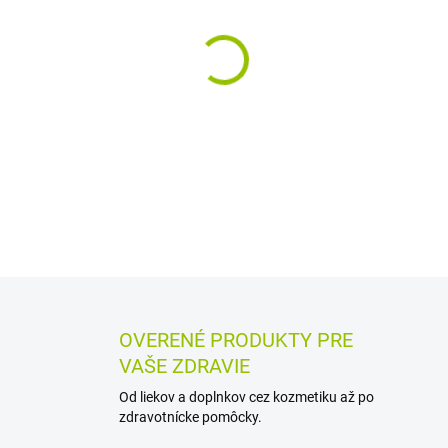
MÔŽEME DORUČIŤ DO:
12.8.2
−
+
Homeopatické granuly s Pod
použitie a využívajú sa pri t
sa uvádza aj slabosť a poci
DETAILNÉ INFORMÁCIE
MOŽN
OPÝTAŤ SA
STRÁŽIŤ
OVERENÉ PRODUKTY PRE
VAŠE ZDRAVIE
Od liekov a doplnkov cez kozmetiku až po
zdravotnícke pomôcky.