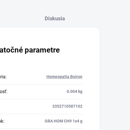
Diskusia
atočné parametre
ria
:
Homeopatia Boiron
osť
:
0.004 kg
3352710587102
ok
:
GRA HOM CH9 1x4 g