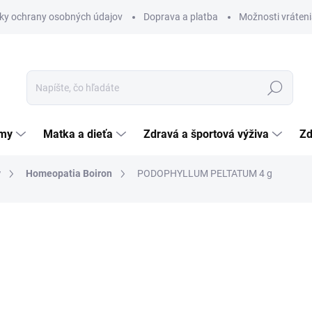
ky ochrany osobných údajov
Doprava a platba
Možnosti vráteni
Hľadať
émy
Matka a dieťa
Zdravá a športová výživa
Zd
y
Homeopatia Boiron
PODOPHYLLUM PELTATUM 4 g
nia
ZNAČKA:
LABORATOIRES BOIRON
4,99 €
Jednotková
124,75 € / 100 g
cena:
SKLADOM
(>5 KS)