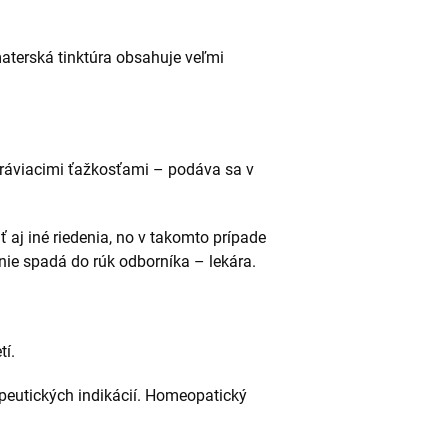
materská tinktúra obsahuje veľmi
tráviacimi ťažkosťami – podáva sa v
aj iné riedenia, no v takomto prípade
anie spadá do rúk odborníka – lekára.
í.
peutických indikácií. Homeopatický