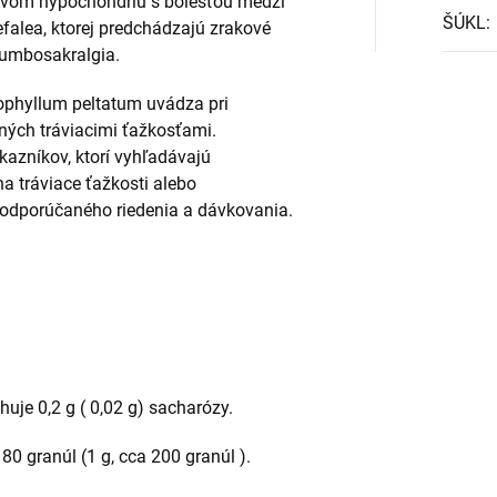
avom hypochondriu s bolesťou medzi
ŠÚKL
:
falea, ktorej predchádzajú zrakové
lumbosakralgia.
ophyllum peltatum uvádza pri
ných tráviacimi ťažkosťami.
azníkov, ktorí vyhľadávajú
 tráviace ťažkosti alebo
 odporúčaného riedenia a dávkovania.
huje 0,2 g ( 0,02 g) sacharózy.
80 granúl (1 g, cca 200 granúl ).