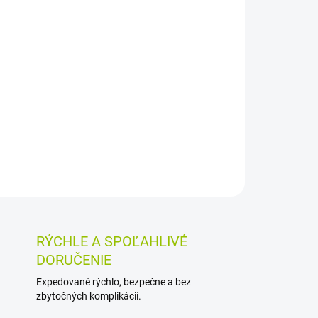
026
MOŽNOSTI DORUČENIA
Pridať do košíka
ophyllum peltatum sú určené na vnútorné
ráviacich ťažkostiach, najmä pri hnačke. V popise
t prázdneho brucha po hnačke.
OSTI VRÁTENIA TOVARU
RÝCHLE A SPOĽAHLIVÉ
DORUČENIE
Expedované rýchlo, bezpečne a bez
zbytočných komplikácií.