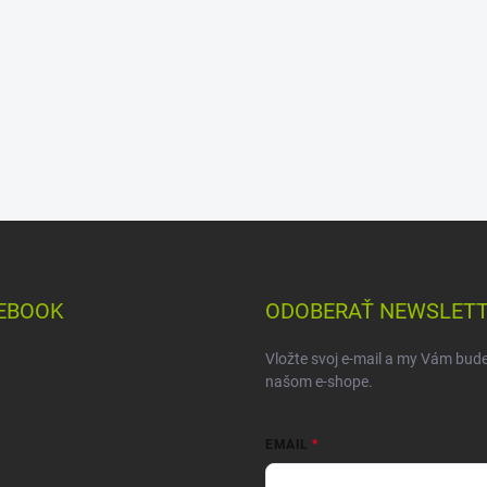
EBOOK
ODOBERAŤ NEWSLET
Vložte svoj e-mail a my Vám bud
našom e-shope.
EMAIL