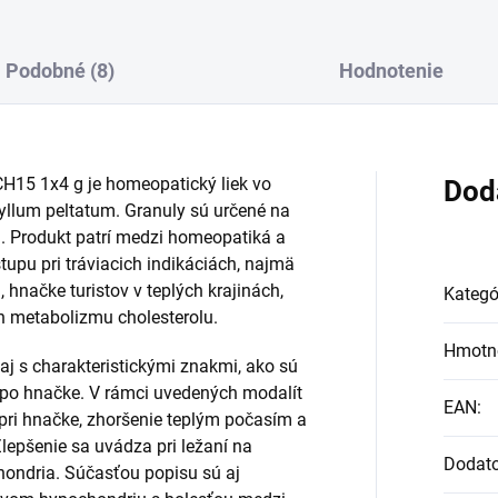
Podobné (8)
Hodnotenie
 1x4 g je homeopatický liek vo
Dod
llum peltatum. Granuly sú určené na
g. Produkt patrí medzi homeopatiká a
upu pri tráviacich indikáciách, najmä
 hnačke turistov v teplých krajinách,
Kategó
h metabolizmu cholesterolu.
Hmotn
j s charakteristickými znakmi, ako sú
 po hnačke. V rámci uvedených modalít
EAN
:
pri hnačke, zhoršenie teplým počasím a
Zlepšenie sa uvádza pri ležaní na
Dodat
ondria. Súčasťou popisu sú aj