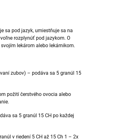
je sa pod jazyk, umiestňuje sa na
a voľne rozplynúť pod jazykom. O
 svojím lekárom alebo lekárnikom.
závaní zubov) – podáva sa 5 granúl 15
m požití čerstvého ovocia alebo
nie.
odáva sa 5 granúl 15 CH po každej
anúl v riedení 5 CH až 15 Ch 1 – 2x