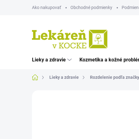
Prejsť
Ako nakupovať
Obchodné podmienky
Podmien
na
obsah
Lieky a zdravie
Kozmetika a kožné probl
Domov
Lieky a zdravie
Rozdelenie podľa značk
Neohodnotené
Podrobnosti hodnote