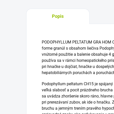
Popis
PODOPHYLLUM PELTATUM GRA HOM CH15
forme granúl s obsahom liečiva Podophy
vnútorné použitie a balenie obsahuje 4 
používa sa v rámci homeopatického príst
pri hnačke u dojčiat, hnačke u dospelých,
hepatobiliárnych poruchách a poruchác
Podophyllum peltatum CH15 je spájaný a
veľká slabosť a pocit prázdneho brucha
sa uvádza zhoršenie skoro ráno, hlavne 
pri prerezávaní zubov, ak ide o hnačku. 
bruchu a jemným trením pravého hypoch