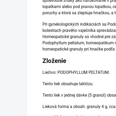
sprievodné znaky ako nafukovanie v pr
lopatkami alebo pod pravou lopatkou, ce
poruchy a ktorá sa zlepšuje hnačkou, a 
Pri gynekologických indikáciách sa Pod
bolestiach pravého vaječníka sprevádza
Homeopatické granuly sú vhodné pre zák
Podophyllum peltatum, homeopatikum na
homeopatické granuly pri hnačke podľa
Zloženie
Liečivo: PODOPHYLLUM PELTATUM.
Tento liek obsahuje laktózu.
Tento liek v jednej dávke (5 granúl) obsa
Lieková forma a obsah: granuly 4 g, cca 