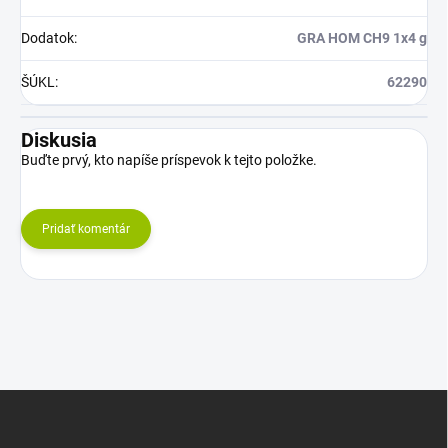
Dodatok
:
GRA HOM CH9 1x4 g
ŠÚKL
:
62290
Diskusia
Buďte prvý, kto napíše príspevok k tejto položke.
Pridať komentár
Z
á
p