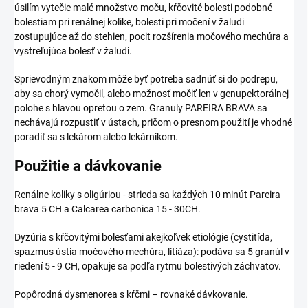
úsilím vytečie malé množstvo moču, kŕčovité bolesti podobné
bolestiam pri renálnej kolike, bolesti pri močení v žaludi
zostupujúce až do stehien, pocit rozšírenia močového mechúra a
vystreľujúca bolesť v žaludi.
Sprievodným znakom môže byť potreba sadnúť si do podrepu,
aby sa chorý vymočil, alebo možnosť močiť len v genupektorálnej
polohe s hlavou opretou o zem. Granuly PAREIRA BRAVA sa
nechávajú rozpustiť v ústach, pričom o presnom použití je vhodné
poradiť sa s lekárom alebo lekárnikom.
Použitie a dávkovanie
Renálne koliky s oligúriou - strieda sa každých 10 minút Pareira
brava 5 CH a Calcarea carbonica 15 - 30CH.
Dyzúria s kŕčovitými bolesťami akejkoľvek etiológie (cystitída,
spazmus ústia močového mechúra, litiáza): podáva sa 5 granúl v
riedení 5 - 9 CH, opakuje sa podľa rytmu bolestivých záchvatov.
Popôrodná dysmenorea s kŕčmi – rovnaké dávkovanie.