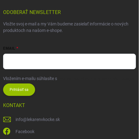
ODOBERAŤ NEWSLETTER
Vložte svoj e-mail a my Vám budeme zasielať informácie o nových
produktoch na našom e-shope.
EMAIL
Vložením e-mailu súhlasíte s
podmienkami ochrany osobných údajov
Prihlásiť sa
KONTAKT
info
@
lekarenvkocke.sk
Facebook