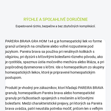
RÝCHLE A SPOĽAHLIVÉ DORUČENIE
Expedované rýchlo, bezpečne a bez zbytočných komplikácií.
PAREIRA BRAVA GRA HOM 1x4 g je homeopatický liek vo forme
granúl určených na cmúľanie alebo voľné rozpustenie pod
jazykom. Pareira brava sa používa pri renálnych kolikách s
oligúriou, pri dyzúrii s kŕčovitými bolesťami rôzneho pôvodu, ako
je cystitída, spazmus ústia močového mechúra alebo litiáza, a pri
popôrodnej dysmenoree s kŕčmi. Ide o homeopatikum zo skupiny
homeopatických liekov, ktoré je pripravené homeopatickým
postupom.
Produkt je vhodný pre zákazníkov, ktorí hľadajú PAREIRA BRAVA
granuly, homeopatikum Pareira brava alebo homeopatické
granuly pri ťažkostiach spojených s močením a kŕčovitými
bolesťami. Medzi charakteristické prejavy, pri ktorých sa Pareira
brava uvádza, patrí neustála potreba močiť, pričom len s veľkým