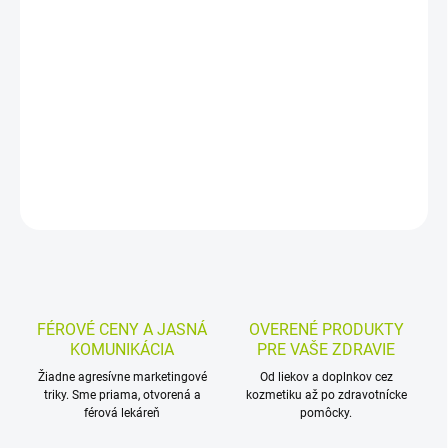
−
+
Pridať do košíka
Homeopatické granuly s Pareira brava sa nechávajú rozpustiť v
ústach alebo cmúľajú. Používajú sa pri renálnych kolikách, dyzúrii
a kŕčovitých bolestiach pri močení, napríklad pri cystitíde či litiáze.
DETAILNÉ INFORMÁCIE
MOŽNOSTI VRÁTENIA TOVARU
OPÝTAŤ SA
STRÁŽIŤ
FÉROVÉ CENY A JASNÁ
OVERENÉ PRODUKTY
KOMUNIKÁCIA
PRE VAŠE ZDRAVIE
Žiadne agresívne marketingové
Od liekov a doplnkov cez
triky. Sme priama, otvorená a
kozmetiku až po zdravotnícke
férová lekáreň
pomôcky.