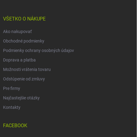
ä
t
i
VŠETKO O NÁKUPE
e
Ako nakupovať
Obchodné podmienky
Podmienky ochrany osobných údajov
Doprava a platba
Možnosti vrátenia tovaru
Odstúpenie od zmluvy
Pre firmy
Najčastejšie otázky
Kontakty
FACEBOOK