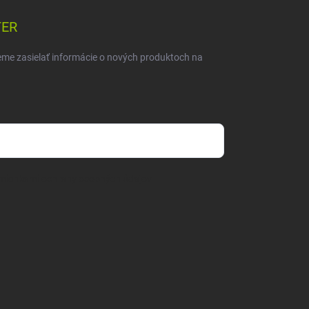
TER
eme zasielať informácie o nových produktoch na
mienkami ochrany osobných údajov