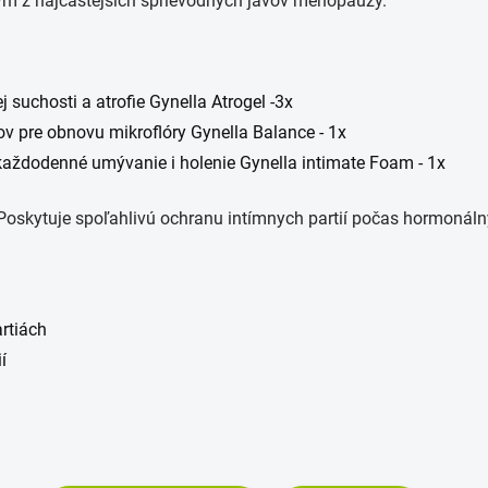
dným z najčastejších sprievodných javov menopauzy.
 suchosti a atrofie Gynella Atrogel -3x
ov pre obnovu mikroflóry Gynella Balance - 1x
aždodenné umývanie i holenie Gynella intimate Foam - 1x
Poskytuje spoľahlivú ochranu intímnych partií počas hormonáln
artiách
í