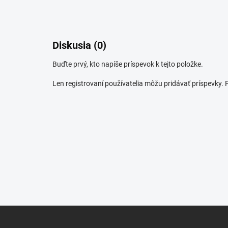
Diskusia (0)
Buďte prvý, kto napíše príspevok k tejto položke.
Len registrovaní používatelia môžu pridávať príspevky.
Z
á