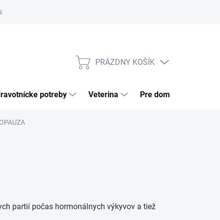
a tovaru
Odstúpenie od zmluvy
Pre firmy
Najčastejšie otázk
PRÁZDNY KOŠÍK
NÁKUPNÝ
KOŠÍK
ravotnícke potreby
Veterina
Pre domácnosť
NOPAUZA
ch partií počas hormonálnych výkyvov a tiež