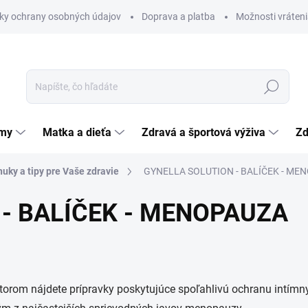
ky ochrany osobných údajov
Doprava a platba
Možnosti vráteni
Hľadať
émy
Matka a dieťa
Zdravá a športová výživa
Zd
uky a tipy pre Vaše zdravie
GYNELLA SOLUTION - BALÍČEK - ME
- BALÍČEK - MENOPAUZA
om nájdete prípravky poskytujúce spoľahlivú ochranu intímny