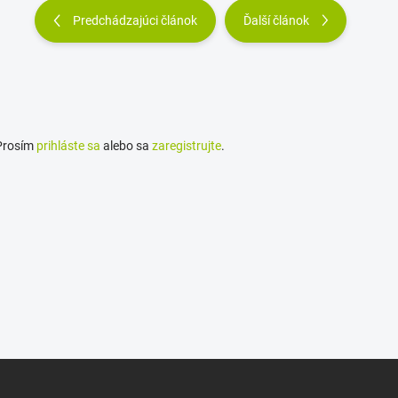
Predchádzajúci článok
Ďalší článok
 Prosím
prihláste sa
alebo sa
zaregistrujte
.