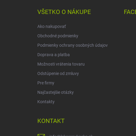
p
ä
VŠETKO O NÁKUPE
FAC
t
i
Ako nakupovať
e
Obchodné podmienky
Podmienky ochrany osobných údajov
Doprava a platba
Možnosti vrátenia tovaru
Odstúpenie od zmluvy
Pre firmy
Najčastejšie otázky
Kontakty
KONTAKT