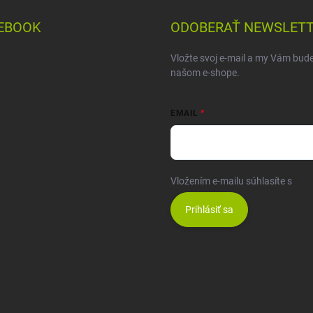
EBOOK
ODOBERAŤ NEWSLET
Vložte svoj e-mail a my Vám bud
našom e-shope.
EMAIL
Vložením e-mailu súhlasíte s
pod
Prihlásiť sa