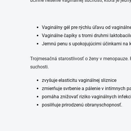
účinné riešenie vaginálnej suchosti, ktorá je je
Vaginálny gél pre rýchlu úľavu od vaginálnej
Vaginálne čapíky s tromi druhmi laktobacil
Jemnú penu s upokojujúcimi účinkami na k
Trojmesačná starostlivosť o ženy v menopauze. 
suchosti.
zvyšuje elasticitu vaginálnej sliznice
zmierňuje svrbenie a pálenie v intímnych p
pomáha znižovať riziko vaginálnych infekci
posilňuje prirodzenú obranyschopnosť.