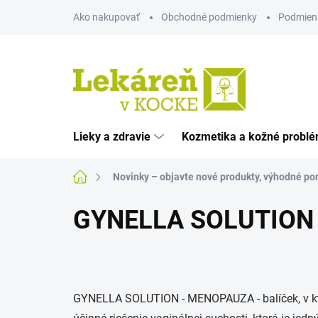
Prejsť
Ako nakupovať
Obchodné podmienky
Podmien
na
obsah
Lieky a zdravie
Kozmetika a kožné probl
Domov
Novinky – objavte nové produkty, výhodné pon
GYNELLA SOLUTION 
GYNELLA SOLUTION - MENOPAUZA - balíček, v ktor