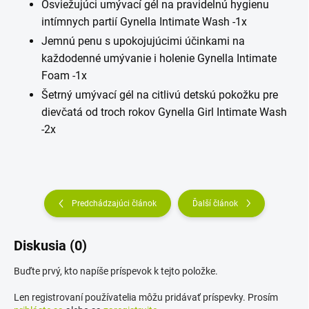
Osviežujúci umývací gél na pravidelnú hygienu
intímnych partií Gynella Intimate Wash -1x
Jemnú penu s upokojujúcimi účinkami na
každodenné umývanie i holenie Gynella Intimate
Foam -1x
Šetrný umývací gél na citlivú detskú pokožku pre
dievčatá od troch rokov Gynella Girl Intimate Wash
-2x
Predchádzajúci článok
Ďalší článok
Diskusia (0)
Buďte prvý, kto napíše príspevok k tejto položke.
Len registrovaní používatelia môžu pridávať príspevky. Prosím