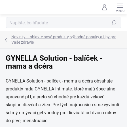
Prejsť
na
obsah
Hľadať
Novinky – objavte nové produkty, výhodné ponuky a tipy pre
Vaše zdravie
GYNELLA Solution - balíček -
mama a dcéra
GYNELLA Solution - balíček - mama a dcéra obsahuje
produkty radu GYNELLA Intimate, ktoré majú špeciálne
upravené pH, a preto sú vhodné pre každú vekovú
skupinu dievčat a žien. Pre tých najmenších sme vyvinuli
šetrný umývací gél vhodný pre dievčatá od dvoch rokov
do prvej menštruácie.