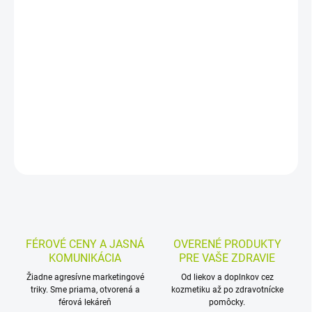
−
+
Pridať do košíka
Homeopatický liek vo forme granúl s Naja tripudians určený pri
srdcových ťažkostiach, koronárnej patológii a ochoreniach
srdcových chlopní. Používa sa aj pri vrodených a získaných
valvulopatiách či kardiálnej astme starších ľudí.
DETAILNÉ INFORMÁCIE
MOŽNOSTI VRÁTENIA TOVARU
OPÝTAŤ SA
STRÁŽIŤ
FÉROVÉ CENY A JASNÁ
OVERENÉ PRODUKTY
KOMUNIKÁCIA
PRE VAŠE ZDRAVIE
Žiadne agresívne marketingové
Od liekov a doplnkov cez
triky. Sme priama, otvorená a
kozmetiku až po zdravotnícke
férová lekáreň
pomôcky.