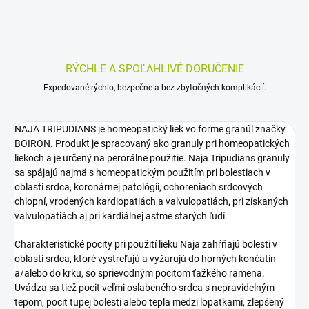
RÝCHLE A SPOĽAHLIVÉ DORUČENIE
Expedované rýchlo, bezpečne a bez zbytočných komplikácií.
NAJA TRIPUDIANS je homeopatický liek vo forme granúl značky
BOIRON. Produkt je spracovaný ako granuly pri homeopatických
liekoch a je určený na perorálne použitie. Naja Tripudians granuly
sa spájajú najmä s homeopatickým použitím pri bolestiach v
oblasti srdca, koronárnej patológii, ochoreniach srdcových
chlopní, vrodených kardiopatiách a valvulopatiách, pri získaných
valvulopatiách aj pri kardiálnej astme starých ľudí.
Charakteristické pocity pri použití lieku Naja zahŕňajú bolesti v
oblasti srdca, ktoré vystreľujú a vyžarujú do horných končatín
a/alebo do krku, so sprievodným pocitom ťažkého ramena.
Uvádza sa tiež pocit veľmi oslabeného srdca s nepravidelným
tepom, pocit tupej bolesti alebo tepla medzi lopatkami, zlepšený