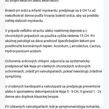
so svojím lekárom alebo lekárnikom.
Bolesti pri srdci a infarkt myokardu: predpisuje sa 9 CH 1x až
niekoľkokrát denne podľa trvania bolestí srdca, aby sa predišlo
náhlej slabosti myokardu.
V prípade veľkého strachu alebo reaktívnej depresie a v
chronických prípadoch sa používa vyššie riedenie 15 CH. Pri
akútnej patológii sa dáva prednosť špecifickejším liekom pre
postihnutie koronárnych tepien: Aconitum, Latrodectus, Cactus,
Hydrocyanicum acidum.
Ochorenia srdcových chlopní: odporúča sa systematicky
predpisovať liek Naja pri všetkých chronických srdcových
ochoreniach, zvlášť pri valvulopatiách, pokiaľ neexistujú zvláštne
symptómy.
U vrodených kardiopatií a valvulopatií sa predpisuje preventívne
alebo k spomaleniu dekompenzácie Naja 5 - 9 CH, 5 granúl 1 - 2x
denne ako doplnok klasickej terapie.
Pri získaných valvulopatiách, kde je symptomatológia bohatšia,