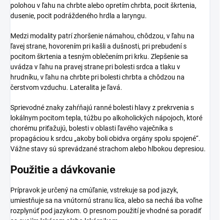
polohou v ľahu na chrbte alebo opretím chrbta, pocit škrtenia,
dusenie, pocit podráždeného hrdla a laryngu.
Medzi modality patrí zhoršenie námahou, chôdzou, v ľahu na
ľavej strane, hovorením pri kašli a dušnosti, pri prebudení s
pocitom škrtenia a tesným oblečením pri krku. Zlepšenie sa
uvádza v ľahu na pravej strane pri bolesti srdca a tlaku v
hrudníku, v ľahu na chrbte pri bolesti chrbta a chôdzou na
čerstvom vzduchu. Lateralita je ľavá.
Sprievodné znaky zahŕňajú ranné bolesti hlavy z prekrvenia s
lokálnym pocitom tepla, túžbu po alkoholických nápojoch, ktoré
chorému priťažujú, bolesti v oblasti ľavého vaječníka s
propagáciou k srdcu „akoby boli obidva orgány spolu spojené“.
Vážne stavy sú sprevádzané strachom alebo hlbokou depresiou.
Použitie a dávkovanie
Prípravok je určený na cmúľanie, vstrekuje sa pod jazyk,
umiestňuje sa na vnútornú stranu líca, alebo sa nechá iba voľne
rozplynúť pod jazykom. O presnom použití je vhodné sa poradiť