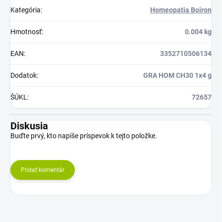
Kategória
:
Homeopatia Boiron
Hmotnosť
:
0.004 kg
EAN
:
3352710506134
Dodatok
:
GRA HOM CH30 1x4 g
ŠÚKL
:
72657
Diskusia
Buďte prvý, kto napíše príspevok k tejto položke.
Pridať komentár