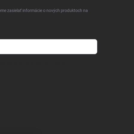
eme zasielať informácie o nových produktoch na
mienkami ochrany osobných údajov