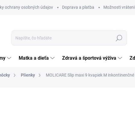
ky ochrany osobných údajov
Doprava a platba
Možnosti vráteni
Hľadať
émy
Matka a dieťa
Zdravá a športová výživa
Zd
môcky
Plienky
MOLICARE Slip maxi 9 kvapiek M inkontinenčné 
nia
ZNAČKA:
PAUL HARTMANN AG
16,74 €
Jednotková
1,20 € / 1 ks
cena:
SKLADOM
(>5 KS)