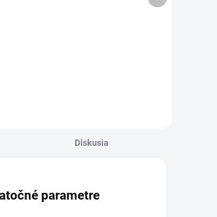
produkt
cena:
Do košíka
Priedušné plienkové nohavičky
pre dospelých pri strednej až
čky
veľmi ťažkej inkontinencii. Veľkosť
Small je vhodná pre obvod bokov
jú
60 až 85 cm, savosť je 1800 ml a
é
balenie obsahuje...
Diskusia
atočné parametre