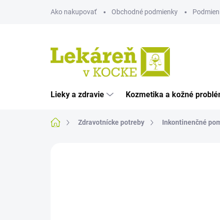
Prejsť
Ako nakupovať
Obchodné podmienky
Podmien
na
obsah
Lieky a zdravie
Kozmetika a kožné probl
Domov
Zdravotnícke potreby
Inkontinenčné po
Neohodnotené
Podrobnosti hodnote