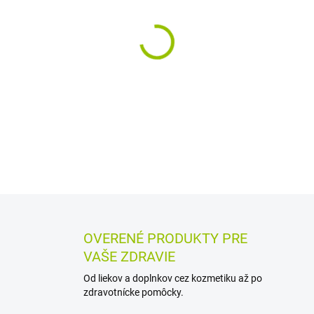
MÔŽEME DORUČIŤ DO:
11.8.2
−
+
Zalepovacie inkontinenčné n
pre obvod 90 až 120 cm. Maj
14 kusov.
DETAILNÉ INFORMÁCIE
MOŽN
OPÝTAŤ SA
STRÁŽIŤ
OVERENÉ PRODUKTY PRE
VAŠE ZDRAVIE
Od liekov a doplnkov cez kozmetiku až po
zdravotnícke pomôcky.