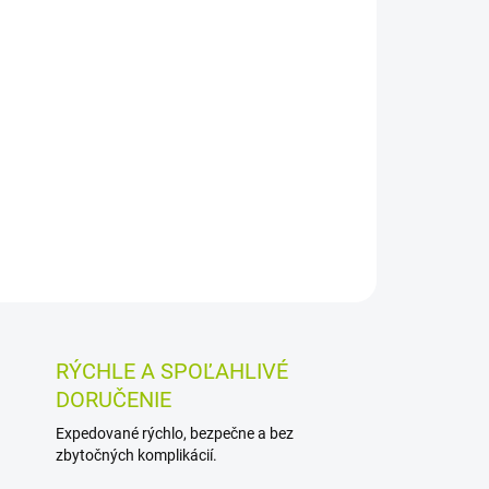
026
MOŽNOSTI DORUČENIA
Pridať do košíka
ohavičky s vysokou savosťou 3 464 ml sú určené
ú nepriedušnú spodnú vrstvu a balenie obsahuje
OSTI VRÁTENIA TOVARU
RÝCHLE A SPOĽAHLIVÉ
DORUČENIE
Expedované rýchlo, bezpečne a bez
zbytočných komplikácií.