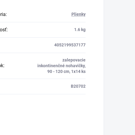
ria
:
Plienky
osť
:
1.6 kg
4052199537177
zalepovacie
ok
:
inkontinenčné nohavičky,
90 - 120 cm, 1x14 ks
B20702