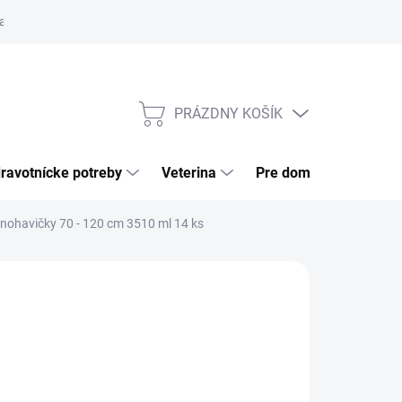
a tovaru
Odstúpenie od zmluvy
Pre firmy
Najčastejšie otázk
PRÁZDNY KOŠÍK
NÁKUPNÝ
KOŠÍK
ravotnícke potreby
Veterina
Pre domácnosť
nohavičky 70 - 120 cm 3510 ml 14 ks