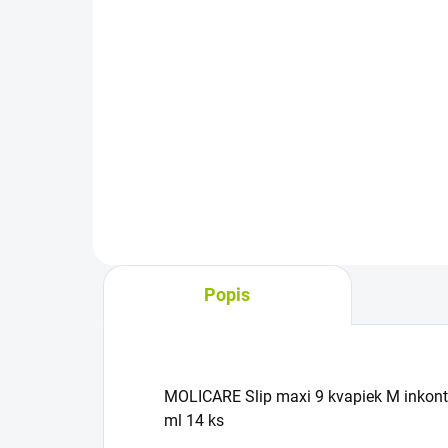
cena:
cena
Do košíka
Inkontinenčné plienkové
Plie
nohavičky pre dospelých so
inko
strednou až veľmi ťažkou
ana
inkontinenciou. Ponúkajú savosť
pri 
2000 ml, sú plne priedušné a
inko
vhodné pre obvod bokov 70 až
1500
110 cm.
Popis
MOLICARE Slip maxi 9 kvapiek M inkont
ml 14 ks