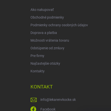
t
i
Ako nakupovať
e
Obchodné podmienky
Podmienky ochrany osobných údajov
Doprava a platba
Možnosti vrátenia tovaru
Odstúpenie od zmluvy
Pre firmy
Najčastejšie otázky
Kontakty
KONTAKT
info
@
lekarenvkocke.sk
Facebook