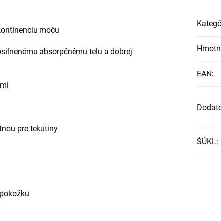
Kategó
nkontinenciu moču
Hmotn
osilnenému absorpčnému telu a dobrej
EAN
:
rmi
Dodat
tnou pre tekutiny
ŠÚKL
:
ú pokožku