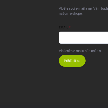
Vložte svoj e-mail a my Vám bud
našom e-shope.
EMAIL
Vložením e-mailu súhlasíte s
pod
Prihlásiť sa