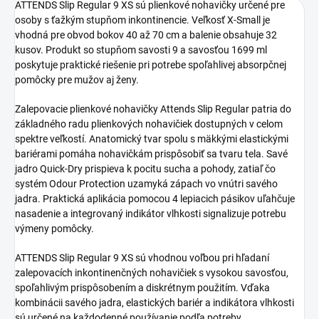
ATTENDS Slip Regular 9 XS sú plienkové nohavičky určené pre
osoby s ťažkým stupňom inkontinencie. Veľkosť X-Small je
vhodná pre obvod bokov 40 až 70 cm a balenie obsahuje 32
kusov. Produkt so stupňom savosti 9 a savosťou 1699 ml
poskytuje praktické riešenie pri potrebe spoľahlivej absorpčnej
pomôcky pre mužov aj ženy.
Zalepovacie plienkové nohavičky Attends Slip Regular patria do
základného radu plienkových nohavičiek dostupných v celom
spektre veľkostí. Anatomický tvar spolu s mäkkými elastickými
bariérami pomáha nohavičkám prispôsobiť sa tvaru tela. Savé
jadro Quick-Dry prispieva k pocitu sucha a pohody, zatiaľ čo
systém Odour Protection uzamyká zápach vo vnútri savého
jadra. Praktická aplikácia pomocou 4 lepiacich pásikov uľahčuje
nasadenie a integrovaný indikátor vlhkosti signalizuje potrebu
výmeny pomôcky.
ATTENDS Slip Regular 9 XS sú vhodnou voľbou pri hľadaní
zalepovacích inkontinenčných nohavičiek s vysokou savosťou,
spoľahlivým prispôsobením a diskrétnym použitím. Vďaka
kombinácii savého jadra, elastických bariér a indikátora vlhkosti
sú určené na každodenné používanie podľa potreby.