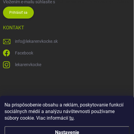
Vložením e-mailu súhlasíte s
podmienkami ochrany osobných údajov
Prihlásiť sa
KONTAKT
info
@
lekarenvkocke.sk
Facebook
lekarenvkocke
Na prispôsobenie obsahu a reklám, poskytovanie funkcií
sociálnych médií a analýzu návštevnosti používame
súbory cookie. Viac informácií
tu
.
Nastavenie