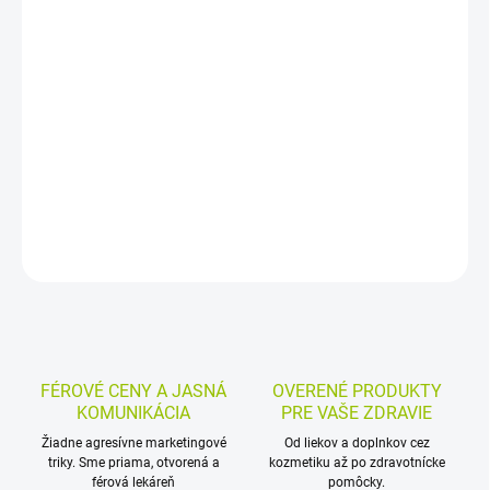
−
+
Pridať do košíka
Zalepovacie plienkové nohavičky pre ťažký stupeň inkontinencie.
Veľkosť XS je vhodná pre obvod bokov 40 až 70 cm, balenie
obsahuje 32 kusov a stupeň savosti 9 s absorpciou 1699 ml.
DETAILNÉ INFORMÁCIE
MOŽNOSTI VRÁTENIA TOVARU
OPÝTAŤ SA
STRÁŽIŤ
FÉROVÉ CENY A JASNÁ
OVERENÉ PRODUKTY
KOMUNIKÁCIA
PRE VAŠE ZDRAVIE
Žiadne agresívne marketingové
Od liekov a doplnkov cez
triky. Sme priama, otvorená a
kozmetiku až po zdravotnícke
férová lekáreň
pomôcky.