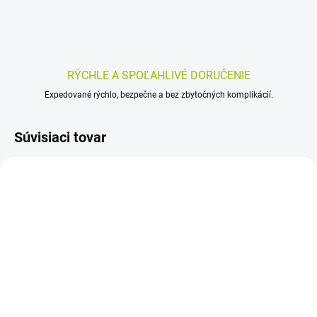
RÝCHLE A SPOĽAHLIVÉ DORUČENIE
Expedované rýchlo, bezpečne a bez zbytočných komplikácií.
Súvisiaci tovar
SKLADOM
SKLADOM
(>5 KS)
(>5 KS)
DEPEND SUPER L pre
amd Slip Extra Medium