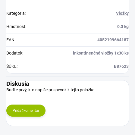
Kategória
:
Vložky
Hmotnosť
:
0.3 kg
EAN
:
4052199664187
Dodatok
:
inkontinenčné vložky 1x30 ks
ŠÚKL
:
B87623
Diskusia
Buďte prvý, kto napíše príspevok k tejto položke.
Pridať komentár