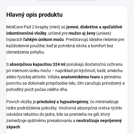
Hlavný opis produktu
MoliCare Pad 2 kvapky (mini) sú
jemné, diskrétne a spoľahlivé
inkontinenčné vložky
, určené pre
mužov aj ženy
(unisex)
trpiacich
ľahkým únikom moču
. Predstavujú ideálne riešenie pre
každodenné použitie, keď je potrebná istota a komfort bez
obmedzenia pohybu.
S
absorpčnou kapacitou 324 ml
ponúkajú dostatočnú ochranu
pri miernom úniku moču – napríklad pri kýchnutí, kašli, smiechu
alebo fyzickej aktivite. Vďaka
anatomickému tvaru
a jemnému
povrchu sa dokonale prispôsobia telu, čím zaručujú prirodzený a
pohodlný pocit počas celého dňa.
Povrch vložky je
priedušný a hypoalergénny
, čo minimalizuje
riziko podráždenia pokožky. Vnútorná absorpčná vrstva rýchlo
odvádza tekutinu do jadra, kde sa premieňa na gél, ktorý
zamedzuje spätnému presakovaniu a
neutralizuje nepríjemný
zápach
.