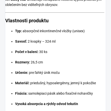
oblečením bez viditeľných obrysov.
Vlastnosti produktu
Typ:
absorpčné inkontinenčné vložky (unisex)
Savosť:
2 kvapky – 324 ml
Počet v balení:
30 ks
Rozmery:
26,5 cm
Určenie:
pre ľahký únik moču
Materiál:
priedušný, hypoalergénny, jemný k pokožke
Fixácia:
samolepiaci pásik alebo fixačné nohavičky
Vysoká absorpcia a rýchly odvod tekutín