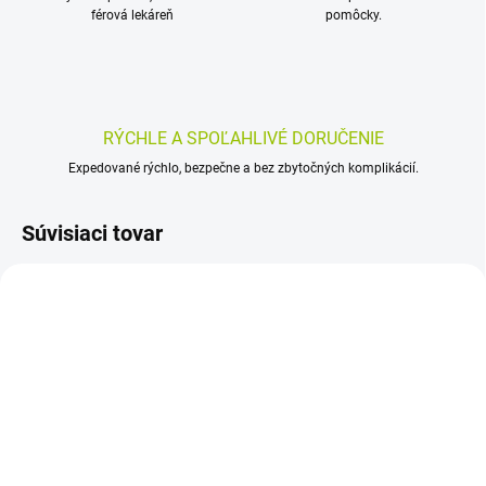
férová lekáreň
pomôcky.
RÝCHLE A SPOĽAHLIVÉ DORUČENIE
Expedované rýchlo, bezpečne a bez zbytočných komplikácií.
Súvisiaci tovar
SKLADOM
SKLADOM
(>5 KS)
(>5 KS)