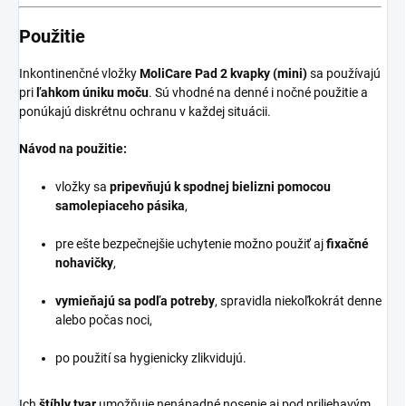
Použitie
Inkontinenčné vložky
MoliCare Pad 2 kvapky (mini)
sa používajú
pri
ľahkom úniku moču
. Sú vhodné na denné i nočné použitie a
ponúkajú diskrétnu ochranu v každej situácii.
Návod na použitie:
vložky sa
pripevňujú k spodnej bielizni pomocou
samolepiaceho pásika
,
pre ešte bezpečnejšie uchytenie možno použiť aj
fixačné
nohavičky
,
vymieňajú sa podľa potreby
, spravidla niekoľkokrát denne
alebo počas noci,
po použití sa hygienicky zlikvidujú.
Ich
štíhly tvar
umožňuje nenápadné nosenie aj pod priliehavým