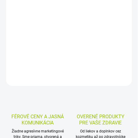
−
+
Pridať do košíka
Inkontinenčné vložky pri ľahkom úniku moču pre ženy aj mužov.
Absorpčné jadro MoliCare SkinGuard udržuje pokožku suchú,
neutralizuje zápach a pomáha predchádzať podráždeniu pokožky.
Sú dermatologicky testované, bez parfému, farbív a latexu.
DETAILNÉ INFORMÁCIE
MOŽNOSTI VRÁTENIA TOVARU
OPÝTAŤ SA
STRÁŽIŤ
FÉROVÉ CENY A JASNÁ
OVERENÉ PRODUKTY
KOMUNIKÁCIA
PRE VAŠE ZDRAVIE
Žiadne agresívne marketingové
Od liekov a doplnkov cez
triky. Sme priama, otvorená a
kozmetiku až po zdravotnícke