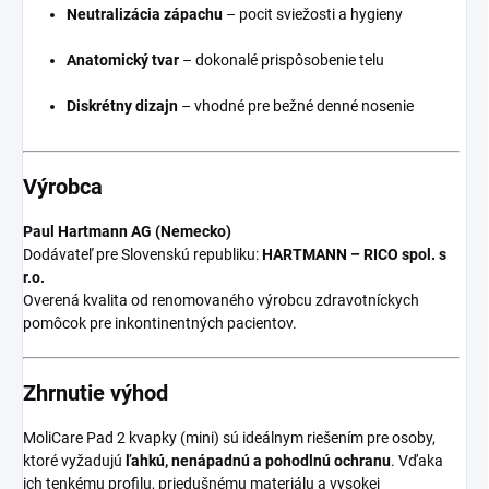
Neutralizácia zápachu
– pocit sviežosti a hygieny
Anatomický tvar
– dokonalé prispôsobenie telu
Diskrétny dizajn
– vhodné pre bežné denné nosenie
Výrobca
Paul Hartmann AG (Nemecko)
Dodávateľ pre Slovenskú republiku:
HARTMANN – RICO spol. s
r.o.
Overená kvalita od renomovaného výrobcu zdravotníckych
pomôcok pre inkontinentných pacientov.
Zhrnutie výhod
MoliCare Pad 2 kvapky (mini) sú ideálnym riešením pre osoby,
ktoré vyžadujú
ľahkú, nenápadnú a pohodlnú ochranu
. Vďaka
ich tenkému profilu, priedušnému materiálu a vysokej