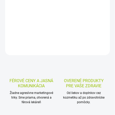
Inkontinenčné vložky na jednorazové použitie sú určené pre
pacientov s ľahšou a strednou retenciou moču. Majú nasiakavosť
580 ml, veľkosť 38 × 12,5 cm a upevňujú sa lepiacim pásikom o
spodnú bielizeň.
DETAILNÉ INFORMÁCIE
MOŽNOSTI VRÁTENIA TOVARU
OPÝTAŤ SA
STRÁŽIŤ
FÉROVÉ CENY A JASNÁ
OVERENÉ PRODUKTY
KOMUNIKÁCIA
PRE VAŠE ZDRAVIE
Žiadne agresívne marketingové
Od liekov a doplnkov cez
triky. Sme priama, otvorená a
kozmetiku až po zdravotnícke
férová lekáreň
pomôcky.