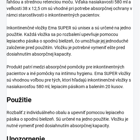
ľahšou a strednou retenciou moču. Vďaka nasiakavosti 580 ml a
veľkosti 38 x 12,5 cm sú vhodné pri potrebe absorpčnej ochrany v
rámci starostlivosti o inkontinentných pacientov.
Inkontinenčné vložky Ema SUPER sú unisex a sú určené na jedno
použitie. Každá vložka sa po rozbalení upevňuje pomocou
lepiaceho pásika o spodnú bielizeň, čo umožňuje jej jednoduché
založenie pred použitím. Vložku je potrebné vymeniť ešte pred
dosiahnutím absorpčnej kapacity.
Produkt patrí medzi absorpčné pomôcky pre inkontinentných
pacientov a iné pomôcky na intímnu hygienu. Ema SUPER vložky
sú vhodnou voľbou pre tých, ktorí hľadajú inkontinenčné vložky s
nasiakavosťou 580 ml, lepiacim pásikom a balením 20 kusov.
Použitie
Rozbaliť z individuálneho obalu a upevniť pomocou lepiaceho
pásika o spodnú bielizeň. Sú určené na jedno použitie. Vložku je
nutné vymeniť pred dosiahnutím absorpčnej kapacity.
Upozornenie