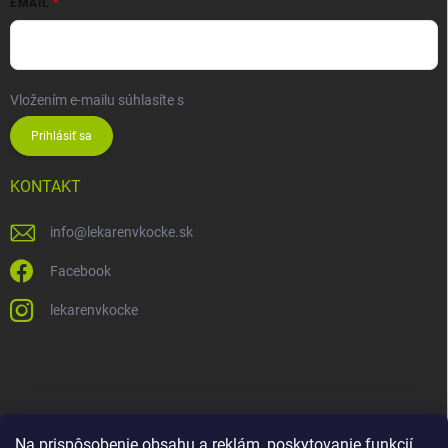
EMAIL
Vložením e-mailu súhlasíte s
podmienkami ochrany osobných údajov
Prihlásiť sa
KONTAKT
info
@
lekarenvkocke.sk
Facebook
lekarenvkocke
Na prispôsobenie obsahu a reklám, poskytovanie funkcií