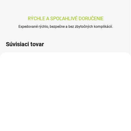
RÝCHLE A SPOĽAHLIVÉ DORUČENIE
Expedované rýchlo, bezpečne a bez zbytočných komplikácií.
Súvisiaci tovar
SKLADOM
SKLADOM
(>5 KS)
(>5 KS)
DEPEND MINI
TENA Lady Slim Normal
inkontinenčné vložky pre
24 ks
ženy 14 ks
7,80 €