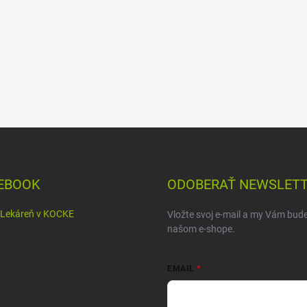
EBOOK
ODOBERAŤ NEWSLET
Lekáreň v KOCKE
Vložte svoj e-mail a my Vám bud
našom e-shope.
EMAIL