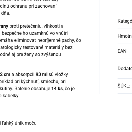
odlnú ochranu pri zachovaní
 dňa.
Kategó
rany
proti pretečeniu, vlhkosti a
a bezpečne ho uzamknú vo vnútri
Hmotn
omáha eliminovať nepríjemné pachy, čo
atologicky testované materiály bez
EAN
:
hodné aj pre ženy so zvýšenou
Dodat
,2 cm
a absorpcii
93 ml
sú vložky
íklad pri kýchnutí, smiechu, pri
ŠÚKL
:
utiny. Balenie obsahuje
14 ks
, čo je
o kabelky.
mi ľahký únik moču