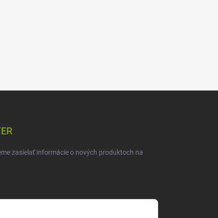
TER
eme zasielať informácie o nových produktoch na