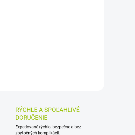
026
MOŽNOSTI DORUČENIA
Pridať do košíka
inenčné slipové vložky pre ženy s veľmi ľahkým
rétnu každodennú ochranu. Tenké vyhotovenie,
niu, vlhkosti a zápachu a dermatologicky
fumácie.
OSTI VRÁTENIA TOVARU
RÝCHLE A SPOĽAHLIVÉ
DORUČENIE
Expedované rýchlo, bezpečne a bez
zbytočných komplikácií.