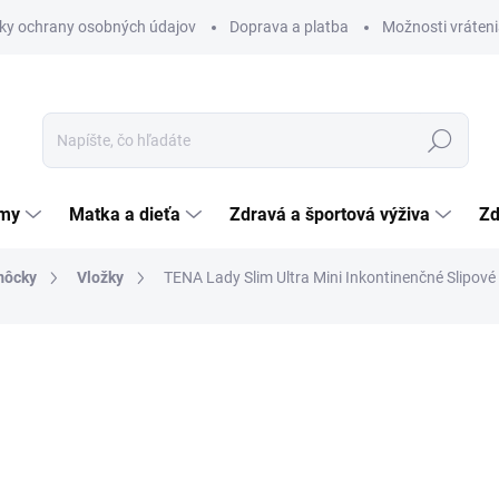
ky ochrany osobných údajov
Doprava a platba
Možnosti vráteni
Hľadať
émy
Matka a dieťa
Zdravá a športová výživa
Zd
môcky
Vložky
TENA Lady Slim Ultra Mini Inkontinenčné Slipové
nia
ZNAČKA:
ESSITY
3,46 €
Jednotková
0,25 € / 1 ks
cena:
SKLADOM
(>5 KS)