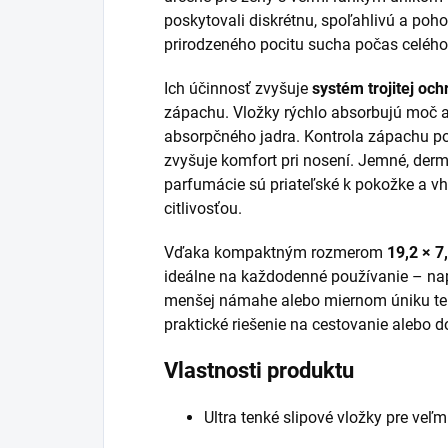
poskytovali diskrétnu, spoľahlivú a poh
prirodzeného pocitu sucha počas celého
Ich účinnosť zvyšuje
systém trojitej och
zápachu. Vložky rýchlo absorbujú moč 
absorpčného jadra. Kontrola zápachu p
zvyšuje komfort pri nosení. Jemné, derm
parfumácie sú priateľské k pokožke a v
citlivosťou.
Vďaka kompaktným rozmerom
19,2 × 7
ideálne na každodenné používanie – napr
menšej námahe alebo miernom úniku tek
praktické riešenie na cestovanie alebo d
Vlastnosti produktu
Ultra tenké slipové vložky pre veľ