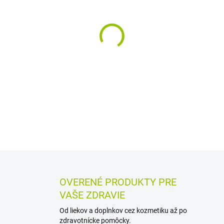
MÔŽEME DORUČIŤ DO:
11.8.2
−
+
Anatomicky tvarované inkont
únikom moču poskytujú disk
trojitá ochrana proti preteče
testované materiály bez par
DETAILNÉ INFORMÁCIE
MOŽN
OPÝTAŤ SA
STRÁŽIŤ
OVERENÉ PRODUKTY PRE
VAŠE ZDRAVIE
Od liekov a doplnkov cez kozmetiku až po
zdravotnícke pomôcky.