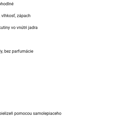
pohodlné
, vlhkosť, zápach
tiny vo vnútri jadra
ly, bez parfumácie
ú bielizeň pomocou samolepiaceho