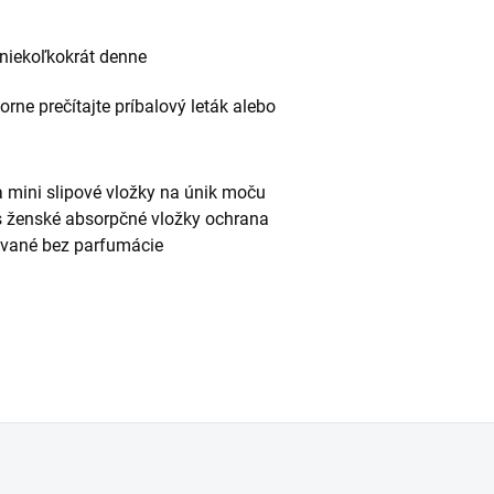
niekoľkokrát denne
rne prečítajte príbalový leták alebo
a mini slipové vložky na únik moču
ks ženské absorpčné vložky ochrana
ované bez parfumácie