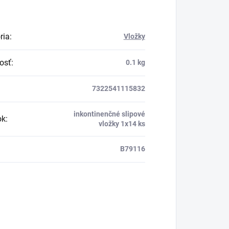
ria
:
Vložky
osť
:
0.1 kg
7322541115832
inkontinenčné slipové
ok
:
vložky 1x14 ks
B79116