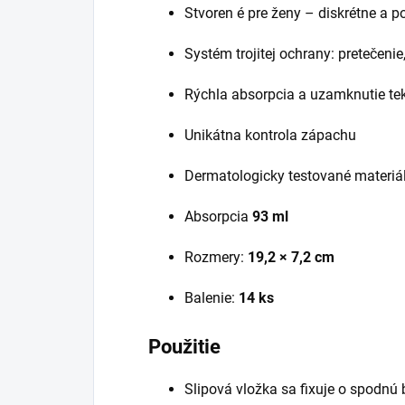
Stvoren é pre ženy – diskrétne a 
Systém trojitej ochrany: pretečenie
Rýchla absorpcia a uzamknutie teku
Unikátna kontrola zápachu
Dermatologicky testované materiá
Absorpcia
93 ml
Rozmery:
19,2 × 7,2 cm
Balenie:
14 ks
Použitie
Slipová vložka sa fixuje o spodn