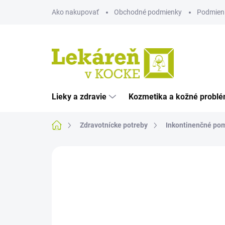
Prejsť
Ako nakupovať
Obchodné podmienky
Podmien
na
obsah
Lieky a zdravie
Kozmetika a kožné probl
Domov
Zdravotnícke potreby
Inkontinenčné po
Neohodnotené
Podrobnosti hodnote