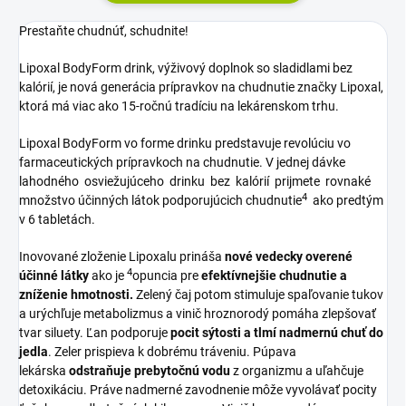
Prestaňte chudnúť, schudnite!
Lipoxal BodyForm drink, výživový doplnok so sladidlami bez
kalórií, je nová generácia prípravkov na chudnutie značky Lipoxal,
ktorá má viac ako 15-ročnú tradíciu na lekárenskom trhu.
Lipoxal BodyForm vo forme drinku predstavuje revolúciu vo
farmaceutických prípravkoch na chudnutie. V jednej dávke
lahodného osviežujúceho drinku bez kalórií prijmete rovnaké
4
množstvo účinných látok podporujúcich chudnutie
ako predtým
v 6 tabletách.
Inovované zloženie Lipoxalu prináša
nové vedecky overené
4
účinné látky
ako je
opuncia pre
efektívnejšie chudnutie a
zníženie hmotnosti.
Zelený čaj potom stimuluje spaľovanie tukov
a urýchľuje metabolizmus a vinič hroznorodý pomáha zlepšovať
tvar siluety. Ľan podporuje
pocit sýtosti a tlmí nadmernú chuť do
jedla
. Zeler prispieva k dobrému tráveniu. Púpava
lekárska
odstraňuje prebytočnú vodu
z organizmu a uľahčuje
detoxikáciu. Práve nadmerné zavodnenie môže vyvolávať pocity