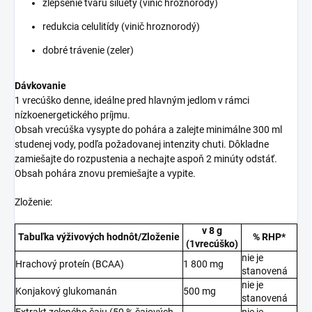
zlepšenie tvaru siluety (vinič hroznorodý)
redukcia celulitídy (vinič hroznorodý)
dobré trávenie (zeler)
Dávkovanie
1 vrecúško denne, ideálne pred hlavným jedlom v rámci
nízkoenergetického príjmu.
Obsah vrecúška vysypte do pohára a zalejte minimálne 300 ml
studenej vody, podľa požadovanej intenzity chuti. Dôkladne
zamiešajte do rozpustenia a nechajte aspoň 2 minúty odstáť.
Obsah pohára znovu premiešajte a vypite.
Zloženie:
v 8 g
Tabuľka výživových hodnôt/Zloženie
% RHP*
(1vrecúško)
nie je
Hrachový proteín (BCAA)
1 800 mg
stanovená
nie je
Konjakový glukomanán
500 mg
stanovená
Extrakt zeleného čaju (50 % čajových
nie je