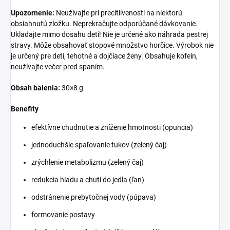
Upozornenie:
Neužívajte pri precitlivenosti na niektorú
obsiahnutú zložku. Neprekračujte odporúčané dávkovanie.
Ukladajte mimo dosahu detí! Nie je určené ako náhrada pestrej
stravy. Môže obsahovať stopové množstvo horčice. Výrobok nie
je určený pre deti, tehotné a dojčiace ženy. Obsahuje kofeín,
neužívajte večer pred spaním.
Obsah balenia:
30×8 g
Benefity
efektívne chudnutie a zníženie hmotnosti (opuncia)
jednoduchšie spaľovanie tukov (zelený čaj)
zrýchlenie metabolizmu (zelený čaj)
redukcia hladu a chuti do jedla (ľan)
odstránenie prebytočnej vody (púpava)
formovanie postavy