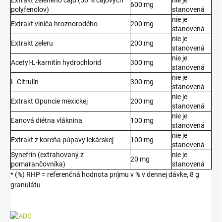
600 mg
polyfenolov)
stanovená
nie je
Extrakt viniča hroznorodého
200 mg
stanovená
nie je
Extrakt zeleru
200 mg
stanovená
nie je
Acetyl-L-karnitín hydrochlorid
300 mg
stanovená
nie je
L-Citrulín
300 mg
stanovená
nie je
Extrakt Opuncie mexickej
200 mg
stanovená
nie je
Ľanová diétna vláknina
100 mg
stanovená
nie je
Extrakt z koreňa púpavy lekárskej
100 mg
stanovená
Synefrín (extrahovaný z
nie je
20 mg
pomarančovníka)
stanovená
* (%) RHP = referenčná hodnota príjmu v % v dennej dávke, 8 g
granulátu