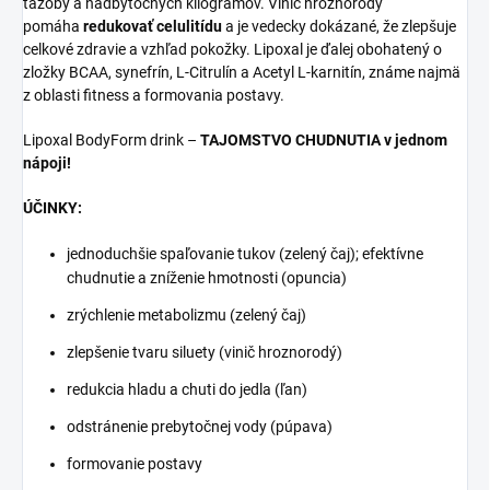
ťažoby a nadbytočných kilogramov. Vinič hroznorodý
pomáha
redukovať celulitídu
a je vedecky dokázané, že zlepšuje
celkové zdravie a vzhľad pokožky. Lipoxal je ďalej obohatený o
zložky BCAA, synefrín, L-Citrulín a Acetyl L-karnitín, známe najmä
z oblasti fitness a formovania postavy.
Lipoxal BodyForm drink –
TAJOMSTVO CHUDNUTIA v jednom
nápoji!
ÚČINKY:
jednoduchšie spaľovanie tukov (zelený čaj); efektívne
chudnutie a zníženie hmotnosti (opuncia)
zrýchlenie metabolizmu (zelený čaj)
zlepšenie tvaru siluety (vinič hroznorodý)
redukcia hladu a chuti do jedla (ľan)
odstránenie prebytočnej vody (púpava)
formovanie postavy