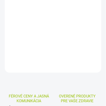
DORUČENIA
−
+
Pridať do košíka
Prášok so sladidlami bez kalórií je určený na prípravu
osviežujúceho drinku. Praktické vrecúška uľahčujú dávkovanie a
ide o zmesný prípravok prispievajúci k udržiavaniu normálnej
telesnej hmotnosti.
DETAILNÉ INFORMÁCIE
MOŽNOSTI VRÁTENIA TOVARU
OPÝTAŤ SA
STRÁŽIŤ
FÉROVÉ CENY A JASNÁ
OVERENÉ PRODUKTY
KOMUNIKÁCIA
PRE VAŠE ZDRAVIE