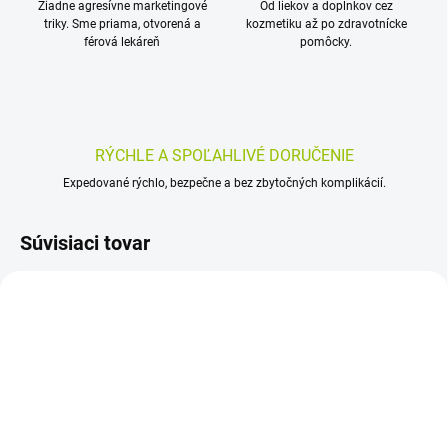
Žiadne agresívne marketingové
Od liekov a doplnkov cez
triky. Sme priama, otvorená a
kozmetiku až po zdravotnícke
férová lekáreň
pomôcky.
RÝCHLE A SPOĽAHLIVÉ DORUČENIE
Expedované rýchlo, bezpečne a bez zbytočných komplikácií.
Súvisiaci tovar
SKLADOM
SKLADOM