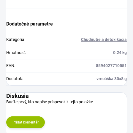
Dodatočné parametre
Kategória
:
Chudnutie a detoxikácia
Hmotnosť
:
0.24 kg
EAN
:
8594027710551
Dodatok
:
vrecúška 30x8 g
Diskusia
Buďte prvý, kto napíše príspevok k tejto položke.
Pridať komentár