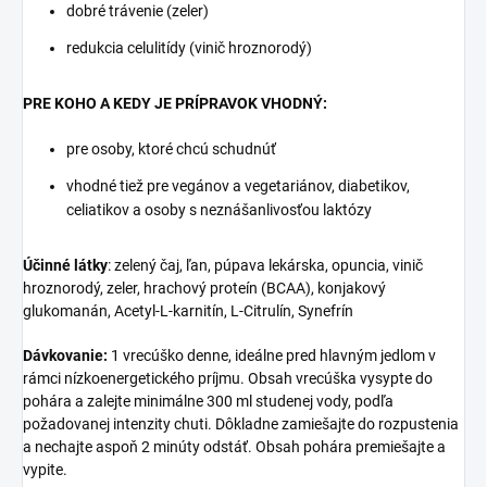
dobré trávenie (zeler)
redukcia celulitídy (vinič hroznorodý)
PRE KOHO A KEDY JE PRÍPRAVOK VHODNÝ:
pre osoby, ktoré chcú schudnúť
vhodné tiež pre vegánov a vegetariánov, diabetikov,
celiatikov a osoby s neznášanlivosťou laktózy
Účinné látky
: zelený čaj, ľan, púpava lekárska, opuncia, vinič
hroznorodý, zeler, hrachový proteín (BCAA), konjakový
glukomanán, Acetyl-L-karnitín, L-Citrulín, Synefrín
Dávkovanie:
1 vrecúško denne, ideálne pred hlavným jedlom v
rámci nízkoenergetického príjmu. Obsah vrecúška vysypte do
pohára a zalejte minimálne 300 ml studenej vody, podľa
požadovanej intenzity chuti. Dôkladne zamiešajte do rozpustenia
a nechajte aspoň 2 minúty odstáť. Obsah pohára premiešajte a
vypite.