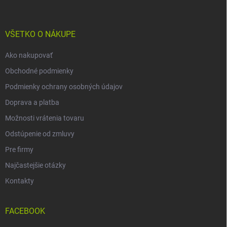
p
ä
t
i
VŠETKO O NÁKUPE
e
Ako nakupovať
Obchodné podmienky
Podmienky ochrany osobných údajov
Doprava a platba
Možnosti vrátenia tovaru
Odstúpenie od zmluvy
Pre firmy
Najčastejšie otázky
Kontakty
FACEBOOK