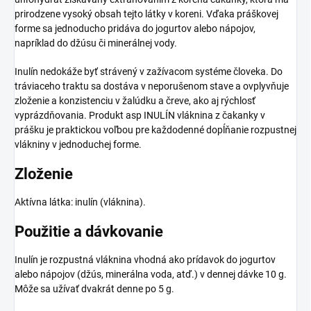
prirodzene vysoký obsah tejto látky v koreni. Vďaka práškovej
forme sa jednoducho pridáva do jogurtov alebo nápojov,
napríklad do džúsu či minerálnej vody.
Inulín nedokáže byť strávený v zažívacom systéme človeka. Do
tráviaceho traktu sa dostáva v neporušenom stave a ovplyvňuje
zloženie a konzistenciu v žalúdku a čreve, ako aj rýchlosť
vyprázdňovania. Produkt asp INULÍN vláknina z čakanky v
prášku je praktickou voľbou pre každodenné dopĺňanie rozpustnej
vlákniny v jednoduchej forme.
Zloženie
Aktívna látka: inulín (vláknina).
Použitie a dávkovanie
Inulín je rozpustná vláknina vhodná ako prídavok do jogurtov
alebo nápojov (džús, minerálna voda, atď.) v dennej dávke 10 g.
Môže sa užívať dvakrát denne po 5 g.