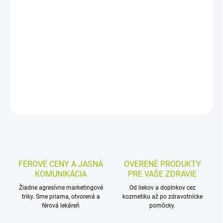
−
+
Pridať do košíka
Rozpustná vláknina z čakanky v prášku je praktická voľba na
každodenné dopĺňanie inulínu. Jednoducho sa pridáva do
jogurtov alebo nápojov, ako je džús či minerálna voda.
DETAILNÉ INFORMÁCIE
MOŽNOSTI VRÁTENIA TOVARU
OPÝTAŤ SA
STRÁŽIŤ
FÉROVÉ CENY A JASNÁ
OVERENÉ PRODUKTY
KOMUNIKÁCIA
PRE VAŠE ZDRAVIE
Žiadne agresívne marketingové
Od liekov a doplnkov cez
triky. Sme priama, otvorená a
kozmetiku až po zdravotnícke
férová lekáreň
pomôcky.