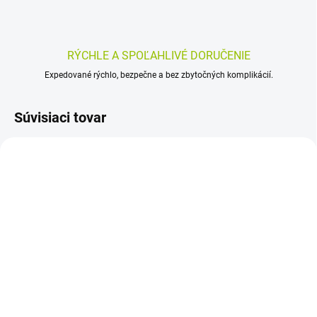
RÝCHLE A SPOĽAHLIVÉ DORUČENIE
Expedované rýchlo, bezpečne a bez zbytočných komplikácií.
Súvisiaci tovar
SKLADOM
SKLADOM
(>5 KS)
(>5 KS)
Zerex L-Karnozín 60 ks
AVROPA BeautyPharm
Forte 210 g
37,58 €