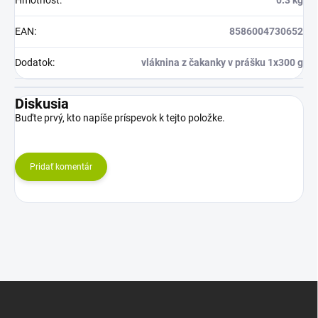
Hmotnosť
:
0.3 kg
EAN
:
8586004730652
Dodatok
:
vláknina z čakanky v prášku 1x300 g
Diskusia
Buďte prvý, kto napíše príspevok k tejto položke.
Pridať komentár
Z
á