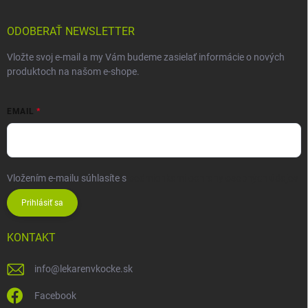
ODOBERAŤ NEWSLETTER
Vložte svoj e-mail a my Vám budeme zasielať informácie o nových
produktoch na našom e-shope.
EMAIL
Vložením e-mailu súhlasíte s
podmienkami ochrany osobných údajov
Prihlásiť sa
KONTAKT
info
@
lekarenvkocke.sk
Facebook