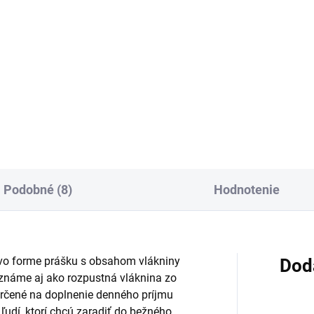
Do košíka
:
Do košíka
Výživový doplnok s bylinnými
extraktmi, sójovými
ivový doplnok s astaxantínom
izoflavonoidmi a hydrolyzov
psulách z riasy
kolagénom pre ženy, ktoré sa
matococcus pluvialis. Vďaka
zameriavajú na starostlivosť 
amínu E pomáha chrániť bunky
prsia. Vo forme kapsúl, určen
d oxidačným stresom, je BIO a
pre...
 GMO.
Podobné (8)
Hodnotenie
 vo forme prášku s obsahom vlákniny
Dod
, známe aj ako rozpustná vláknina zo
určené na doplnenie denného príjmu
ľudí, ktorí chcú zaradiť do bežného