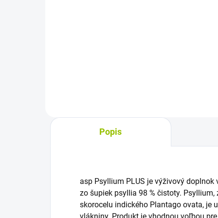
Do košíka
cena
Kozmetický dermálny krém na
prsia a dekolt je určený na
Výž
každodennú starostlivosť o
v ka
pokožku. Pôsobí hydratačne a
Hae
pomáha zanechať pokožku
vit
vláčnu a pružnú. Nanáša sa
pre
dvakrát denne...
bez
Popis
asp Psyllium PLUS je výživový doplnok
zo šupiek psyllia 98 % čistoty. Psyllium
skorocelu indického Plantago ovata, je 
vlákniny. Produkt je vhodnou voľbou pre 