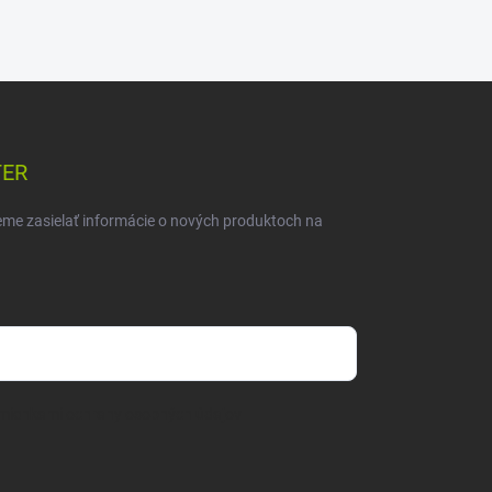
TER
eme zasielať informácie o nových produktoch na
mienkami ochrany osobných údajov