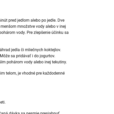
nút pred jedlom alebo po jedle. Dve
 v menšom množstve vody alebo v inej
 pohárom vody. Pre zlepšenie účinku sa
hrad jedla či mliečnych koktejlov.
Môže sa pridávať i do jogurtov.
lším pohárom vody alebo inej tekutiny.
šim telom, je vhodné pre každodenné
eti.
čaná dávka sa nesmie presiahnuť.