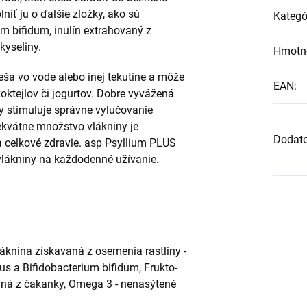
niť ju o ďalšie zložky, ako sú
Kategó
m bifidum, inulín extrahovaný z
yseliny.
Hmotn
ša vo vode alebo inej tekutine a môže
EAN
:
koktejlov či jogurtov. Dobre vyvážená
 stimuluje správne vylučovanie
ekvátne množstvo vlákniny je
Dodat
a celkové zdravie. asp Psyllium PLUS
 vlákniny na každodenné užívanie.
láknina získavaná z osemenia rastliny -
us a Bifidobacterium bifidum, Frukto-
vaná z čakanky, Omega 3 - nenasýtené