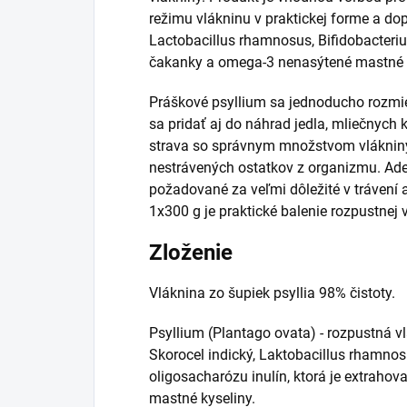
režimu vlákninu v praktickej forme a dopl
Lactobacillus rhamnosus, Bifidobacteriu
čakanky a omega-3 nenasýtené mastné k
Práškové psyllium sa jednoducho rozmie
sa pridať aj do náhrad jedla, mliečnych 
strava so správnym množstvom vlákniny
nestrávených ostatkov z organizmu. Ad
požadované za veľmi dôležité v trávení 
1x300 g je praktické balenie rozpustnej
Zloženie
Vláknina zo šupiek psyllia 98% čistoty.
Psyllium (Plantago ovata) - rozpustná v
Skorocel indický, Laktobacillus rhamnos
oligosacharózu inulín, ktorá je extraho
mastné kyseliny.