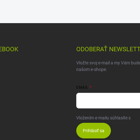
EBOOK
ODOBERAŤ NEWSLET
Vložte svoj e-mail a my Vám bud
našom e-shope.
EMAIL
Vložením e-mailu súhlasíte s
pod
Prihlásiť sa