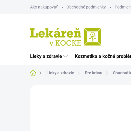
Prejsť
Ako nakupovať
Obchodné podmienky
Podmien
na
obsah
Lieky a zdravie
Kozmetika a kožné probl
Domov
Lieky a zdravie
Pre krásu
Chudnutie
Neohodnotené
Podrobnosti hodnote