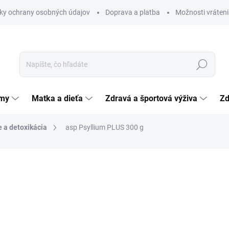
ky ochrany osobných údajov
Doprava a platba
Možnosti vráteni
Hľadať
émy
Matka a dieťa
Zdravá a športová výživa
Zd
 a detoxikácia
asp Psyllium PLUS 300 g
nia
ZNAČKA:
A S P S.R.O.
9,80 €
Jednotková
3,27 € / 100 g
cena:
SKLADOM
(>5 KS)