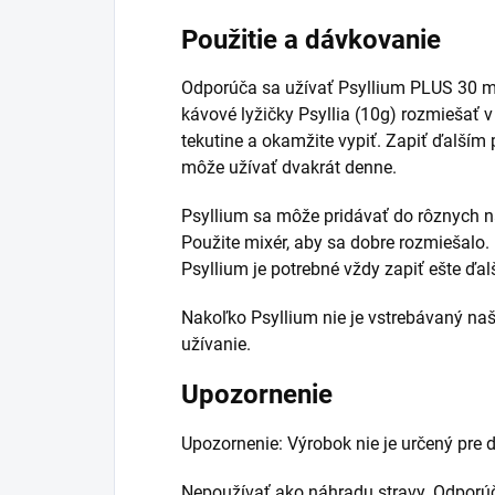
Použitie a dávkovanie
Odporúča sa užívať Psyllium PLUS 30 mi
kávové lyžičky Psyllia (10g) rozmiešať
tekutine a okamžite vypiť. Zapiť ďalším
môže užívať dvakrát denne.
Psyllium sa môže pridávať do rôznych ná
Použite mixér, aby sa dobre rozmiešalo. 
Psyllium je potrebné vždy zapiť ešte ďa
Nakoľko Psyllium nie je vstrebávaný na
užívanie.
Upozornenie
Upozornenie: Výrobok nie je určený pre d
Nepoužívať ako náhradu stravy. Odporú