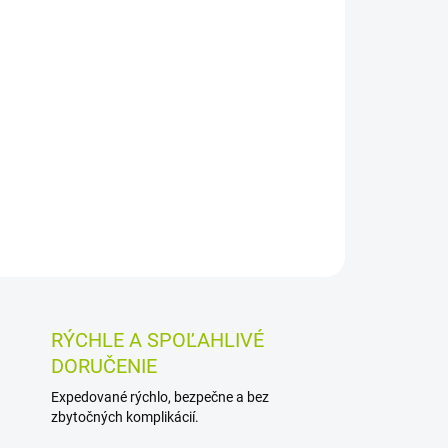
026
MOŽNOSTI DORUČENIA
Pridať do košíka
vlákniny zo šupiek psyllia 98 % čistoty je
 príjmu vlákniny. Dá sa jednoducho rozmiešať
u, kokteilu či náhrad jedla.
OSTI VRÁTENIA TOVARU
RÝCHLE A SPOĽAHLIVÉ
DORUČENIE
Expedované rýchlo, bezpečne a bez
zbytočných komplikácií.