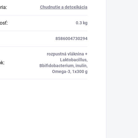
ria
:
Chudnutie a detoxikácia
osť
:
0.3 kg
8586004730294
rozpustná vláknina +
Laktobacillus,
ok
:
Bbifidobacterium, inulín,
Omega-3, 1x300 g