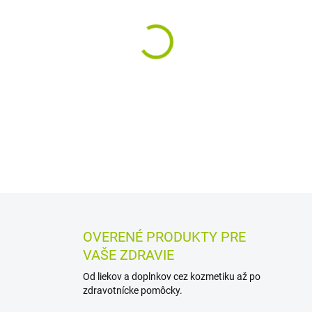
MÔŽEME DORUČIŤ DO:
12.8.2
−
+
Práškové psyllium s obsahom 
určené na doplnenie denného
vo vode alebo pridať do jogurt
DETAILNÉ INFORMÁCIE
MOŽN
OPÝTAŤ SA
STRÁŽIŤ
OVERENÉ PRODUKTY PRE
VAŠE ZDRAVIE
Od liekov a doplnkov cez kozmetiku až po
zdravotnícke pomôcky.