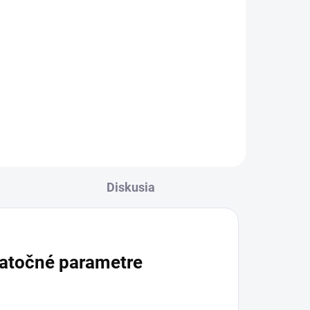
cena:
Do košíka
Výživový doplnok s
aným
hydrolyzovaným morským
kolagénom, kyselinou
o
hyalurónovou, MSM, vitamínmi a
ý
minerálmi pre starostlivosť o
krásu zvnútra. Prispieva k
udržaniu zdravých vlasov,...
Diskusia
atočné parametre