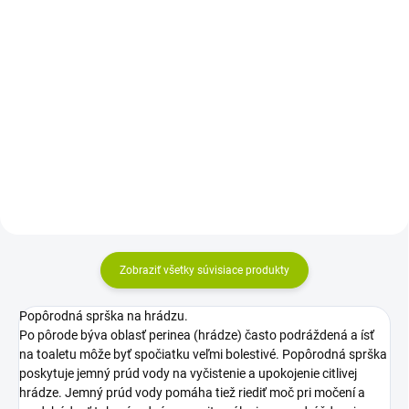
Do košíka
Prsné vložky do podprsenky
zachytávajú vytekajúce mlieko a
Bylinný čaj pre dojčiace matky v
chránia bielizeň počas dojčenia.
nálevových vreckách je určený na
Praktické tampóny s
podporu tvorby materského
integrovanou ochranou a
mlieka. Pije sa dvakrát denne
vysokou sacej schopnosťou sú
pred jedlom a vďaka praktickému
určené pre...
baleniu sa ľahko...
Zobraziť všetky súvisiace produkty
Popôrodná sprška na hrádzu.
Po pôrode býva oblasť perinea (hrádze) často podráždená a ísť
na toaletu môže byť spočiatku veľmi bolestivé. Popôrodná sprška
poskytuje jemný prúd vody na vyčistenie a upokojenie citlivej
hrádze. Jemný prúd vody pomáha tiež riediť moč pri močení a