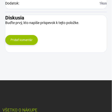
Dodatok
:
1kus
Diskusia
Buďte prvý, kto napíše príspevok k tejto položke.
Pridať komentár
Z
á
p
ä
t
i
VŠETKO O NÁKUPE