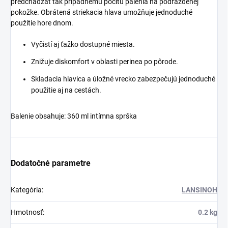
predchádzať tak prípadnému pocitu pálenia na podráždenej
pokožke. Obrátená striekacia hlava umožňuje jednoduché
použitie hore dnom.
Vyčistí aj ťažko dostupné miesta.
Znižuje diskomfort v oblasti perinea po pôrode.
Skladacia hlavica a úložné vrecko zabezpečujú jednoduché
použitie aj na cestách.
Balenie obsahuje: 360 ml intímna sprška
Dodatočné parametre
Kategória
:
LANSINOH
Hmotnosť
:
0.2 kg