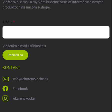
Vložte svoj e-mail a my Vám budeme zasielať informácie o nových
produktoch na našom e-shope.
EMAIL
Vložením e-mailu súhlasíte s
podmienkami ochrany osobných údajov
Prihlásiť sa
KONTAKT
info
@
lekarenvkocke.sk
Facebook
lekarenvkocke