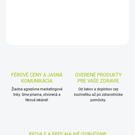
DETAILNÉ INFORMÁCIE
MOŽNOSTI VRÁTENIA TOVARU
OPÝTAŤ SA
STRÁŽIŤ
FÉROVÉ CENY A JASNÁ
OVERENÉ PRODUKTY
KOMUNIKÁCIA
PRE VAŠE ZDRAVIE
Žiadne agresívne marketingové
Od liekov a doplnkov cez
triky. Sme priama, otvorená a
kozmetiku až po zdravotnícke
férová lekáreň
pomôcky.
RÝCHLE A SPOĽAHLIVÉ DORUČENIE