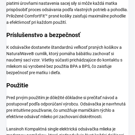
piatimi úrovňami nastavenia sacej sily si môže každá matka
prispôsobiť proces odsávania podľa vlastných potrieb a pohodlia.
Priložené ComfortFit™ prsné košíky zaisťujú maximálne pohodlie
a efektívnosť pri každom použití.
Príslušenstvo a bezpečnosť
K odsávačke dostanete štandardnú veľkosť prsných košíkov a
NaturalWave® cumlík, ktorý pomáha bábätku zachovať si
naučený sací vzor. Všetky súčasti prichádzajúce do kontaktu s
mliekom sú vyrobené bez použitia BPA a BPS, čo zaisťuje
bezpečnosť pre matku i dieťa.
Použitie
Pred prvým použitím je dôležité dôkladne si prečítať návod a
postupovať podľa odporúčaní výrobcu. Odsávačka je navrhnutá
pre intuitívne používanie, čo umožňuje mamičkám rýchlo a
efektívne odsávať mlieko pri zachovaní diskrétnosti.
Lansinoh Kompaktná single elektrická odsávačka mlieka je