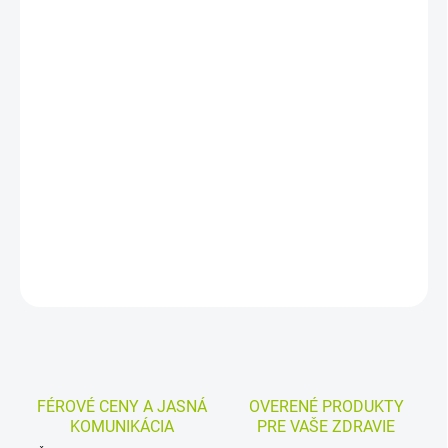
DORUČENIA
−
+
Pridať do košíka
Elektrická odsávačka materského mlieka s kompaktným a
diskrétnym prevedením ponúka jednoduché používanie a
napájanie cez micro USB. Napodobňuje dve fázy dojčenia a v
režime odsávania umožňuje výber z 5 úrovní satia.
DETAILNÉ INFORMÁCIE
MOŽNOSTI VRÁTENIA TOVARU
OPÝTAŤ SA
STRÁŽIŤ
FÉROVÉ CENY A JASNÁ
OVERENÉ PRODUKTY
KOMUNIKÁCIA
PRE VAŠE ZDRAVIE