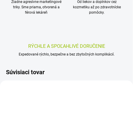
Žiadne agresívne marketingové
Od liekov a doplnkov cez
triky. Sme priama, otvorená a
kozmetiku až po zdravotnícke
férová lekáreň
pomôcky.
RÝCHLE A SPOĽAHLIVÉ DORUČENIE
Expedované rýchlo, bezpečne a bez zbytočných komplikácií.
Súvisiaci tovar
SKLADOM
SKLADOM