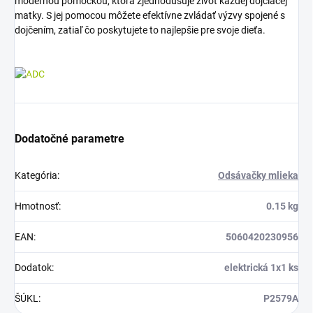
modernou pomôckou, ktorá zjednodušuje život každej dojčiacej
matky. S jej pomocou môžete efektívne zvládať výzvy spojené s
dojčením, zatiaľ čo poskytujete to najlepšie pre svoje dieťa.
Dodatočné parametre
Kategória
:
Odsávačky mlieka
Hmotnosť
:
0.15 kg
EAN
:
5060420230956
Dodatok
:
elektrická 1x1 ks
ŠÚKL
:
P2579A