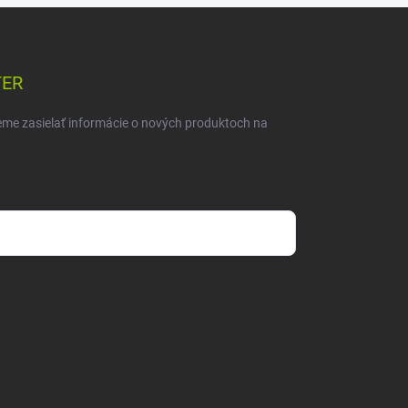
TER
eme zasielať informácie o nových produktoch na
mienkami ochrany osobných údajov