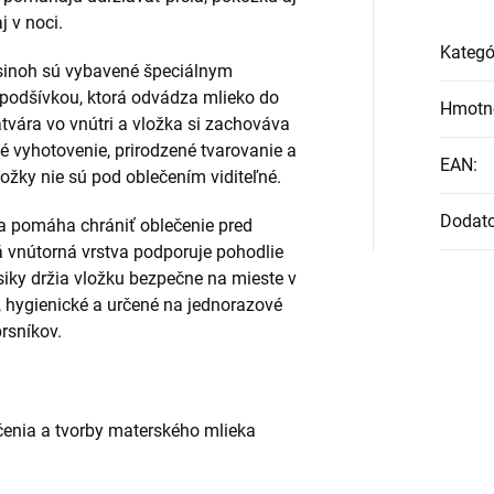
j v noci.
Kategó
sinoh sú vybavené špeciálnym
odšívkou, ktorá odvádza mlieko do
Hmotn
tvára vo vnútri a vložka si zachováva
nké vyhotovenie, prirodzené tvarovanie a
EAN
:
ložky nie sú pod oblečením viditeľné.
Dodat
a pomáha chrániť oblečenie pred
á vnútorná vrstva podporuje pohodlie
siky držia vložku bezpečne na mieste v
, hygienické a určené na jednorazové
prsníkov.
čenia a tvorby materského mlieka