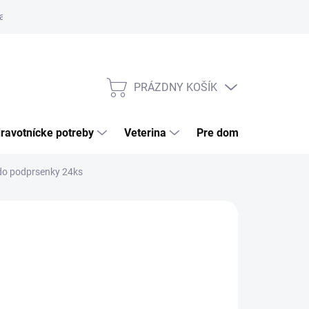
a tovaru
Odstúpenie od zmluvy
Pre firmy
Najčastejšie otázk
PRÁZDNY KOŠÍK
NÁKUPNÝ
KOŠÍK
ravotnícke potreby
Veterina
Pre domácnosť
do podprsenky 24ks