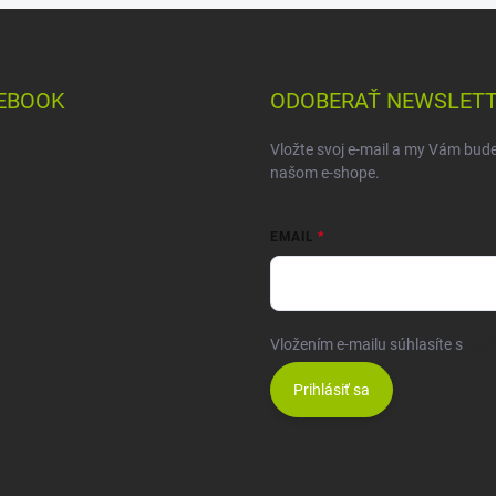
EBOOK
ODOBERAŤ NEWSLET
Vložte svoj e-mail a my Vám bud
našom e-shope.
EMAIL
Vložením e-mailu súhlasíte s
pod
Prihlásiť sa