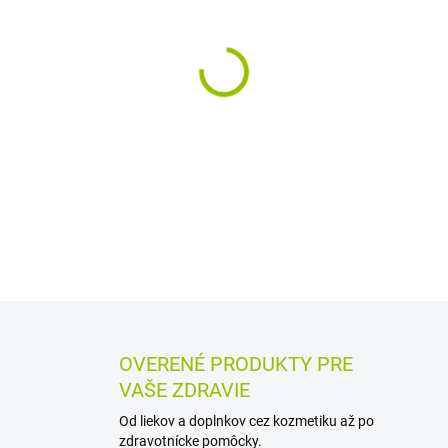
MÔŽEME DORUČIŤ DO:
12.8.2
−
+
Jednorazové vložky do pod
podšívkou pomáhajú zachytiť
v suchu. Sú ultra tenké, tva
pásikom držia bezpečne na m
DETAILNÉ INFORMÁCIE
MOŽN
OPÝTAŤ SA
STRÁŽIŤ
OVERENÉ PRODUKTY PRE
VAŠE ZDRAVIE
Od liekov a doplnkov cez kozmetiku až po
zdravotnícke pomôcky.