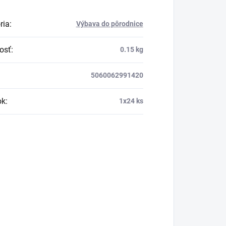
ria
:
Výbava do pôrodnice
osť
:
0.15 kg
5060062991420
ok
:
1x24 ks