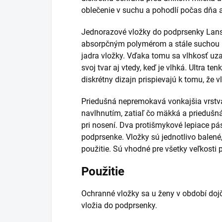
oblečenie v suchu a pohodlí počas dňa a
Jednorazové vložky do podprsenky Lan
absorpčným polymérom a stále suchou p
jadra vložky. Vďaka tomu sa vlhkosť uza
svoj tvar aj vtedy, keď je vlhká. Ultra te
diskrétny dizajn prispievajú k tomu, že v
Priedušná nepremokavá vonkajšia vrstv
navlhnutím, zatiaľ čo mäkká a priedušn
pri nosení. Dva protišmykové lepiace pá
podprsenke. Vložky sú jednotlivo balené
použitie. Sú vhodné pre všetky veľkosti 
Použitie
Ochranné vložky sa u ženy v období doj
vložia do podprsenky.