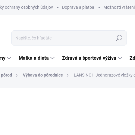
ky ochrany osobných údajov
Doprava a platba
Možnosti vráteni
Hľadať
émy
Matka a dieťa
Zdravá a športová výživa
Zd
a pôrod
Výbava do pôrodnice
LANSINOH Jednorazové vložky 
nia
ZNAČKA:
LANSINOH LABORATORIES, INC
7,29 €
Jednotková
0,30 € / 1 ks
cena:
SKLADOM
(>5 KS)