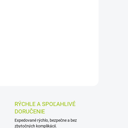
026
MOŽNOSTI DORUČENIA
Pridať do košíka
prsenky s absorpčným polymérom a suchou
 materské mlieko a udržať pokožku aj oblečenie
rované, priedušné a vďaka protišmykovým
ieste.
OSTI VRÁTENIA TOVARU
RÝCHLE A SPOĽAHLIVÉ
DORUČENIE
Expedované rýchlo, bezpečne a bez
zbytočných komplikácií.