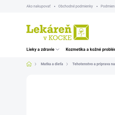
Prejsť
Ako nakupovať
Obchodné podmienky
Podmien
na
obsah
Lieky a zdravie
Kozmetika a kožné probl
Domov
Matka a dieťa
Tehotenstvo a príprava n
Neohodnotené
Podrobnosti hodnote