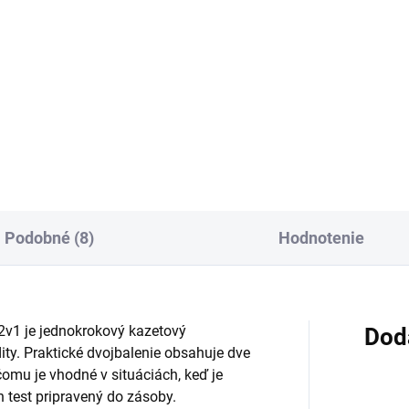
Do košíka
Do košíka
rikačný gél na vodnej báze
Tyčinkový tehotenský test h
ný pre páry, ktoré plánujú
na jednoduché domáce zisten
hotnenie. Má pH zhodné s pH
tehotenstva v skorom štádiu.
íny v plodných dňoch,
Jednokrokový test z moču slú
bsahuje konzervačné látky a
na kvalitatívne stanovenie
alený v 8 samostatných 4...
hormónu hCG a balenie
obsahuje...
Podobné (8)
Hodnotenie
 2v1 je jednokrokový kazetový
Dod
dity. Praktické dvojbalenie obsahuje dve
omu je vhodné v situáciách, keď je
 test pripravený do zásoby.