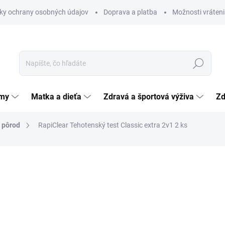
ky ochrany osobných údajov
Doprava a platba
Možnosti vráteni
Hľadať
émy
Matka a dieťa
Zdravá a športová výživa
Zd
a pôrod
RapiClear Tehotenský test Classic extra 2v1 2 ks
nia
3,96 €
Jednotková
1,98 € / 1 ks
cena:
SKLADOM
(>5 KS)
MÔŽEME DORUČIŤ DO:
10.8.2