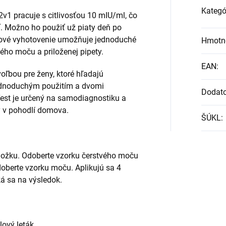
Kategó
2v1 pracuje s citlivosťou 10 mIU/ml, čo
ť. Možno ho použiť už piaty deň po
tové vyhotovenie umožňuje jednoduché
Hmotn
ho moču a priloženej pipety.
EAN
:
oľbou pre ženy, ktoré hľadajú
 jednoduchým použitím a dvomi
Dodat
Test je určený na samodiagnostiku a
ty v pohodlí domova.
ŠÚKL
:
ložku. Odoberte vzorku čerstvého moču
doberte vzorku moču. Aplikujú sa 4
á sa na výsledok.
lový leták.