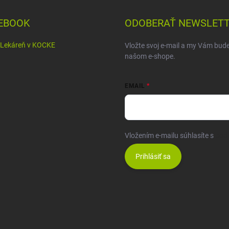
EBOOK
ODOBERAŤ NEWSLET
Lekáreň v KOCKE
Vložte svoj e-mail a my Vám bud
našom e-shope.
EMAIL
Vložením e-mailu súhlasíte s
pod
Prihlásiť sa