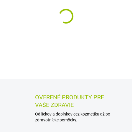
−
+
Kazetový tehotenský test v d
graviditu už piaty deň po op
čerstvého moču je vhodný na
DETAILNÉ INFORMÁCIE
MOŽN
OPÝTAŤ SA
STRÁŽIŤ
OVERENÉ PRODUKTY PRE
VAŠE ZDRAVIE
Od liekov a doplnkov cez kozmetiku až po
zdravotnícke pomôcky.