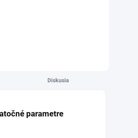
Lízanka pre tehotné ženy je
výživový doplnok na cmúľanie,
CG
ktorý pomáha zmierňovať ranné
ie
nevoľnosti v tehotenstve.
Praktická forma je vhodná najmä
ži
vtedy, keď je nepríjemné...
Diskusia
atočné parametre