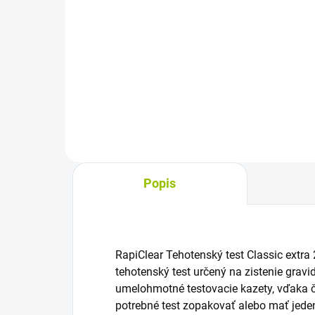
Do košíka
Výživový doplnok s vitamínmi a
Lub
minerálmi pre ženy v období
urče
plánovania tehotenstva, počas
ote
tehotenstva aj pri dojčení.
vag
Obsahuje kyselinu listovú, vápnik,
neo
železo a ďalšie látky;...
je b
Popis
RapiClear Tehotenský test Classic extra
tehotenský test určený na zistenie gravi
umelohmotné testovacie kazety, vďaka č
potrebné test zopakovať alebo mať jeden