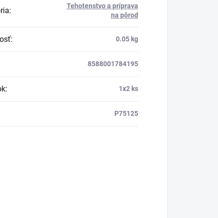
Tehotenstvo a príprava
ria
:
na pôrod
osť
:
0.05 kg
8588001784195
ok
:
1x2 ks
P75125