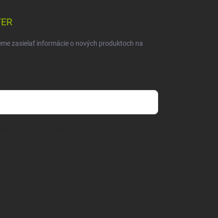
TER
eme zasielať informácie o nových produktoch na
mienkami ochrany osobných údajov