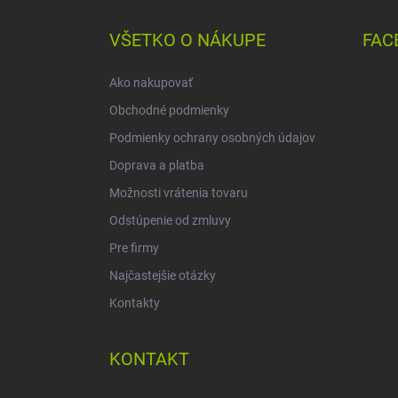
p
ä
VŠETKO O NÁKUPE
FAC
t
i
Ako nakupovať
e
Obchodné podmienky
Podmienky ochrany osobných údajov
Doprava a platba
Možnosti vrátenia tovaru
Odstúpenie od zmluvy
Pre firmy
Najčastejšie otázky
Kontakty
KONTAKT