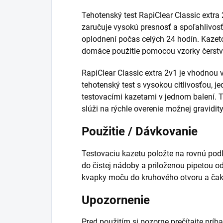
Tehotenský test RapiClear Classic extra 
zaručuje vysokú presnosť a spoľahlivos
oplodnení počas celých 24 hodín. Kaze
domáce použitie pomocou vzorky čerstvé
RapiClear Classic extra 2v1 je vhodnou v
tehotenský test s vysokou citlivosťou,
testovacími kazetami v jednom balení. 
slúži na rýchle overenie možnej gravidi
Použitie / Dávkovanie
Testovaciu kazetu položte na rovnú pod
do čistej nádoby a priloženou pipetou o
kvapky moču do kruhového otvoru a čak
Upozornenie
Pred použitím si pozorne prečítajte príba