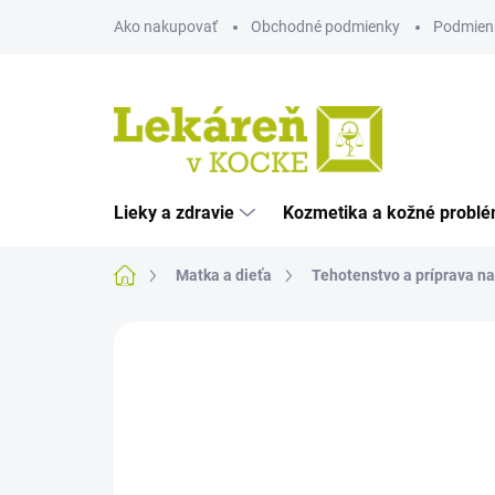
Prejsť
Ako nakupovať
Obchodné podmienky
Podmien
na
obsah
Lieky a zdravie
Kozmetika a kožné probl
Domov
Matka a dieťa
Tehotenstvo a príprava n
Neohodnotené
Podrobnosti hodnote