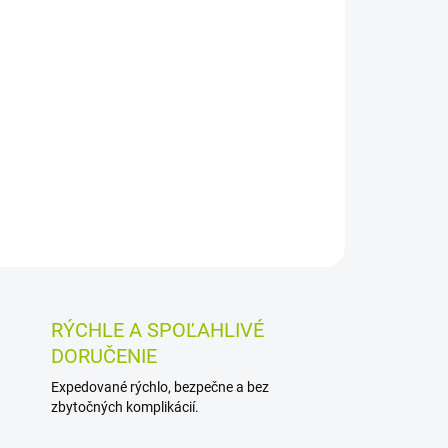
Pridať do košíka
vojbalení s citlivosťou 10 mIU/ml umožňuje zistiť
lodnení. Vďaka jednoduchej aplikácii so vzorkou
 domáce použitie.
OSTI VRÁTENIA TOVARU
RÝCHLE A SPOĽAHLIVÉ
DORUČENIE
Expedované rýchlo, bezpečne a bez
zbytočných komplikácií.