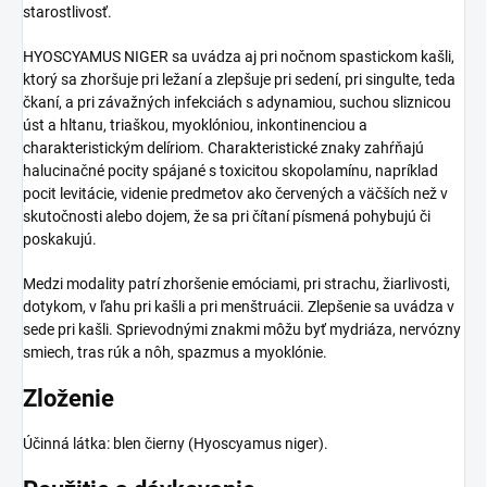
starostlivosť.
HYOSCYAMUS NIGER sa uvádza aj pri nočnom spastickom kašli,
ktorý sa zhoršuje pri ležaní a zlepšuje pri sedení, pri singulte, teda
čkaní, a pri závažných infekciách s adynamiou, suchou sliznicou
úst a hltanu, triaškou, myoklóniou, inkontinenciou a
charakteristickým delíriom. Charakteristické znaky zahŕňajú
halucinačné pocity spájané s toxicitou skopolamínu, napríklad
pocit levitácie, videnie predmetov ako červených a väčších než v
skutočnosti alebo dojem, že sa pri čítaní písmená pohybujú či
poskakujú.
Medzi modality patrí zhoršenie emóciami, pri strachu, žiarlivosti,
dotykom, v ľahu pri kašli a pri menštruácii. Zlepšenie sa uvádza v
sede pri kašli. Sprievodnými znakmi môžu byť mydriáza, nervózny
smiech, tras rúk a nôh, spazmus a myoklónie.
Zloženie
Účinná látka: blen čierny (Hyoscyamus niger).