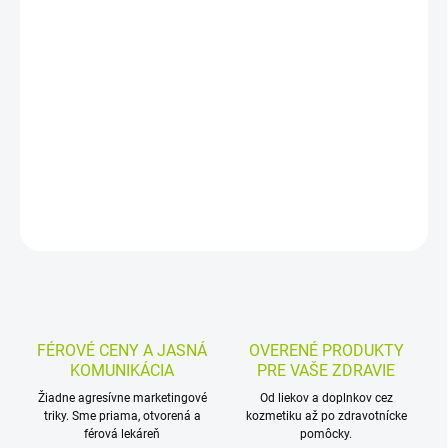
−
+
Pridať do košíka
Homeopatické granule s blenom čiernym (Hyoscyamus niger) sa
používajú pri nespavosti nervóznych a nepokojných detí aj pri
nervóznych stavoch s nespavosťou. Vhodné sú aj pri prejavoch
blúznenia a nočnom spastickom kašli.
DETAILNÉ INFORMÁCIE
MOŽNOSTI VRÁTENIA TOVARU
OPÝTAŤ SA
STRÁŽIŤ
FÉROVÉ CENY A JASNÁ
OVERENÉ PRODUKTY
KOMUNIKÁCIA
PRE VAŠE ZDRAVIE
Žiadne agresívne marketingové
Od liekov a doplnkov cez
triky. Sme priama, otvorená a
kozmetiku až po zdravotnícke
férová lekáreň
pomôcky.