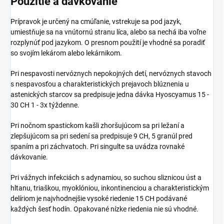
Použitie a dávkovanie
Prípravok je určený na cmúľanie, vstrekuje sa pod jazyk,
umiestňuje sa na vnútornú stranu líca, alebo sa nechá iba voľne
rozplynúť pod jazykom. O presnom použití je vhodné sa poradiť
so svojím lekárom alebo lekárnikom.
Pri nespavosti nervóznych nepokojných detí, nervóznych stavoch
s nespavosťou a charakteristických prejavoch blúznenia u
astenických starcov sa predpisuje jedna dávka Hyoscyamus 15 -
30 CH 1 - 3x týždenne.
Pri nočnom spastickom kašli zhoršujúcom sa pri ležaní a
zlepšujúcom sa pri sedení sa predpisuje 9 CH, 5 granúl pred
spaním a pri záchvatoch. Pri singulte sa uvádza rovnaké
dávkovanie.
Pri vážnych infekciách s adynamiou, so suchou sliznicou úst a
hltanu, triaškou, myoklóniou, inkontinenciou a charakteristickým
delíriom je najvhodnejšie vysoké riedenie 15 CH podávané
každých šesť hodín. Opakované nízke riedenia nie sú vhodné.