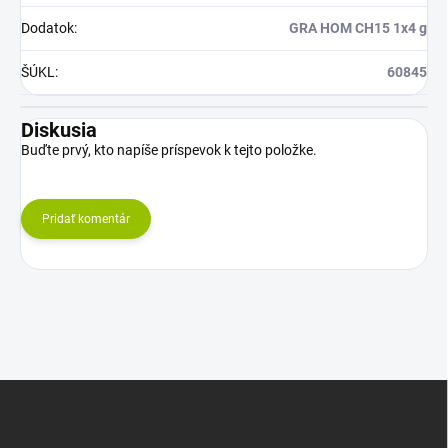
Dodatok
:
GRA HOM CH15 1x4 g
ŠÚKL
:
60845
Diskusia
Buďte prvý, kto napíše príspevok k tejto položke.
Pridať komentár
Z
á
p