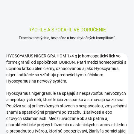
RÝCHLE A SPOĽAHLIVÉ DORUČENIE
Expedované rýchlo, bezpečne a bez zbytočných komplikácií.
HYOSCYAMUS NIGER GRA HOM 1x4 g je homeopatický liek vo
forme granúl od spoločnosti BOIRON. Patrí medzi homeopatiká s
účinnou látkou blen čierny, označovanou aj ako Hyoscyamus
niger. Indikácie sa vzťahujú predovšetkým k účinkom
Hyoscyamus na nervový systém.
Hyoscyamus niger granule sa spájajú s nespavosťou nervóznych
a nepokojných detí, ktoré kričia zo spánku a strhávajú sa zo sna.
Používa sa aj pri nervóznych stavoch s nespavosťou, zmyselnými
snami a spastickými prejavmi po strachu, žiarlivosti alebo
citových sklamaniach. Medzi uvádzané oblasti patria aj
charakteristické prejavy blúznenia u astenických starcov s bledou
a prepadnutou tvárou, ktorí sú podozrievaví, žiarliví a odmietajúci