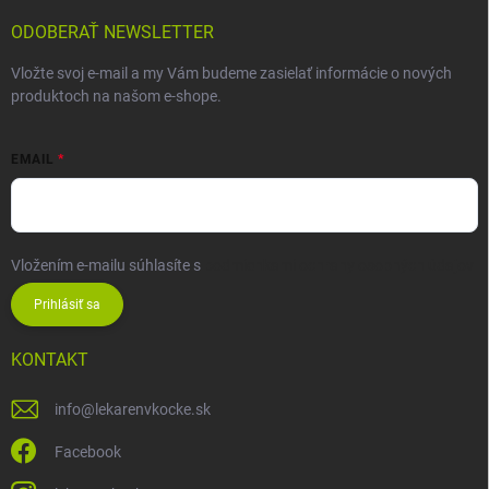
ODOBERAŤ NEWSLETTER
Vložte svoj e-mail a my Vám budeme zasielať informácie o nových
produktoch na našom e-shope.
EMAIL
Vložením e-mailu súhlasíte s
podmienkami ochrany osobných údajov
Prihlásiť sa
KONTAKT
info
@
lekarenvkocke.sk
Facebook