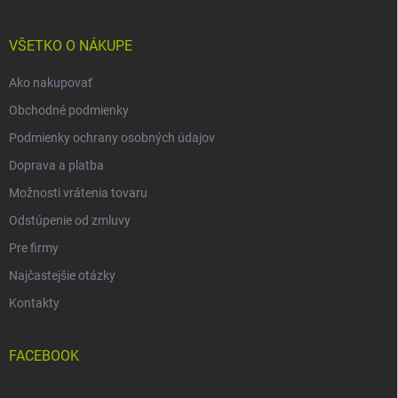
ä
t
i
VŠETKO O NÁKUPE
e
Ako nakupovať
Obchodné podmienky
Podmienky ochrany osobných údajov
Doprava a platba
Možnosti vrátenia tovaru
Odstúpenie od zmluvy
Pre firmy
Najčastejšie otázky
Kontakty
FACEBOOK