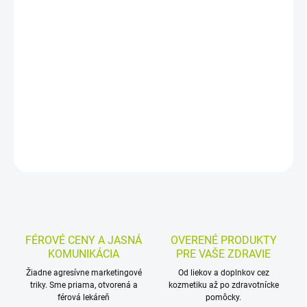
−
+
Pridať do košíka
Homeopatické granuly s Folliculinum od BOIRON sú určené na
vnútorné použitie. Spájajú sa najmä s premenštruačným
syndrómom a nerovnováhou medzi progesterónom a estrogénmi,
praktická forma v tube uľahčuje podanie.
DETAILNÉ INFORMÁCIE
MOŽNOSTI VRÁTENIA TOVARU
OPÝTAŤ SA
STRÁŽIŤ
FÉROVÉ CENY A JASNÁ
OVERENÉ PRODUKTY
KOMUNIKÁCIA
PRE VAŠE ZDRAVIE
Žiadne agresívne marketingové
Od liekov a doplnkov cez
triky. Sme priama, otvorená a
kozmetiku až po zdravotnícke
férová lekáreň
pomôcky.