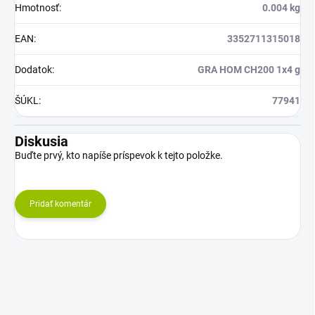
Hmotnosť
:
0.004 kg
EAN
:
3352711315018
Dodatok
:
GRA HOM CH200 1x4 g
ŠÚKL
:
77941
Diskusia
Buďte prvý, kto napíše príspevok k tejto položke.
Pridať komentár