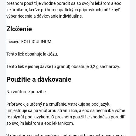
presnom použití je vhodné poradiť sa so svojím lekárom alebo
lekárnikom, keďže pri homeopatických prípravkoch môže byť
výber riedenia a dávkovanie individuálne.
Zloženie
Liečivo: FOLLICULINUM.
Tento liek obsahuje laktózu.
Tento liek v jednej dávke (5 granúl) obsahuje 0,2 g sacharózy.
Použitie a dávkovanie
Na vnútorné použitie.
Prípravok je určený na cmúľanie, vstrekuje sa pod jazyk,
umiestňuje sa na vnútornú stranu líca, alebo sa nechá iba voľne
rozplynúť pod jazykom. O presnom použití je vhodné sa poradiť
so svojím lekárom alebo lekárnikom.
V rámci premenštruačného syndrómu pri hyperestrogenizme sa