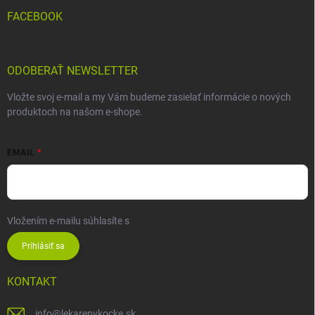
FACEBOOK
ODOBERAŤ NEWSLETTER
Vložte svoj e-mail a my Vám budeme zasielať informácie o nových
produktoch na našom e-shope.
EMAIL
Vložením e-mailu súhlasíte s
podmienkami ochrany osobných údajov
Prihlásiť sa
KONTAKT
info
@
lekarenvkocke.sk