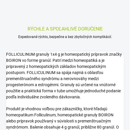
RÝCHLE A SPOĽAHLIVÉ DORUČENIE
Expedované rýchlo, bezpečne a bez zbytočných komplikácií.
FOLLICULINUM granuly 1x4 g je homeopatický prípravok značky
BOIRON vo forme granúl. Patrí medzi homeopatiká a je
pripravený z homeopatických základov homeopatickým
postupom. FOLLICULINUM sa spája najmä s oblasťou
premenštruačného syndrómu a nerovnováhy medzi
progesterónom a estrogénmi. Granuly sú určené na vnútorné
použitie a praktická forma v tube umožňuje jednoduché podanie
podľa individuálne zvoleného dávkovania.
Produkt je vhodnou voľbou pre zákazníčky, ktoré hľadajú
homeopatikum Folliculinum, homeopatické granuly BOIRON
alebo prípravok používaný v súvislosti s premenštruačným
syndrómom. Balenie obsahuje 4 g granúl, približne 80 granúl. O