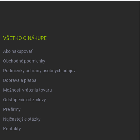
Z
á
p
ä
t
i
VŠETKO O NÁKUPE
e
Ako nakupovať
Obchodné podmienky
Podmienky ochrany osobných údajov
Doprava a platba
Možnosti vrátenia tovaru
Odstúpenie od zmluvy
Pre firmy
Najčastejšie otázky
Kontakty